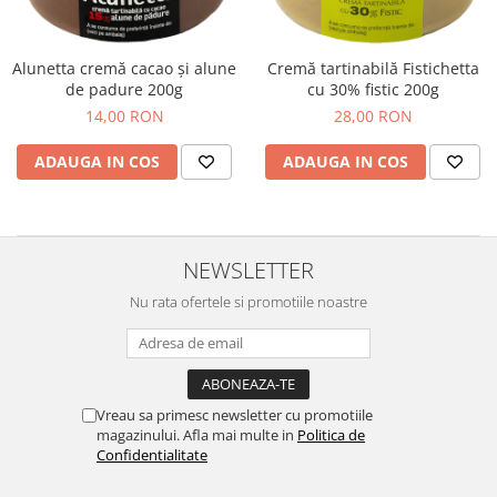
Cozo-Bun
Cozonac Cadou
Alunetta cremă cacao și alune
Cremă tartinabilă Fistichetta
Cozonac cu Unt
de padure 200g
cu 30% fistic 200g
Cozonac Royal
14,00 RON
28,00 RON
Cozonac Mos Craciun
Cozonac Duofino
ADAUGA IN COS
ADAUGA IN COS
Cozonac Imperial
Cofetarie
Ciocolata
NEWSLETTER
Salam de biscuiti
Nu rata ofertele si promotiile noastre
Fursecuri
Creme tartinabile
Prajituri artizanale
Fursecuri cu unt
Vreau sa primesc newsletter cu promotiile
Chec
magazinului. Afla mai multe in
Politica de
Confidentialitate
Chec cu iaurt
Chec Ciocco