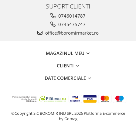
SUPORT CLIENTI
Chec Glasat
Checurile Royal
0746014787
Prajituri
0745475747
Prajituri Fabrica de Amandine
office@boromirmarket.ro
Prajituri nuci
Rulade
MAGAZINUL MEU
Prajitura ingerilor
Prajituri Red Collection
CLIENTI
Prajituri cu fructe
Prajituri cafea
DATE COMERCIALE
Prajituri de Craciun
Torturi ambalate
Chec mini
Torti
©Copyright S.C BOROMIR IND SRL 2026
Platforma E-commerce
Foietaje
by Gomag
Biscuiti