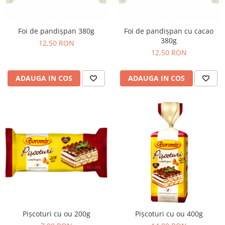
Cozo-Bun
Cozonac Cadou
Foi de pandișpan 380g
Foi de pandișpan cu cacao
Cozonac cu Unt
380g
12,50 RON
Cozonac Royal
12,50 RON
Cozonac Mos Craciun
Cozonac Duofino
ADAUGA IN COS
ADAUGA IN COS
Cozonac Imperial
Cofetarie
Ciocolata
Salam de biscuiti
Fursecuri
Creme tartinabile
Prajituri artizanale
Fursecuri cu unt
Chec
Chec cu iaurt
Pișcoturi cu ou 200g
Pișcoturi cu ou 400g
Chec Ciocco