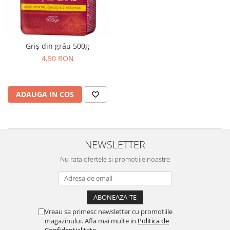
Horeca
Faina Profesionala
Fursecuri vrac
Congelate brutarie
Griș din grâu 500g
Cadouri
4,50 RON
Pachete Cadou
Cozonac Wine Collection
ADAUGA IN COS
Vinuri Casa Isarescu
Accesorii Boromir
Dulciurile Feleacul
Glucoza
NEWSLETTER
Halva
Nu rata ofertele si promotiile noastre
Nuga
Rahat
Vreau sa primesc newsletter cu promotiile
magazinului. Afla mai multe in
Politica de