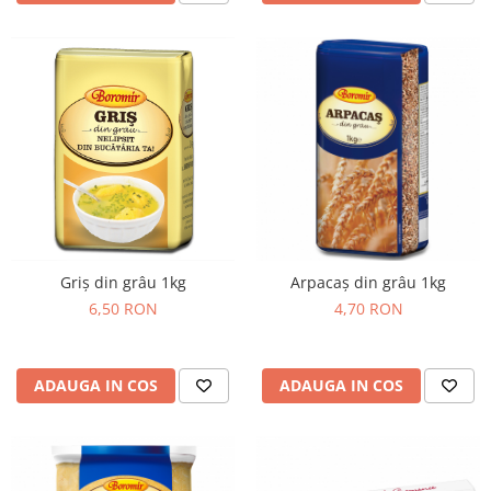
Turta dulce
Turta dulce cu nuci
Turta dulce de Sibiu
Turta dulce cu miere
Croissant
Croissant Duofino
Croissant cu maia
Cornulete
Boromele
Cornulete fragede
Griș din grâu 1kg
Arpacaș din grâu 1kg
Pasca
6,50 RON
4,70 RON
Pasca Fresh
Cereale
ADAUGA IN COS
ADAUGA IN COS
Paine
Paine ambalata
Chifle