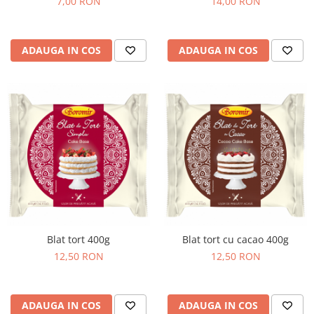
7,00 RON
14,00 RON
Chec Glasat
Checurile Royal
Prajituri
ADAUGA IN COS
ADAUGA IN COS
Prajituri Fabrica de Amandine
Prajituri nuci
Rulade
Prajitura ingerilor
Prajituri Red Collection
Prajituri cu fructe
Prajituri cafea
Prajituri de Craciun
Torturi ambalate
Chec mini
Blat tort 400g
Blat tort cu cacao 400g
Torti
12,50 RON
12,50 RON
Foietaje
Biscuiti
ADAUGA IN COS
ADAUGA IN COS