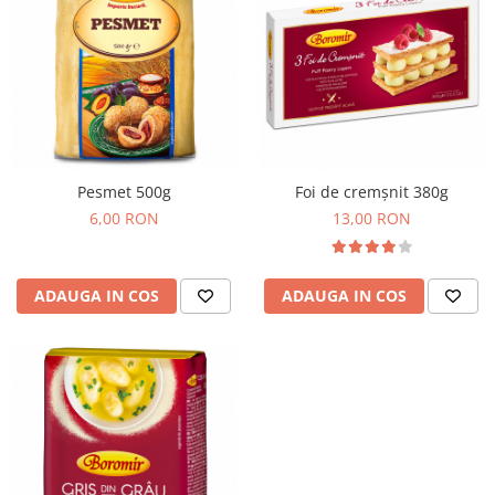
Colaci festivi
Snack-uri sărate
Covrigi cu ulei de masline
Covrigi de Buzau
Grisine
Crochete
Produse de gătit
Pesmet 500g
Foi de cremșnit 380g
Faina
6,00 RON
13,00 RON
Arpacas si pesmet
Malai
ADAUGA IN COS
ADAUGA IN COS
Produse congelate
Panificatie congelata
Patiserie congelata
Pizza congelata
Baton Cookie congelat
Cheesecake congelat