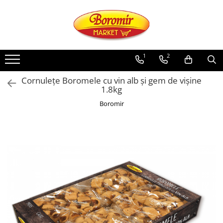
PRODUSE
Noutati
1
2
Produse de post
Cornulețe Boromele cu vin alb și gem de vișine
Cozonac
1.8kg
Cozonac Cremos
Boromir
Cozonac Insiropat
Cozonac Exotic
Cozonac Creme
Cozonac Traditional
Cozonac Casa Boromir
Cozonac Pricomigdala
Cozonac Magnum
Cozonac Vegan (de post)
Cozonac Collection