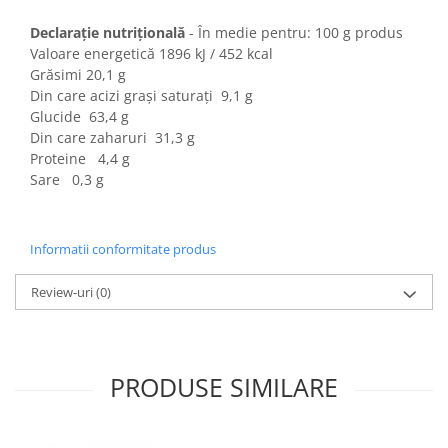
Colaci festivi
Snack-uri sărate
Declarație nutrițională
- În medie pentru: 100 g produs
Valoare energetică 1896 kJ / 452 kcal
Covrigi cu ulei de masline
Grăsimi 20,1 g
Covrigi de Buzau
Din care acizi grași saturați 9,1 g
Grisine
Glucide 63,4 g
Crochete
Din care zaharuri 31,3 g
Proteine 4,4 g
Produse de gătit
Sare 0,3 g
Faina
Arpacas si pesmet
Informatii conformitate produs
Malai
Produse congelate
Review-uri
(0)
Panificatie congelata
Patiserie congelata
Pizza congelata
PRODUSE SIMILARE
Baton Cookie congelat
Cheesecake congelat