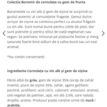
Turta dulce
Colecția Boromir de cornulețe cu gem de fructe
Turta dulce cu nuci
Boromelele cu vin alb și gem de vișine te surprind cu
Turta dulce de Sibiu
gustul autentic al cornulețelor fragede. Gemul dulce-
Turta dulce cu miere
acrișor de vișine se combina perfect cu aluatul frăgezit
cu vin alb. Sunt numai bune pentru zilele de post, dar
Croissant
sunt potrivite și pentru stilul de viață vegetarian sau
Croissant Duofino
vegan. Se potrivesc minunat pe platourile festive și merg
Croissant cu maia
savurate foarte bine alături de o cafea bună sau un ceai
aromat.
Cornulete
Boromele
*Nu conțin conservanți
Cornulete fragede
Pasca
Ingrediente Cornulețe cu vin alb și gem de vișine
Pasca Fresh
Făină albă de
grâu
, gem de vișine 35% (sirop de zahăr
Cereale
invertit, piure de vișine 35%, zahăr, agent gelifiant:
Paine
pectină, acidifiant: acid citric, colorant: antociani, arome),
Paine ambalata
ulei vegetal de palmier, apă, vin alb 3,6%, sare iodată,
drojdie, arome. Produsul poate conține urme de
nucă
/
Chifle
arahide.