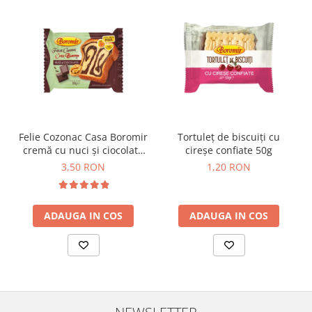
Horeca
Faina Profesionala
Fursecuri vrac
Congelate brutarie
Cadouri
Pachete Cadou
Cozonac Wine Collection
Vinuri Casa Isarescu
Felie Cozonac Casa Boromir
Tortuleț de biscuiți cu
cremă cu nuci și ciocolată
cireșe confiate 50g
Accesorii Boromir
80g
3,50 RON
1,20 RON
Dulciurile Feleacul
Glucoza
Halva
ADAUGA IN COS
ADAUGA IN COS
Nuga
Rahat