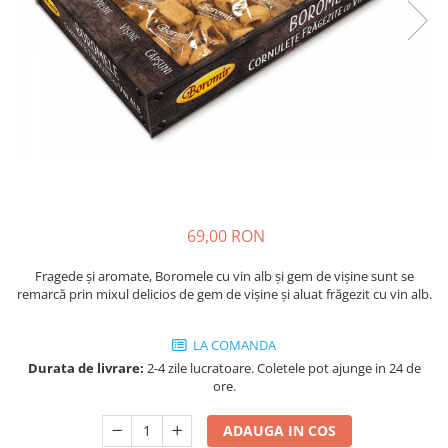
Cozo-Bun
Cozonac Cadou
Cozonac cu Unt
Cozonac Royal
Cozonac Mos Craciun
Cozonac Duofino
Cozonac Imperial
Cofetarie
Ciocolata
69,00 RON
Salam de biscuiti
Fragede și aromate, Boromele cu vin alb și gem de vișine sunt se
Fursecuri
remarcă prin mixul delicios de gem de vișine și aluat frăgezit cu vin alb.
Creme tartinabile
Prajituri artizanale
LA COMANDA
Fursecuri cu unt
Durata de livrare:
2-4 zile lucratoare. Coletele pot ajunge in 24 de
Chec
ore.
Chec cu iaurt
ADAUGA IN COS
Chec Ciocco