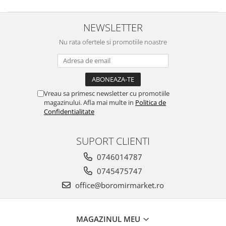
Chec Glasat
Checurile Royal
NEWSLETTER
Prajituri
Nu rata ofertele si promotiile noastre
Prajituri Fabrica de Amandine
Prajituri nuci
Rulade
Prajitura ingerilor
Vreau sa primesc newsletter cu promotiile
magazinului. Afla mai multe in
Politica de
Prajituri Red Collection
Confidentialitate
Prajituri cu fructe
Prajituri cafea
SUPORT CLIENTI
Prajituri de Craciun
Torturi ambalate
0746014787
Chec mini
0745475747
Torti
office@boromirmarket.ro
Foietaje
Biscuiti
MAGAZINUL MEU