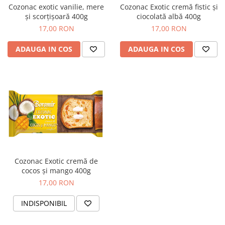
Cozo-Bun
Cozonac exotic vanilie, mere
Cozonac Exotic cremă fistic și
și scorțișoară 400g
ciocolată albă 400g
Cozonac Cadou
17,00 RON
17,00 RON
Cozonac cu Unt
Cozonac Royal
ADAUGA IN COS
ADAUGA IN COS
Cozonac Mos Craciun
Cozonac Duofino
Cozonac Imperial
Cofetarie
Ciocolata
Salam de biscuiti
Fursecuri
Creme tartinabile
Cozonac Exotic cremă de
Prajituri artizanale
cocos și mango 400g
Fursecuri cu unt
17,00 RON
Chec
INDISPONIBIL
Chec cu iaurt
Chec Ciocco