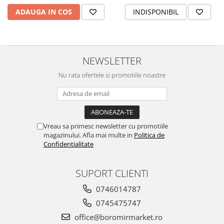
Horeca
ADAUGA IN COS
INDISPONIBIL
Faina Profesionala
Fursecuri vrac
Congelate brutarie
Cadouri
NEWSLETTER
Pachete Cadou
Nu rata ofertele si promotiile noastre
Cozonac Wine Collection
Vinuri Casa Isarescu
Accesorii Boromir
Dulciurile Feleacul
Vreau sa primesc newsletter cu promotiile
magazinului. Afla mai multe in
Politica de
Glucoza
Confidentialitate
Halva
Nuga
SUPORT CLIENTI
Rahat
0746014787
0745475747
office@boromirmarket.ro