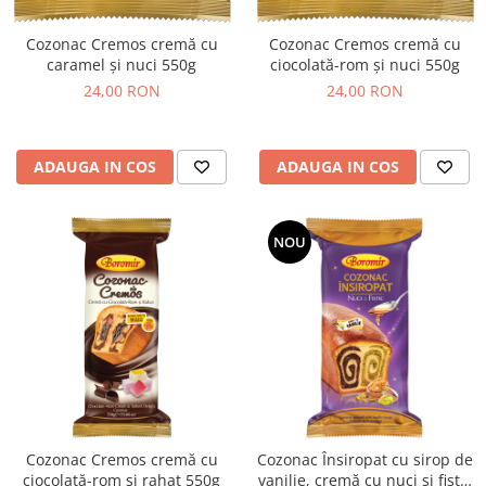
Turta dulce
Turta dulce cu nuci
Cozonac Cremos cremă cu
Cozonac Cremos cremă cu
caramel și nuci 550g
ciocolată-rom și nuci 550g
Turta dulce de Sibiu
24,00 RON
24,00 RON
Turta dulce cu miere
Croissant
Croissant Duofino
ADAUGA IN COS
ADAUGA IN COS
Croissant cu maia
Cornulete
NOU
Boromele
Cornulete fragede
Pasca
Pasca Fresh
Cereale
Paine
Paine ambalata
Cozonac Cremos cremă cu
Cozonac Însiropat cu sirop de
Chifle
ciocolată-rom și rahat 550g
vanilie, cremă cu nuci și fistic