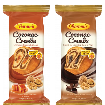
Chec Glasat
Checurile Royal
Prajituri
Prajituri Fabrica de Amandine
Prajituri nuci
Rulade
Prajitura ingerilor
Prajituri Red Collection
Prajituri cu fructe
Prajituri cafea
Prajituri de Craciun
Torturi ambalate
Chec mini
Torti
Foietaje
Biscuiti