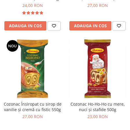
Colaci festivi
550g
24,00 RON
27,00 RON
Snack-uri sărate
Covrigi cu ulei de masline
Covrigi de Buzau
ADAUGA IN COS
ADAUGA IN COS
Grisine
Crochete
NOU
Produse de gătit
Faina
Arpacas si pesmet
Malai
Produse congelate
Panificatie congelata
Patiserie congelata
Cozonac Însiropat cu sirop de
Cozonac Ho-Ho-Ho cu mere,
Pizza congelata
vanilie și cremă cu fistic 550g
nuci și stafide 500g
Baton Cookie congelat
27,00 RON
23,00 RON
Cheesecake congelat