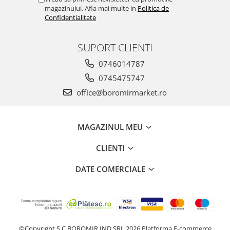
Horeca
magazinului. Afla mai multe in
Politica de
Faina Profesionala
Confidentialitate
Fursecuri vrac
Congelate brutarie
SUPORT CLIENTI
Cadouri
0746014787
Pachete Cadou
0745475747
Cozonac Wine Collection
office@boromirmarket.ro
Vinuri Casa Isarescu
Accesorii Boromir
Dulciurile Feleacul
MAGAZINUL MEU
Glucoza
CLIENTI
Halva
Nuga
DATE COMERCIALE
Rahat
©Copyright S.C BOROMIR IND SRL 2026
Platforma E-commerce