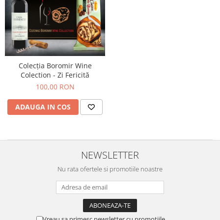
Colaci festivi
Snack-uri sărate
Covrigi cu ulei de masline
Covrigi de Buzau
Grisine
Colecția Boromir Wine
Crochete
Colection - Zi Fericită
Produse de gătit
100,00 RON
Faina
ADAUGA IN COS
Arpacas si pesmet
Malai
Produse congelate
NEWSLETTER
Panificatie congelata
Patiserie congelata
Nu rata ofertele si promotiile noastre
Pizza congelata
Baton Cookie congelat
Cheesecake congelat
Vreau sa primesc newsletter cu promotiile