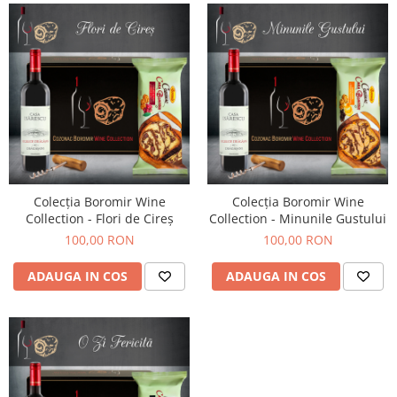
Turta dulce
Turta dulce cu nuci
Turta dulce de Sibiu
Turta dulce cu miere
Croissant
Croissant Duofino
Croissant cu maia
Cornulete
Boromele
Colecția Boromir Wine
Colecția Boromir Wine
Collection - Flori de Cireș
Collection - Minunile Gustului
Cornulete fragede
100,00 RON
100,00 RON
Pasca
Pasca Fresh
ADAUGA IN COS
ADAUGA IN COS
Cereale
Paine
Paine ambalata
Chifle