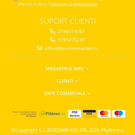
Afla mai multe in
Politica de Confidentialitate
Chec Glasat
Checurile Royal
SUPORT CLIENTI
Prajituri
Prajituri Fabrica de Amandine
0746014787
Prajituri nuci
0745475747
Rulade
office@boromirmarket.ro
Prajitura ingerilor
Prajituri Red Collection
MAGAZINUL MEU
Prajituri cu fructe
Prajituri cafea
CLIENTI
Prajituri de Craciun
Torturi ambalate
DATE COMERCIALE
Chec mini
Torti
Foietaje
Biscuiti
©Copyright S.C BOROMIR IND SRL 2026
Platforma