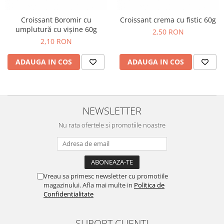
Horeca
Faina Profesionala
Croissant Boromir cu
Croissant crema cu fistic 60g
Fursecuri vrac
umplutură cu vișine 60g
2,50 RON
2,10 RON
Congelate brutarie
Cadouri
ADAUGA IN COS
ADAUGA IN COS
Pachete Cadou
Cozonac Wine Collection
Vinuri Casa Isarescu
NEWSLETTER
Accesorii Boromir
Dulciurile Feleacul
Nu rata ofertele si promotiile noastre
Glucoza
Halva
Nuga
Vreau sa primesc newsletter cu promotiile
Rahat
magazinului. Afla mai multe in
Politica de
Confidentialitate
SUPORT CLIENTI