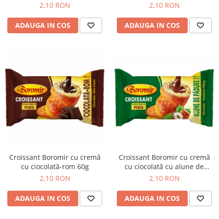
2,10 RON
2,10 RON
Chec Glasat
Checurile Royal
ADAUGA IN COS
ADAUGA IN COS
Prajituri
Prajituri Fabrica de Amandine
Prajituri nuci
Rulade
Prajitura ingerilor
Prajituri Red Collection
Prajituri cu fructe
Prajituri cafea
Prajituri de Craciun
Torturi ambalate
Croissant Boromir cu cremă
Croissant Boromir cu cremă
Chec mini
cu ciocolată-rom 60g
cu ciocolată cu alune de
pădure 60g
Torti
2,10 RON
2,10 RON
Foietaje
ADAUGA IN COS
ADAUGA IN COS
Biscuiti