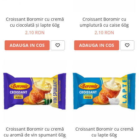
Cozo-Bun
Cozonac Cadou
Croissant Boromir cu cremă
Croissant Boromir cu
Cozonac cu Unt
cu ciocolată și lapte 60g
umplutură cu caise 60g
Cozonac Royal
2,10 RON
2,10 RON
Cozonac Mos Craciun
Cozonac Duofino
ADAUGA IN COS
ADAUGA IN COS
Cozonac Imperial
Cofetarie
Ciocolata
Salam de biscuiti
Fursecuri
Creme tartinabile
Prajituri artizanale
Fursecuri cu unt
Chec
Chec cu iaurt
Croissant Boromir cu cremă
Croissant Boromir cu cremă
cu aromă de vin spumant 60g
cu lapte 60g
Chec Ciocco