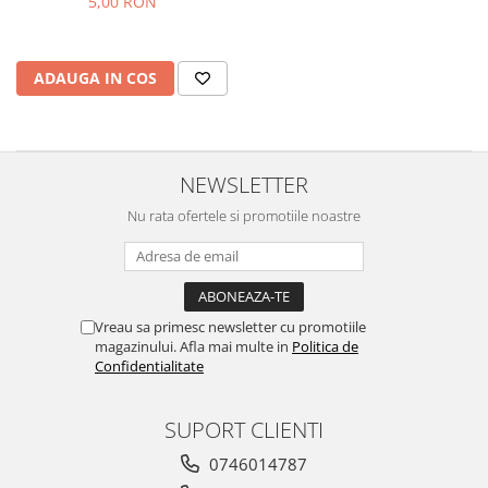
5,00 RON
Chec Glasat
Checurile Royal
Prajituri
ADAUGA IN COS
Prajituri Fabrica de Amandine
Prajituri nuci
Rulade
NEWSLETTER
Prajitura ingerilor
Nu rata ofertele si promotiile noastre
Prajituri Red Collection
Prajituri cu fructe
Prajituri cafea
Prajituri de Craciun
Vreau sa primesc newsletter cu promotiile
Torturi ambalate
magazinului. Afla mai multe in
Politica de
Chec mini
Confidentialitate
Torti
SUPORT CLIENTI
Foietaje
Biscuiti
0746014787