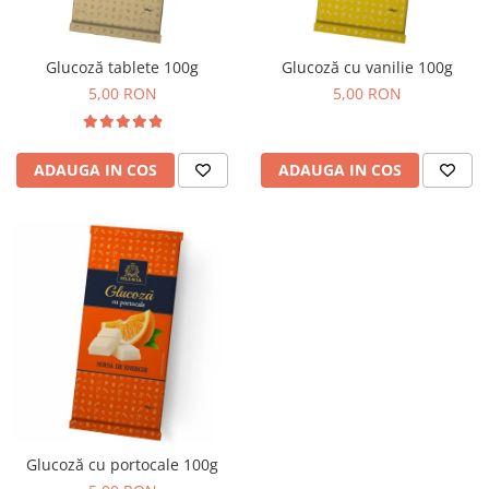
Cozo-Bun
Cozonac Cadou
Glucoză tablete 100g
Glucoză cu vanilie 100g
Cozonac cu Unt
5,00 RON
5,00 RON
Cozonac Royal
Cozonac Mos Craciun
Cozonac Duofino
ADAUGA IN COS
ADAUGA IN COS
Cozonac Imperial
Cofetarie
Ciocolata
Salam de biscuiti
Fursecuri
Creme tartinabile
Prajituri artizanale
Fursecuri cu unt
Chec
Chec cu iaurt
Glucoză cu portocale 100g
Chec Ciocco