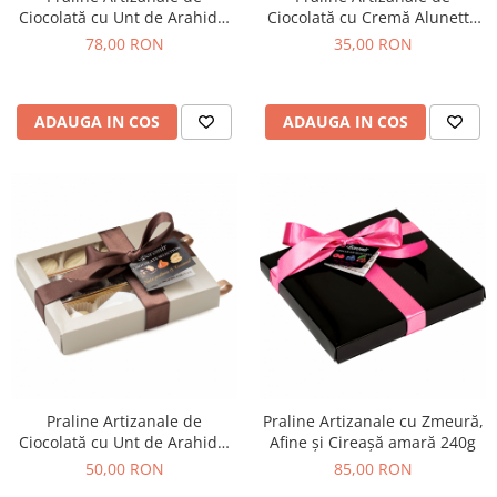
Ciocolată cu Unt de Arahide,
Ciocolată cu Cremă Alunetta
Chec Glasat
Caramel Sărat și Cremă
100g
78,00 RON
35,00 RON
Checurile Royal
Alunetta 290g
Prajituri
Prajituri Fabrica de Amandine
ADAUGA IN COS
ADAUGA IN COS
Prajituri nuci
Rulade
Prajitura ingerilor
Prajituri Red Collection
Prajituri cu fructe
Prajituri cafea
Prajituri de Craciun
Torturi ambalate
Chec mini
Torti
Praline Artizanale de
Praline Artizanale cu Zmeură,
Foietaje
Ciocolată cu Unt de Arahide,
Afine și Cireașă amară 240g
Caramel Sărat și Cremă
Biscuiti
50,00 RON
85,00 RON
Alunetta - 140g