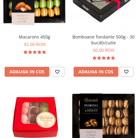
Macarons 450g
Bomboane fondante 500g - 30
bucăți/cutie
92,00 RON
60,00 RON
ADAUGA IN COS
ADAUGA IN COS