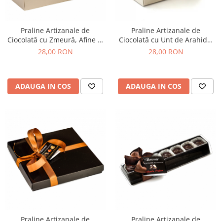
Cozo-Bun
Cozonac Cadou
Praline Artizanale de
Praline Artizanale de
Cozonac cu Unt
Ciocolată cu Zmeură, Afine și
Ciocolată cu Unt de Arahide,
Cozonac Royal
Cireașă amară 55g
Caramel Sărat și Cremă
28,00 RON
28,00 RON
Cozonac Mos Craciun
Alunetta 65g
Cozonac Duofino
Cozonac Imperial
ADAUGA IN COS
ADAUGA IN COS
Cofetarie
Ciocolata
Salam de biscuiti
Fursecuri
Creme tartinabile
Prajituri artizanale
Fursecuri cu unt
Chec
Chec cu iaurt
Chec Ciocco
Praline Artizanale de
Praline Artizanale de