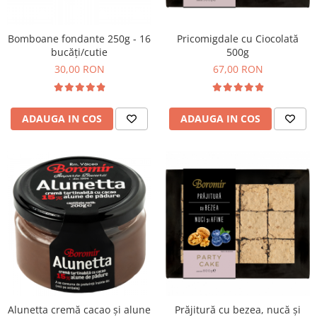
Bomboane fondante 250g - 16
Pricomigdale cu Ciocolată
bucăți/cutie
500g
30,00 RON
67,00 RON
ADAUGA IN COS
ADAUGA IN COS
Alunetta cremă cacao și alune
Prăjitură cu bezea, nucă și