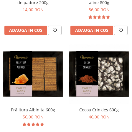
de padure 200g
afine 800g
14,00 RON
56,00 RON
ADAUGA IN COS
ADAUGA IN COS
Prăjitura Albinița 600g
Cocoa Crinkles 600g
56,00 RON
46,00 RON