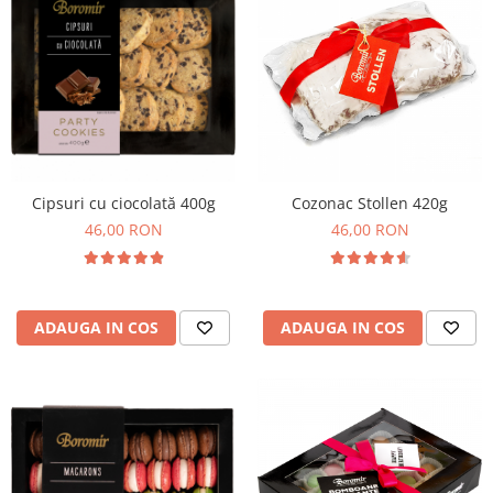
Horeca
Faina Profesionala
Fursecuri vrac
Congelate brutarie
Cadouri
Pachete Cadou
Cozonac Wine Collection
Cipsuri cu ciocolată 400g
Cozonac Stollen 420g
Vinuri Casa Isarescu
46,00 RON
46,00 RON
Accesorii Boromir
Dulciurile Feleacul
Glucoza
ADAUGA IN COS
ADAUGA IN COS
Halva
Nuga
Rahat