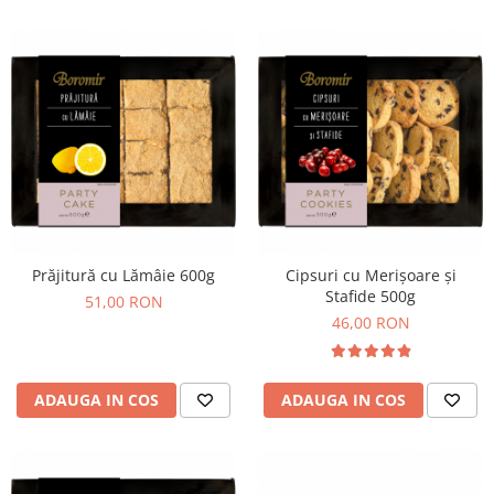
Colaci festivi
Snack-uri sărate
Covrigi cu ulei de masline
Covrigi de Buzau
Grisine
Crochete
Produse de gătit
Faina
Arpacas si pesmet
Prăjitură cu Lămâie 600g
Cipsuri cu Merișoare și
Malai
Stafide 500g
51,00 RON
Produse congelate
46,00 RON
Panificatie congelata
Patiserie congelata
ADAUGA IN COS
ADAUGA IN COS
Pizza congelata
Baton Cookie congelat
Cheesecake congelat