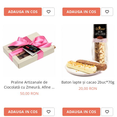
Turta dulce
Turta dulce cu nuci
ADAUGA IN COS
ADAUGA IN COS
Turta dulce de Sibiu
Turta dulce cu miere
Croissant
Croissant Duofino
Croissant cu maia
Cornulete
Boromele
Cornulete fragede
Pasca
Pasca Fresh
Praline Artizanale de
Baton lapte și cacao 2buc*70g
Ciocolată cu Zmeură, Afine și
Cereale
20,00 RON
Cireașă amară 140g
50,00 RON
Paine
Paine ambalata
Chifle
ADAUGA IN COS
ADAUGA IN COS