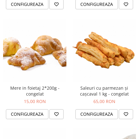
Turta dulce
CONFIGUREAZA
CONFIGUREAZA
Turta dulce cu nuci
Turta dulce de Sibiu
Turta dulce cu miere
Croissant
Croissant Duofino
Croissant cu maia
Cornulete
Boromele
Cornulete fragede
Pasca
Mere in foietaj 2*200g -
Saleuri cu parmezan și
congelat
cașcaval 1 kg - congelat
Pasca Fresh
15,00 RON
65,00 RON
Cereale
Paine
CONFIGUREAZA
CONFIGUREAZA
Paine ambalata
Chifle