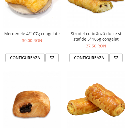
Cozo-Bun
Cozonac Cadou
Cozonac cu Unt
Cozonac Royal
Cozonac Mos Craciun
Merdenele 4*107g congelate
Ștrudel cu brânză dulce și
stafide 5*105g congelat
30,00 RON
Cozonac Duofino
37,50 RON
Cozonac Imperial
Cofetarie
CONFIGUREAZA
CONFIGUREAZA
Ciocolata
Salam de biscuiti
Fursecuri
Creme tartinabile
Prajituri artizanale
Fursecuri cu unt
Chec
Chec cu iaurt
Chec Ciocco