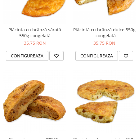
Horeca
Faina Profesionala
Fursecuri vrac
Congelate brutarie
Plăcinta cu brânză sărată
Plăcintă cu brânză dulce 550g
Cadouri
550g congelată
- congelată
35,75 RON
35,75 RON
Pachete Cadou
Cozonac Wine Collection
CONFIGUREAZA
CONFIGUREAZA
Vinuri Casa Isarescu
Accesorii Boromir
Dulciurile Feleacul
Glucoza
Halva
Nuga
Rahat