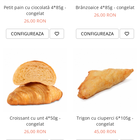
Chec Glasat
Petit pain cu ciocolată 4*85g -
Brânzoaice 4*85g - congelat
Checurile Royal
congelat
26,00 RON
26,00 RON
Prajituri
Prajituri Fabrica de Amandine
CONFIGUREAZA
CONFIGUREAZA
Prajituri nuci
Rulade
Prajitura ingerilor
Prajituri Red Collection
Prajituri cu fructe
Prajituri cafea
Prajituri de Craciun
Torturi ambalate
Chec mini
Torti
Croissant cu unt 4*50g -
Trigon cu ciuperci 6*105g -
Foietaje
congelat
congelat
26,00 RON
45,00 RON
Biscuiti