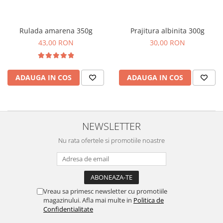
Cozo-Bun
Cozonac Cadou
Rulada amarena 350g
Prajitura albinita 300g
Cozonac cu Unt
43,00 RON
30,00 RON
Cozonac Royal
Cozonac Mos Craciun
Cozonac Duofino
ADAUGA IN COS
ADAUGA IN COS
Cozonac Imperial
Cofetarie
Ciocolata
NEWSLETTER
Salam de biscuiti
Fursecuri
Nu rata ofertele si promotiile noastre
Creme tartinabile
Prajituri artizanale
Fursecuri cu unt
Chec
Vreau sa primesc newsletter cu promotiile
magazinului. Afla mai multe in
Politica de
Chec cu iaurt
Confidentialitate
Chec Ciocco