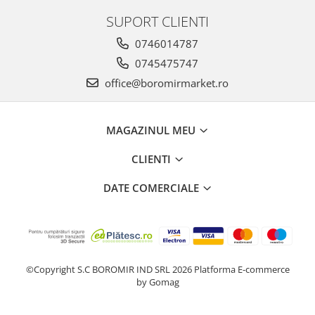
Chec Glasat
SUPORT CLIENTI
Checurile Royal
0746014787
Prajituri
0745475747
Prajituri Fabrica de Amandine
office@boromirmarket.ro
Prajituri nuci
Rulade
Prajitura ingerilor
MAGAZINUL MEU
Prajituri Red Collection
CLIENTI
Prajituri cu fructe
Prajituri cafea
DATE COMERCIALE
Prajituri de Craciun
Torturi ambalate
Chec mini
Torti
©Copyright S.C BOROMIR IND SRL 2026
Platforma E-commerce
Foietaje
by Gomag
Biscuiti