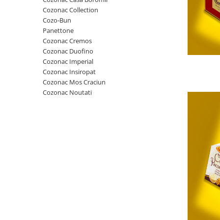
Cozo-Bun
Cozonac Collection
Cozonac Cadou
Cozo-Bun
Panettone
Cozonac cu Unt
Cozonac Cremos
Cozonac Royal
Cozonac Duofino
Cozonac Mos Craciun
Cozonac Imperial
Cozonac Duofino
Cozonac Insiropat
Cozonac Mos Craciun
Cozonac Imperial
Cozonac Noutati
Cofetarie
Ciocolata
Salam de biscuiti
Fursecuri
Creme tartinabile
Prajituri artizanale
Fursecuri cu unt
Chec
Chec cu iaurt
Chec Ciocco