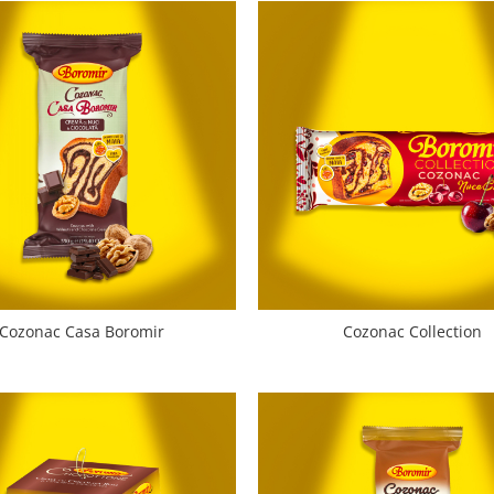
Cozonac Casa Boromir
Cozonac Collection