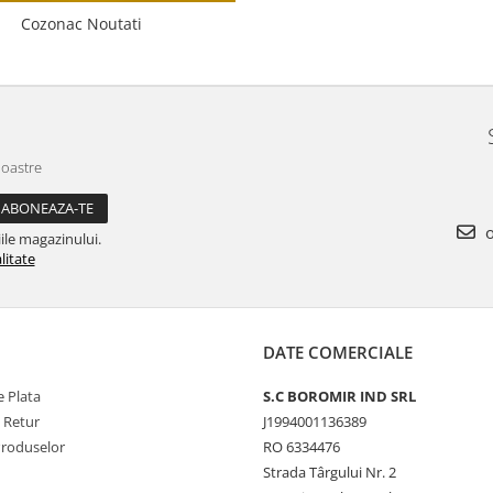
Cozonac Noutati
noastre
o
ile magazinului.
litate
DATE COMERCIALE
 Plata
S.C BOROMIR IND SRL
e Retur
J1994001136389
Produselor
RO 6334476
Strada Târgului Nr. 2