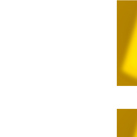
Turta dulce
Turta dulce cu nuci
Turta dulce de Sibiu
Turta dulce cu miere
Croissant
Croissant Duofino
Croissant cu maia
Cornulete
Boromele
Cornulete fragede
Pasca
Pasca Fresh
Cereale
Paine
Paine ambalata
Chifle