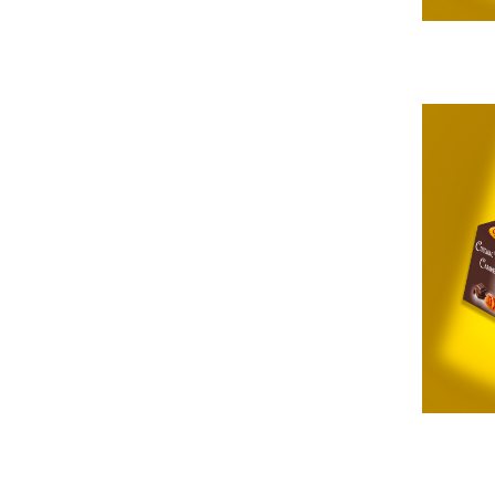
Chec Glasat
Checurile Royal
Prajituri
Prajituri Fabrica de Amandine
Prajituri nuci
Rulade
Prajitura ingerilor
Prajituri Red Collection
Prajituri cu fructe
Prajituri cafea
Prajituri de Craciun
Torturi ambalate
Chec mini
Torti
Foietaje
Biscuiti