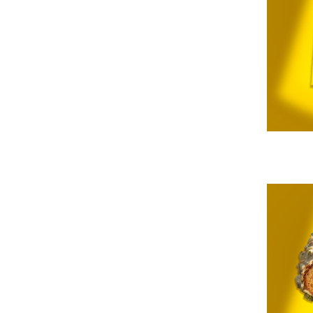
Colaci festivi
Snack-uri sărate
Covrigi cu ulei de masline
Covrigi de Buzau
Grisine
Crochete
Produse de gătit
Faina
Arpacas si pesmet
Malai
Produse congelate
Panificatie congelata
Patiserie congelata
Pizza congelata
Baton Cookie congelat
Cheesecake congelat