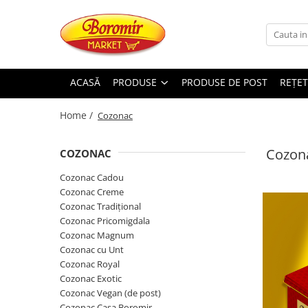
PRODUSE
Noutati
ACASĂ
PRODUSE
PRODUSE DE POST
REȚET
Produse de post
Home /
Cozonac
Cozonac
Cozonac Cremos
Cozon
COZONAC
Cozonac Insiropat
Cozonac Exotic
Cozonac Cadou
Cozonac Creme
Cozonac Creme
Cozonac Tradițional
Cozonac Traditional
Cozonac Pricomigdala
Cozonac Casa Boromir
Cozonac Magnum
Cozonac Pricomigdala
Cozonac cu Unt
Cozonac Magnum
Cozonac Royal
Cozonac Exotic
Cozonac Vegan (de post)
Cozonac Vegan (de post)
Cozonac Collection
Cozonac Casa Boromir