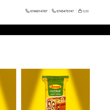
0746014787
0745475747
0,00