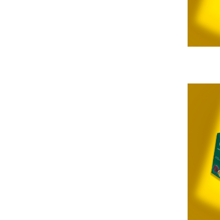
Horeca
Faina Profesionala
Fursecuri vrac
Congelate brutarie
Cadouri
Pachete Cadou
Cozonac Wine Collection
Vinuri Casa Isarescu
Accesorii Boromir
Dulciurile Feleacul
Glucoza
Halva
Nuga
Rahat