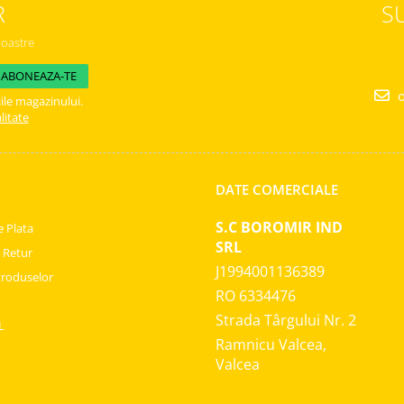
R
S
noastre
o
ile magazinului.
litate
DATE COMERCIALE
S.C BOROMIR IND
 Plata
SRL
e Retur
J1994001136389
Produselor
RO 6334476
Strada Târgului Nr. 2
L
Ramnicu Valcea,
Valcea