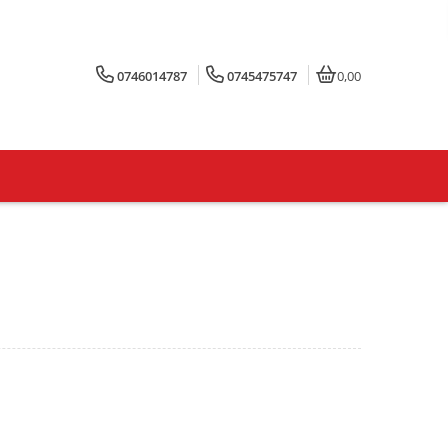
0746014787
0745475747
0,00