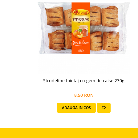
Cozo-Bun
Cozonac Cadou
Cozonac cu Unt
Cozonac Royal
Cozonac Mos Craciun
Cozonac Duofino
Cozonac Imperial
Cofetarie
Ciocolata
Salam de biscuiti
Ștrudeline foietaj cu gem de caise 230g
Fursecuri
Creme tartinabile
8,50 RON
Prajituri artizanale
ADAUGA IN COS
Fursecuri cu unt
Chec
Chec cu iaurt
Chec Ciocco