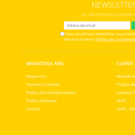
NEWSLETTE
Chec Glasat
Checurile Royal
Nu rata ofertele si promotiile 
Prajituri
Prajituri Fabrica de Amandine
Vreau sa primesc newsletter cu promoti
Prajituri nuci
Afla mai multe in
Politica de Confidentia
Rulade
Prajitura ingerilor
Prajituri Red Collection
MAGAZINUL MEU
CLIENTI
Prajituri cu fructe
Despre noi
Metode de
Prajituri cafea
Termeni si Conditii
Politica d
Prajituri de Craciun
Torturi ambalate
Politica de Confidentialitate
Garantia 
Chec mini
Politica de livrare
ANPC
Contact
ANPC - SA
Torti
Foietaje
Biscuiti