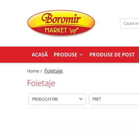
PRODUSE
Noutati
Produse de post
Cozonac
ACASĂ
PRODUSE
PRODUSE DE POST
Cozonac Cremos
Cozonac Insiropat
Foietaje
Home /
Cozonac Exotic
Foietaje
Cozonac Creme
Cozonac Traditional
PRODUCATORI
PRET
Cozonac Casa Boromir
Cozonac Pricomigdala
Cozonac Magnum
Cozonac Vegan (de post)
Cozonac Collection