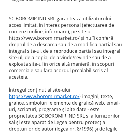
Chec Glasat
Checurile Royal
SC BOROMIR IND SRL garantează utilizatorului
Prajituri
acces limitat, în interes personal (efectuarea de
Prajituri Fabrica de Amandine
comenzi online, informare), pe site-ul
Prajituri nuci
https://www.boromirmarket.ro/ și nu îi conferă
dreptul de a descarcă sau de a modifica parțial sau
Rulade
integral site-ul, de a reproduce parțial sau integral
Prajitura ingerilor
site-ul, de a copia, de a vinde/revinde sau de a
Prajituri Red Collection
exploata site-ul în orice altă manieră, în scopuri
Prajituri cu fructe
comerciale sau fără acordul prealabil scris al
Prajituri cafea
acesteia.
Prajituri de Craciun
Întregul conținut al site-ului
Torturi ambalate
https://www.boromirmarket.ro/
- imagini, texte,
Chec mini
grafice, simboluri, elemente de grafică web, email-
Torti
uri, scripturi, programe și alte date - este
Foietaje
proprietatea SC BOROMIR IND SRL și a furnizorilor
săi și este apărat de Legea pentru protecția
Biscuiti
drepturilor de autor (legea nr. 8/1996) și de legile