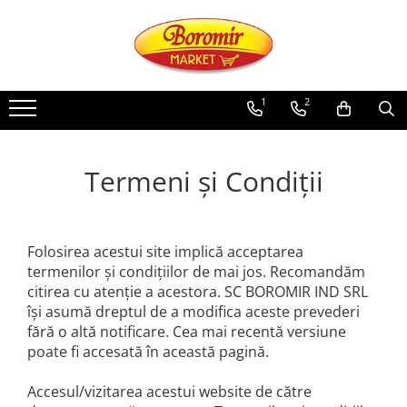
PRODUSE
Noutati
1
2
Produse de post
Cozonac
Termeni și Condiții
Cozonac Cremos
Cozonac Insiropat
Cozonac Exotic
Folosirea acestui site implică acceptarea
Cozonac Creme
termenilor și condițiilor de mai jos. Recomandăm
Cozonac Traditional
citirea cu atenție a acestora. SC BOROMIR IND SRL
Cozonac Casa Boromir
își asumă dreptul de a modifica aceste prevederi
Cozonac Pricomigdala
fără o altă notificare. Cea mai recentă versiune
Cozonac Magnum
poate fi accesată în această pagină.
Cozonac Vegan (de post)
Accesul/vizitarea acestui website de către
Cozonac Collection