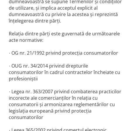
dumneavoastră se supune Termenilor și condițiilor
Cozo-Bun
de utilizare, și implica acceptul explicit al
Cozonac Cadou
dumneavoastră cu privire la acestea și reprezintă
Cozonac cu Unt
înțelegerea dintre părți.
Cozonac Royal
Relația dintre părți este guvernată de următoarele
Cozonac Mos Craciun
acte normative:
Cozonac Duofino
Cozonac Imperial
OG nr. 21/1992 privind protecția consumatorilor
·
Cofetarie
OUG nr. 34/2014 privind drepturile
Ciocolata
·
consumatorilor în cadrul contractelor încheiate cu
Salam de biscuiti
profesioniștii
Fursecuri
Creme tartinabile
Legea nr. 363/2007 privind combaterea practicilor
·
Prajituri artizanale
incorecte ale comercianților în relația cu
Fursecuri cu unt
consumatorii și armonizarea reglementărilor cu
legislația europeană privind protecția
Chec
consumatorilor
Chec cu iaurt
Chec Ciocco
Legea 365/2002 privind comerțul electronic
·