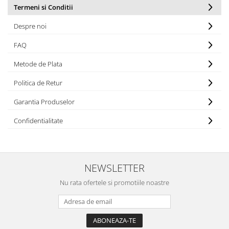
Horeca
Termeni si Conditii
Faina Profesionala
Despre noi
Fursecuri vrac
Congelate brutarie
FAQ
Cadouri
Metode de Plata
Pachete Cadou
Politica de Retur
Cozonac Wine Collection
Vinuri Casa Isarescu
Garantia Produselor
Accesorii Boromir
Confidentialitate
Dulciurile Feleacul
Glucoza
Halva
NEWSLETTER
Nuga
Rahat
Nu rata ofertele si promotiile noastre