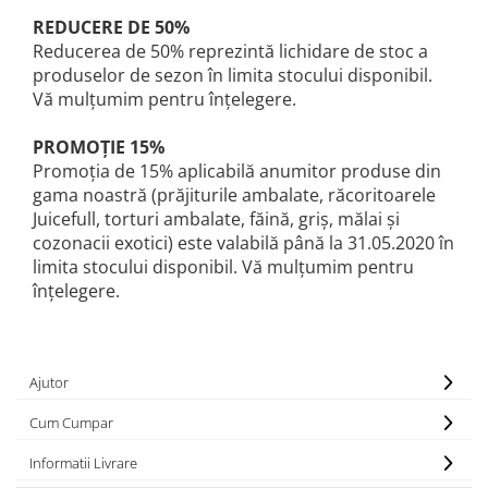
Colaci festivi
REDUCERE DE 50%
Snack-uri sărate
Reducerea de 50% reprezintă lichidare de stoc a
Covrigi cu ulei de masline
produselor de sezon în limita stocului disponibil.
Covrigi de Buzau
Vă mulțumim pentru înțelegere.
Grisine
PROMOȚIE
15%
Crochete
Promoția de 15% aplicabilă anumitor produse din
Produse de gătit
gama noastră (prăjiturile ambalate, răcoritoarele
Faina
Juicefull, torturi ambalate, făină, griș, mălai și
cozonacii exotici) este valabilă până la 31.05.2020 în
Arpacas si pesmet
limita stocului disponibil. Vă mulțumim pentru
Malai
înțelegere.
Produse congelate
Panificatie congelata
Patiserie congelata
Ajutor
Pizza congelata
Cum Cumpar
Baton Cookie congelat
Cheesecake congelat
Informatii Livrare