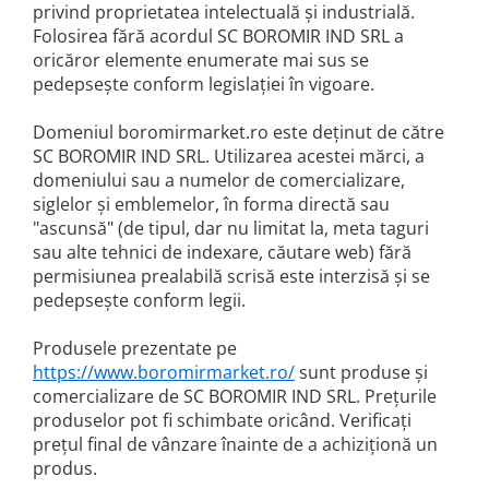
Turta dulce
privind proprietatea intelectuală și industrială.
Folosirea fără acordul SC BOROMIR IND SRL a
Turta dulce cu nuci
oricăror elemente enumerate mai sus se
Turta dulce de Sibiu
pedepsește conform legislației în vigoare.
Turta dulce cu miere
Croissant
Domeniul boromirmarket.ro este deținut de către
SC BOROMIR IND SRL. Utilizarea acestei mărci, a
Croissant Duofino
domeniului sau a numelor de comercializare,
Croissant cu maia
siglelor și emblemelor, în forma directă sau
Cornulete
"ascunsă" (de tipul, dar nu limitat la, meta taguri
Boromele
sau alte tehnici de indexare, căutare web) fără
permisiunea prealabilă scrisă este interzisă și se
Cornulete fragede
pedepsește conform legii.
Pasca
Pasca Fresh
Produsele prezentate pe
Cereale
https://www.boromirmarket.ro/
sunt produse și
comercializare de SC BOROMIR IND SRL. Prețurile
Paine
produselor pot fi schimbate oricând. Verificați
Paine ambalata
prețul final de vânzare înainte de a achiziționă un
Chifle
produs.