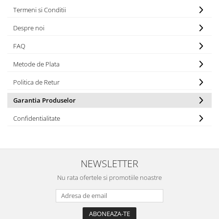
Cozo-Bun
Termeni si Conditii
Cozonac Cadou
Despre noi
Cozonac cu Unt
Cozonac Royal
FAQ
Cozonac Mos Craciun
Metode de Plata
Cozonac Duofino
Cozonac Imperial
Politica de Retur
Cofetarie
Garantia Produselor
Ciocolata
Confidentialitate
Salam de biscuiti
Fursecuri
Creme tartinabile
Prajituri artizanale
NEWSLETTER
Fursecuri cu unt
Nu rata ofertele si promotiile noastre
Chec
Chec cu iaurt
Chec Ciocco