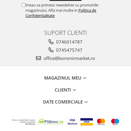
Chec Glasat
Vreau sa primesc newsletter cu promotiile
magazinului. Afla mai multe in
Politica de
Checurile Royal
Confidentialitate
Prajituri
Prajituri Fabrica de Amandine
SUPORT CLIENTI
Prajituri nuci
0746014787
Rulade
0745475747
Prajitura ingerilor
office@boromirmarket.ro
Prajituri Red Collection
Prajituri cu fructe
Prajituri cafea
MAGAZINUL MEU
Prajituri de Craciun
CLIENTI
Torturi ambalate
Chec mini
DATE COMERCIALE
Torti
Foietaje
Biscuiti