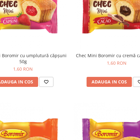
i Boromir cu umplutură căpșuni
Chec Mini Boromir cu cremă c
50g
1,60 RON
1,60 RON
ADAUGA IN COS
ADAUGA IN COS