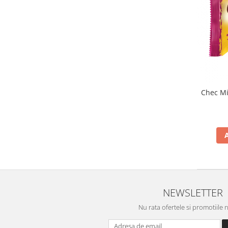
Turta dulce
Turta dulce cu nuci
Turta dulce de Sibiu
Turta dulce cu miere
Croissant
Croissant Duofino
Croissant cu maia
Chec Mi
Cornulete
Boromele
Cornulete fragede
Pasca
Pasca Fresh
Cereale
Paine
NEWSLETTER
Paine ambalata
Nu rata ofertele si promotiile 
Chifle