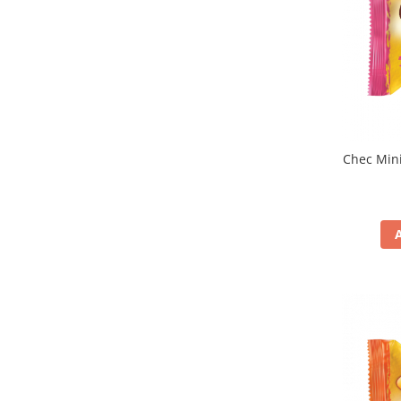
Cozo-Bun
Cozonac Cadou
Cozonac cu Unt
Cozonac Royal
Cozonac Mos Craciun
Cozonac Duofino
Cozonac Imperial
Chec Min
Cofetarie
Ciocolata
Salam de biscuiti
Fursecuri
Creme tartinabile
Prajituri artizanale
Fursecuri cu unt
Chec
Chec cu iaurt
Chec Ciocco