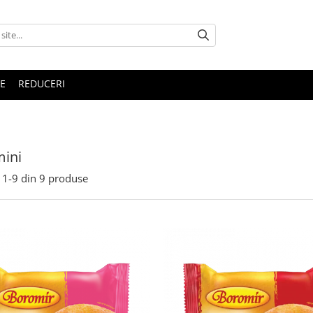
E
REDUCERI
mini
1-
9
din
9
produse