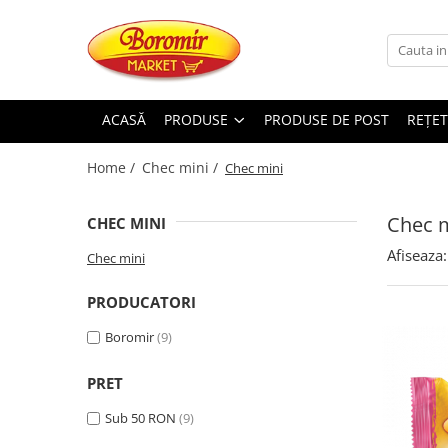
PRODUSE
Noutati
ACASĂ
PRODUSE
PRODUSE DE POST
REȚET
Produse de post
Home /
Chec mini /
Chec mini
Cozonac
Cozonac Cremos
Chec 
CHEC MINI
Cozonac Insiropat
Cozonac Exotic
Afiseaza:
Chec mini
Cozonac Creme
PRODUCATORI
Cozonac Traditional
Cozonac Casa Boromir
Boromir
(9)
Cozonac Pricomigdala
Cozonac Magnum
PRET
Cozonac Vegan (de post)
Sub 50 RON
(9)
Cozonac Collection