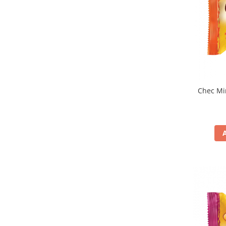
Chec Glasat
Checurile Royal
Prajituri
Prajituri Fabrica de Amandine
Prajituri nuci
Rulade
Prajitura ingerilor
Chec Mi
Prajituri Red Collection
Prajituri cu fructe
Prajituri cafea
Prajituri de Craciun
Torturi ambalate
Chec mini
Torti
Foietaje
Biscuiti