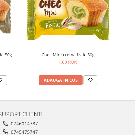
ie 50g
Chec Mini crema fistic 50g
1,80 RON
ADAUGA IN COS
SUPORT CLIENTI
0746014787
0745475747