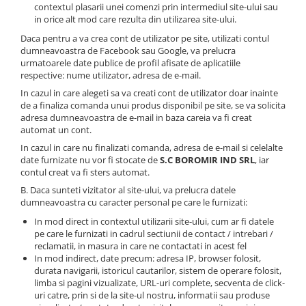
contextul plasarii unei comenzi prin intermediul site-ului sau
Chec Glasat
in orice alt mod care rezulta din utilizarea site-ului.
Checurile Royal
Daca pentru a va crea cont de utilizator pe site, utilizati contul
Prajituri
dumneavoastra de Facebook sau Google, va prelucra
urmatoarele date publice de profil afisate de aplicatiile
Prajituri Fabrica de Amandine
respective: nume utilizator, adresa de e-mail.
Prajituri nuci
In cazul in care alegeti sa va creati cont de utilizator doar inainte
Rulade
de a finaliza comanda unui produs disponibil pe site, se va solicita
adresa dumneavoastra de e-mail in baza careia va fi creat
Prajitura ingerilor
automat un cont.
Prajituri Red Collection
In cazul in care nu finalizati comanda, adresa de e-mail si celelalte
Prajituri cu fructe
date furnizate nu vor fi stocate de
S.C BOROMIR IND SRL
, iar
contul creat va fi sters automat.
Prajituri cafea
B. Daca sunteti vizitator al site-ului, va prelucra datele
Prajituri de Craciun
dumneavoastra cu caracter personal pe care le furnizati:
Torturi ambalate
In mod direct in contextul utilizarii site-ului, cum ar fi datele
Chec mini
pe care le furnizati in cadrul sectiunii de contact / intrebari /
reclamatii, in masura in care ne contactati in acest fel
Torti
In mod indirect, date precum: adresa IP, browser folosit,
Foietaje
durata navigarii, istoricul cautarilor, sistem de operare folosit,
limba si pagini vizualizate, URL-uri complete, secventa de click-
Biscuiti
uri catre, prin si de la site-ul nostru, informatii sau produse