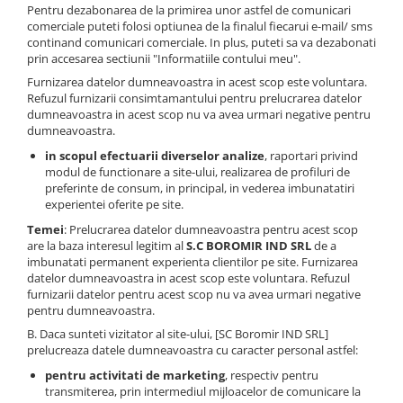
Horeca
Pentru dezabonarea de la primirea unor astfel de comunicari
comerciale puteti folosi optiunea de la finalul fiecarui e-mail/ sms
Faina Profesionala
continand comunicari comerciale. In plus, puteti sa va dezabonati
Fursecuri vrac
prin accesarea sectiunii "Informatiile contului meu".
Congelate brutarie
Furnizarea datelor dumneavoastra in acest scop este voluntara.
Cadouri
Refuzul furnizarii consimtamantului pentru prelucrarea datelor
dumneavoastra in acest scop nu va avea urmari negative pentru
Pachete Cadou
dumneavoastra.
Cozonac Wine Collection
in scopul efectuarii diverselor analize
, raportari privind
modul de functionare a site-ului, realizarea de profiluri de
Vinuri Casa Isarescu
preferinte de consum, in principal, in vederea imbunatatiri
Accesorii Boromir
experientei oferite pe site.
Dulciurile Feleacul
Temei
: Prelucrarea datelor dumneavoastra pentru acest scop
are la baza interesul legitim al
S.C BOROMIR IND SRL
de a
Glucoza
imbunatati permanent experienta clientilor pe site. Furnizarea
Halva
datelor dumneavoastra in acest scop este voluntara. Refuzul
Nuga
furnizarii datelor pentru acest scop nu va avea urmari negative
pentru dumneavoastra.
Rahat
B. Daca sunteti vizitator al site-ului, [SC Boromir IND SRL]
prelucreaza datele dumneavoastra cu caracter personal astfel:
pentru activitati de marketing
, respectiv pentru
transmiterea, prin intermediul mijloacelor de comunicare la