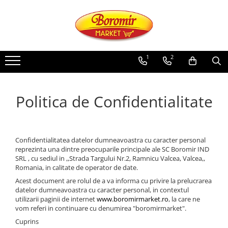
PRODUSE
Noutati
1
2
Produse de post
Cozonac
Politica de Confidentialitate
Cozonac Cremos
Cozonac Insiropat
Cozonac Exotic
Confidentialitatea datelor dumneavoastra cu caracter personal
Cozonac Creme
reprezinta una dintre preocuparile principale ale SC Boromir IND
Cozonac Traditional
SRL , cu sediul in ,,Strada Targului Nr.2, Ramnicu Valcea, Valcea,,
Romania, in calitate de operator de date.
Cozonac Casa Boromir
Acest document are rolul de a va informa cu privire la prelucrarea
Cozonac Pricomigdala
datelor dumneavoastra cu caracter personal, in contextul
Cozonac Magnum
utilizarii paginii de internet
www.boromirmarket.ro
, la care ne
Cozonac Vegan (de post)
vom referi in continuare cu denumirea "boromirmarket".
Cozonac Collection
Cuprins