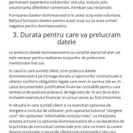
permanent experienta vizitatorilor site-ului, inclusiv prin
solutionarea diferitelor comentarii, intrebari sau reclamatii.
Furnizarea datelor dumneavoastra in acest scop este voluntara.
Refuzul furnizarii datelor pentru acest scop nu va avea urmari
negative pentru dumneavoastra.
3. Durata pentru care va prelucram
datele
va prelucra datele dumneavoastra cu caracter personal atat cat
este necesar pentru realizarea scopurilor de prelucrare
mentionate mai sus.
In cazul in care sunteti client, vom prelucra datele
dumneavoastra pe intreaga durata a raporturilor contractuale si
ulterior conform obligatiilor legale care revin in sarcina (de ex, in
cazul documentelor justificative financiar-contabile pentru care
termenul de pastrare prevazut de lege este de 10 ani de la data
incheierii exercitiului financiar in cursul caruia au fost intocmite).
In situatia in care sunteti client si va exercitati optiunea de
stergere a contului de utilizator, prin apasarea butonul "stergere
cont" din sectiunea "informatiile contului meu", va interpreta
aceasta actiune ca optiunea dumneavoastra de a va dezabona de
la primirea de comunicari comerciale prin care va tinem la curent
despre produsele si serviciile oferite prin intermediul site-ului.