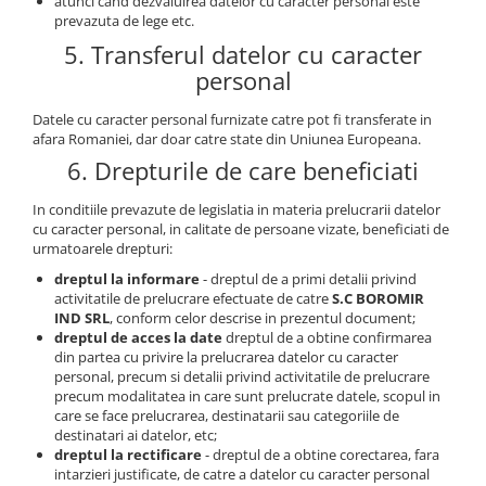
atunci cand dezvaluirea datelor cu caracter personal este
prevazuta de lege etc.
5. Transferul datelor cu caracter
personal
Datele cu caracter personal furnizate catre pot fi transferate in
afara Romaniei, dar doar catre state din Uniunea Europeana.
6. Drepturile de care beneficiati
In conditiile prevazute de legislatia in materia prelucrarii datelor
cu caracter personal, in calitate de persoane vizate, beneficiati de
urmatoarele drepturi:
dreptul la informare
- dreptul de a primi detalii privind
activitatile de prelucrare efectuate de catre
S.C BOROMIR
IND SRL
, conform celor descrise in prezentul document;
dreptul de acces la date
dreptul de a obtine confirmarea
din partea cu privire la prelucrarea datelor cu caracter
personal, precum si detalii privind activitatile de prelucrare
precum modalitatea in care sunt prelucrate datele, scopul in
care se face prelucrarea, destinatarii sau categoriile de
destinatari ai datelor, etc;
dreptul la rectificare
- dreptul de a obtine corectarea, fara
intarzieri justificate, de catre a datelor cu caracter personal