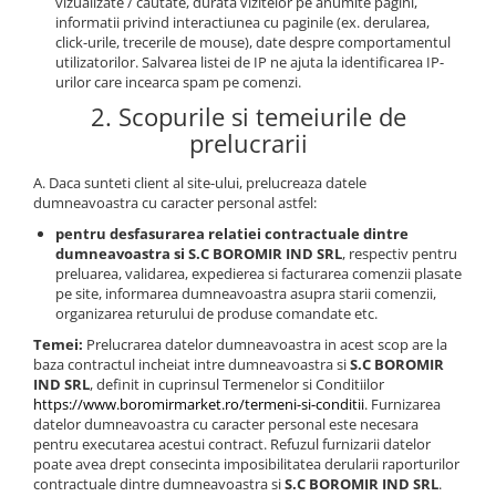
vizualizate / cautate, durata vizitelor pe anumite pagini,
Turta dulce
informatii privind interactiunea cu paginile (ex. derularea,
Turta dulce cu nuci
click-urile, trecerile de mouse), date despre comportamentul
utilizatorilor. Salvarea listei de IP ne ajuta la identificarea IP-
Turta dulce de Sibiu
urilor care incearca spam pe comenzi.
Turta dulce cu miere
2. Scopurile si temeiurile de
Croissant
prelucrarii
Croissant Duofino
A. Daca sunteti client al site-ului, prelucreaza datele
Croissant cu maia
dumneavoastra cu caracter personal astfel:
Cornulete
pentru desfasurarea relatiei contractuale dintre
Boromele
dumneavoastra si S.C BOROMIR IND SRL
, respectiv pentru
preluarea, validarea, expedierea si facturarea comenzii plasate
Cornulete fragede
pe site, informarea dumneavoastra asupra starii comenzii,
Pasca
organizarea returului de produse comandate etc.
Pasca Fresh
Temei:
Prelucrarea datelor dumneavoastra in acest scop are la
baza contractul incheiat intre dumneavoastra si
S.C BOROMIR
Cereale
IND SRL
, definit in cuprinsul Termenelor si Conditiilor
https://www.boromirmarket.ro/termeni-si-conditii
. Furnizarea
Paine
datelor dumneavoastra cu caracter personal este necesara
Paine ambalata
pentru executarea acestui contract. Refuzul furnizarii datelor
poate avea drept consecinta imposibilitatea derularii raporturilor
Chifle
contractuale dintre dumneavoastra si
S.C BOROMIR IND SRL
.