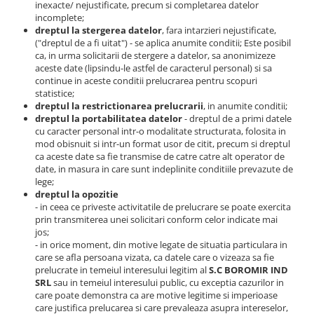
inexacte/ nejustificate, precum si completarea datelor
incomplete;
dreptul la stergerea datelor
, fara intarzieri nejustificate,
("dreptul de a fi uitat") - se aplica anumite conditii; Este posibil
ca, in urma solicitarii de stergere a datelor, sa anonimizeze
aceste date (lipsindu-le astfel de caracterul personal) si sa
continue in aceste conditii prelucrarea pentru scopuri
statistice;
dreptul la restrictionarea prelucrarii
, in anumite conditii;
dreptul la portabilitatea datelor
- dreptul de a primi datele
cu caracter personal intr-o modalitate structurata, folosita in
mod obisnuit si intr-un format usor de citit, precum si dreptul
ca aceste date sa fie transmise de catre catre alt operator de
date, in masura in care sunt indeplinite conditiile prevazute de
lege;
dreptul la opozitie
- in ceea ce priveste activitatile de prelucrare se poate exercita
prin transmiterea unei solicitari conform celor indicate mai
jos;
- in orice moment, din motive legate de situatia particulara in
care se afla persoana vizata, ca datele care o vizeaza sa fie
prelucrate in temeiul interesului legitim al
S.C BOROMIR IND
SRL
sau in temeiul interesului public, cu exceptia cazurilor in
care poate demonstra ca are motive legitime si imperioase
care justifica prelucarea si care prevaleaza asupra intereselor,