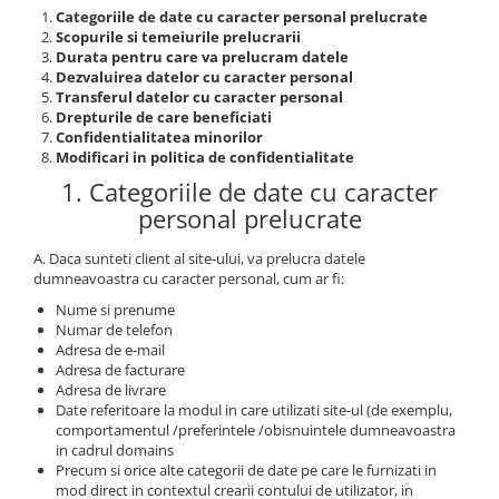
Cozo-Bun
Categoriile de date cu caracter personal prelucrate
Scopurile si temeiurile prelucrarii
Cozonac Cadou
Durata pentru care va prelucram datele
Cozonac cu Unt
Dezvaluirea datelor cu caracter personal
Transferul datelor cu caracter personal
Cozonac Royal
Drepturile de care beneficiati
Cozonac Mos Craciun
Confidentialitatea minorilor
Modificari in politica de confidentialitate
Cozonac Duofino
1. Categoriile de date cu caracter
Cozonac Imperial
personal prelucrate
Cofetarie
Ciocolata
A. Daca sunteti client al site-ului, va prelucra datele
dumneavoastra cu caracter personal, cum ar fi:
Salam de biscuiti
Fursecuri
Nume si prenume
Numar de telefon
Creme tartinabile
Adresa de e-mail
Prajituri artizanale
Adresa de facturare
Adresa de livrare
Fursecuri cu unt
Date referitoare la modul in care utilizati site-ul (de exemplu,
Chec
comportamentul /preferintele /obisnuintele dumneavoastra
in cadrul domains
Chec cu iaurt
Precum si orice alte categorii de date pe care le furnizati in
Chec Ciocco
mod direct in contextul crearii contului de utilizator, in