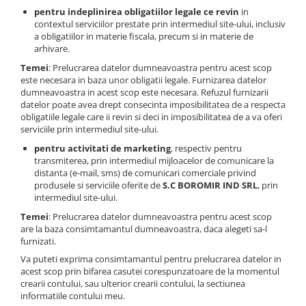
Colaci festivi
pentru indeplinirea obligatiilor legale ce revin
in
Snack-uri sărate
contextul serviciilor prestate prin intermediul site-ului, inclusiv
a obligatiilor in materie fiscala, precum si in materie de
Covrigi cu ulei de masline
arhivare.
Covrigi de Buzau
Temei
: Prelucrarea datelor dumneavoastra pentru acest scop
Grisine
este necesara in baza unor obligatii legale. Furnizarea datelor
dumneavoastra in acest scop este necesara. Refuzul furnizarii
Crochete
datelor poate avea drept consecinta imposibilitatea de a respecta
Produse de gătit
obligatiile legale care ii revin si deci in imposibilitatea de a va oferi
serviciile prin intermediul site-ului.
Faina
pentru activitati de marketing
, respectiv pentru
Arpacas si pesmet
transmiterea, prin intermediul mijloacelor de comunicare la
distanta (e-mail, sms) de comunicari comerciale privind
Malai
produsele si serviciile oferite de
S.C BOROMIR IND SRL
, prin
Produse congelate
intermediul site-ului.
Temei
: Prelucrarea datelor dumneavoastra pentru acest scop
Panificatie congelata
are la baza consimtamantul dumneavoastra, daca alegeti sa-l
Patiserie congelata
furnizati.
Pizza congelata
Va puteti exprima consimtamantul pentru prelucrarea datelor in
Baton Cookie congelat
acest scop prin bifarea casutei corespunzatoare de la momentul
crearii contului, sau ulterior crearii contului, la sectiunea
Cheesecake congelat
informatiile contului meu.