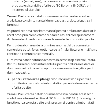
distanta (e-mail, sms), de comunicari comerciale privind
produsele si serviciile oferite de [SC Boromir IND SRL], prin
intermediul site-ului.
Temei
: Prelucrarea datelor dumneavoastra pentru acest scop
are la baza consimtamantul dumneavoastra, daca alegeti sa-l
furnizati.
Va puteti exprima consimtamantul pentru prelucrarea datelor in
acest scop prin completarea si bifarea casutei corespunzatoare
din formularul pentru abonarea la newsletter disponibil pe site.
Pentru dezabonarea de la primirea unor astfel de comunicari
comerciale puteti folosi optiunea de la finalul fiecarui e-mail/ sms
continand comunicari comerciale.
Furnizarea datelor dumneavoastra in acest scop este voluntara.
Refuzul furnizarii consimtamantului pentru prelucrarea datelor
dumneavoastra in acest scop nu va avea urmari negative pentru
dumneavoastra.
pentru rezolvarea plangerilor
, reclamatiilor si pentru a
monitoriza traficul si a imbunatati experienta dumneavoastra
oferita pe site.
Temei
: Prelucrarea datelor dumneavoastra pentru acest scop
are la baza interesul legitim al [SC Boromir IND SRL] de a asigura
functionarea corecta a site-ului, precum si pentru a imbunatati