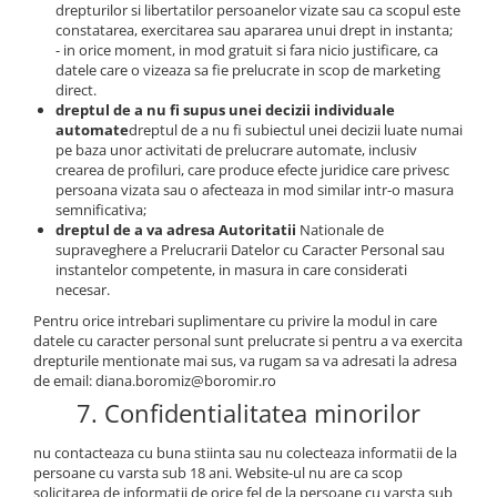
drepturilor si libertatilor persoanelor vizate sau ca scopul este
constatarea, exercitarea sau apararea unui drept in instanta;
- in orice moment, in mod gratuit si fara nicio justificare, ca
datele care o vizeaza sa fie prelucrate in scop de marketing
direct.
dreptul de a nu fi supus unei decizii individuale
automate
dreptul de a nu fi subiectul unei decizii luate numai
pe baza unor activitati de prelucrare automate, inclusiv
crearea de profiluri, care produce efecte juridice care privesc
persoana vizata sau o afecteaza in mod similar intr-o masura
semnificativa;
dreptul de a va adresa Autoritatii
Nationale de
supraveghere a Prelucrarii Datelor cu Caracter Personal sau
instantelor competente, in masura in care considerati
necesar.
Pentru orice intrebari suplimentare cu privire la modul in care
datele cu caracter personal sunt prelucrate si pentru a va exercita
drepturile mentionate mai sus, va rugam sa va adresati la adresa
de email: diana.boromiz@boromir.ro
7. Confidentialitatea minorilor
nu contacteaza cu buna stiinta sau nu colecteaza informatii de la
persoane cu varsta sub 18 ani. Website-ul nu are ca scop
solicitarea de informatii de orice fel de la persoane cu varsta sub