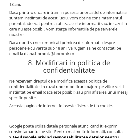
18 ani.
Daca printr-o eroare intram in posesia unor astfel de informatii si
suntem instiintati de acest lucru, vom obtine consimtamantul
parental adecvat pentru a utiliza aceste informatii sau, in cazul in
care nu este posibil, vom sterge informatiile de pe serverele
noastre.
Daca doriti sa ne comunicati primirea de informatii despre
persoanele cu varsta sub 18 ani, va rugam sa ne contactati pe
email la diana.boromiz@boromir.ro
8. Modificari in politica de
confidentialitate
Ne rezervam dreptul de a modifica aceasta politica de
confidentialitate. In cazul unor modificari majore pe viitor vei fi
instiintat pe email (daca este posibil) sau prin afisarea unui mesaj
specific pe site.
Aceasta pagina de internet foloseste fisiere de tip cookie.
Google poate utiliza datele personale atunci cand iti exprimi
consimtamantul pe site. Pentru mai multe informatii, consulta
Site-ul Google privind responsabilitatea datelor pentru