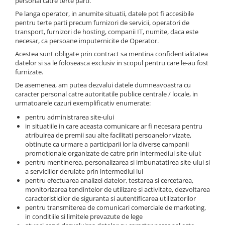
personal catre terte parti.
Pe langa operator, in anumite situatii, datele pot fi accesibile
pentru terte parti precum furnizori de servicii, operatori de
transport, furnizori de hosting, companii IT, numite, daca este
necesar, ca persoane imputernicite de Operator.
Acestea sunt obligate prin contract sa mentina confidentialitatea
datelor si sa le foloseasca exclusiv in scopul pentru care le-au fost
furnizate.
De asemenea, am putea dezvalui datele dumneavoastra cu
caracter personal catre autoritatile publice centrale / locale, in
urmatoarele cazuri exemplificativ enumerate:
pentru administrarea site-ului
in situatiile in care aceasta comunicare ar fi necesara pentru
atribuirea de premii sau alte facilitati persoanelor vizate,
obtinute ca urmare a participarii lor la diverse campanii
promotionale organizate de catre prin intermediul site-ului;
pentru mentinerea, personalizarea si imbunatatirea site-ului si
a serviciilor derulate prin intermediul lui
pentru efectuarea analizei datelor, testarea si cercetarea,
monitorizarea tendintelor de utilizare si activitate, dezvoltarea
caracteristicilor de siguranta si autentificarea utilizatorilor
pentru transmiterea de comunicari comerciale de marketing,
in conditiile si limitele prevazute de lege