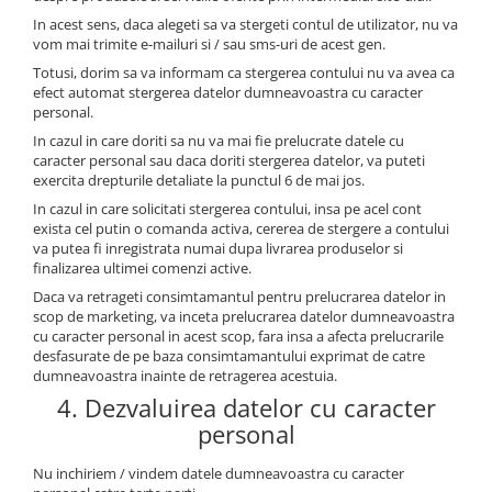
In acest sens, daca alegeti sa va stergeti contul de utilizator, nu va
vom mai trimite e-mailuri si / sau sms-uri de acest gen.
Totusi, dorim sa va informam ca stergerea contului nu va avea ca
efect automat stergerea datelor dumneavoastra cu caracter
personal.
In cazul in care doriti sa nu va mai fie prelucrate datele cu
caracter personal sau daca doriti stergerea datelor, va puteti
exercita drepturile detaliate la punctul 6 de mai jos.
In cazul in care solicitati stergerea contului, insa pe acel cont
exista cel putin o comanda activa, cererea de stergere a contului
va putea fi inregistrata numai dupa livrarea produselor si
finalizarea ultimei comenzi active.
Daca va retrageti consimtamantul pentru prelucrarea datelor in
scop de marketing, va inceta prelucrarea datelor dumneavoastra
cu caracter personal in acest scop, fara insa a afecta prelucrarile
desfasurate de pe baza consimtamantului exprimat de catre
dumneavoastra inainte de retragerea acestuia.
4. Dezvaluirea datelor cu caracter
personal
Nu inchiriem / vindem datele dumneavoastra cu caracter