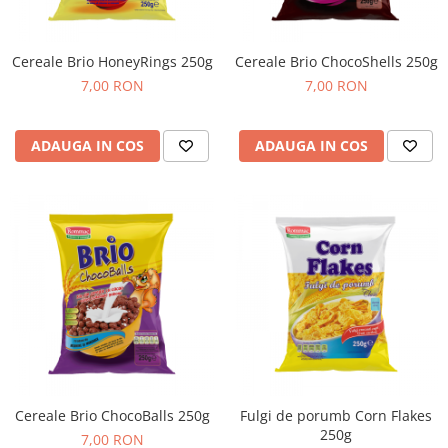
Cozo-Bun
Cozonac Cadou
Cereale Brio HoneyRings 250g
Cereale Brio ChocoShells 250g
Cozonac cu Unt
7,00 RON
7,00 RON
Cozonac Royal
Cozonac Mos Craciun
Cozonac Duofino
ADAUGA IN COS
ADAUGA IN COS
Cozonac Imperial
Cofetarie
Ciocolata
Salam de biscuiti
Fursecuri
Creme tartinabile
Prajituri artizanale
Fursecuri cu unt
Chec
Chec cu iaurt
Cereale Brio ChocoBalls 250g
Fulgi de porumb Corn Flakes
250g
Chec Ciocco
7,00 RON