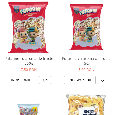
Turta dulce
Turta dulce cu nuci
Turta dulce de Sibiu
Turta dulce cu miere
Croissant
Croissant Duofino
Croissant cu maia
Cornulete
Boromele
Pufarine cu aromă de fructe
Pufarine cu aromă de fructe
300g
150g
Cornulete fragede
7,50 RON
5,00 RON
Pasca
Pasca Fresh
INDISPONIBIL
INDISPONIBIL
Cereale
Paine
Paine ambalata
Chifle