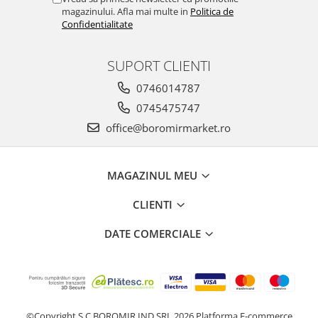
Horeca
magazinului. Afla mai multe in
Politica de
Faina Profesionala
Confidentialitate
Fursecuri vrac
Congelate brutarie
SUPORT CLIENTI
Cadouri
0746014787
Pachete Cadou
0745475747
Cozonac Wine Collection
office@boromirmarket.ro
Vinuri Casa Isarescu
Accesorii Boromir
Dulciurile Feleacul
MAGAZINUL MEU
Glucoza
CLIENTI
Halva
Nuga
DATE COMERCIALE
Rahat
©Copyright S.C BOROMIR IND SRL 2026
Platforma E-commerce