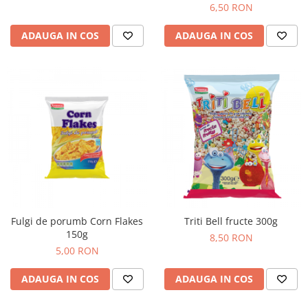
6,50 RON
Chec Glasat
Checurile Royal
ADAUGA IN COS
ADAUGA IN COS
Prajituri
Prajituri Fabrica de Amandine
Prajituri nuci
Rulade
Prajitura ingerilor
Prajituri Red Collection
Prajituri cu fructe
Prajituri cafea
Prajituri de Craciun
Torturi ambalate
Fulgi de porumb Corn Flakes
Triti Bell fructe 300g
Chec mini
150g
8,50 RON
Torti
5,00 RON
Foietaje
ADAUGA IN COS
ADAUGA IN COS
Biscuiti