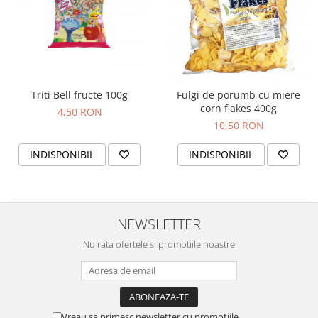
Colaci festivi
Snack-uri sărate
Covrigi cu ulei de masline
Covrigi de Buzau
Grisine
Triti Bell fructe 100g
Fulgi de porumb cu miere
Crochete
corn flakes 400g
4,50 RON
Produse de gătit
10,50 RON
Faina
INDISPONIBIL
INDISPONIBIL
Arpacas si pesmet
Malai
Produse congelate
NEWSLETTER
Panificatie congelata
Patiserie congelata
Nu rata ofertele si promotiile noastre
Pizza congelata
Baton Cookie congelat
Cheesecake congelat
Vreau sa primesc newsletter cu promotiile