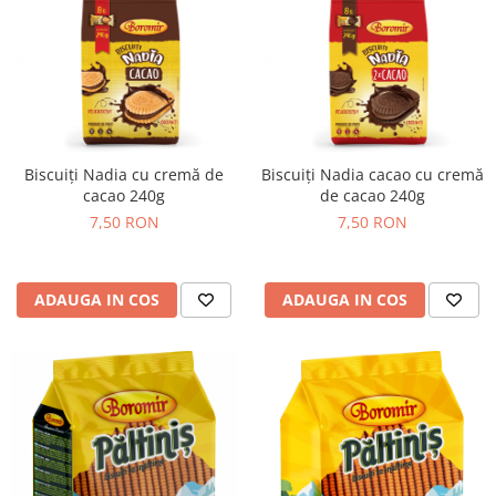
Turta dulce
Turta dulce cu nuci
Turta dulce de Sibiu
Turta dulce cu miere
Croissant
Croissant Duofino
Biscuiți Nadia cu cremă de
Biscuiți Nadia cacao cu cremă
Croissant cu maia
cacao 240g
de cacao 240g
Cornulete
7,50 RON
7,50 RON
Boromele
Cornulete fragede
ADAUGA IN COS
ADAUGA IN COS
Pasca
Pasca Fresh
Cereale
Paine
Paine ambalata
Chifle