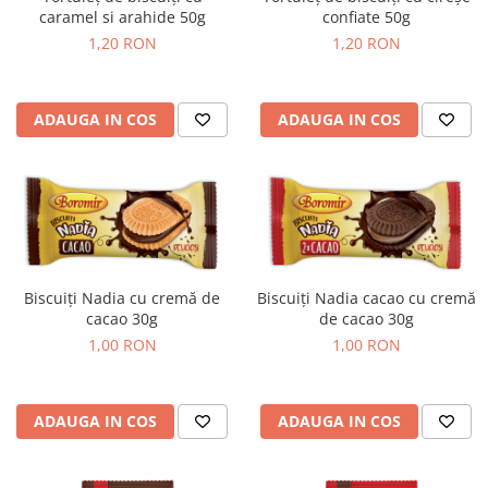
caramel si arahide 50g
confiate 50g
Chec Glasat
1,20 RON
1,20 RON
Checurile Royal
Prajituri
Prajituri Fabrica de Amandine
ADAUGA IN COS
ADAUGA IN COS
Prajituri nuci
Rulade
Prajitura ingerilor
Prajituri Red Collection
Prajituri cu fructe
Prajituri cafea
Biscuiți Nadia cu cremă de
Biscuiți Nadia cacao cu cremă
Prajituri de Craciun
cacao 30g
de cacao 30g
Torturi ambalate
1,00 RON
1,00 RON
Chec mini
Torti
ADAUGA IN COS
ADAUGA IN COS
Foietaje
Biscuiti