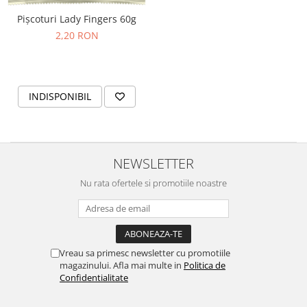
Horeca
Pișcoturi Lady Fingers 60g
Faina Profesionala
2,20 RON
Fursecuri vrac
Congelate brutarie
Cadouri
INDISPONIBIL
Pachete Cadou
Cozonac Wine Collection
Vinuri Casa Isarescu
Accesorii Boromir
NEWSLETTER
Dulciurile Feleacul
Nu rata ofertele si promotiile noastre
Glucoza
Halva
Nuga
Rahat
Vreau sa primesc newsletter cu promotiile
magazinului. Afla mai multe in
Politica de
Confidentialitate