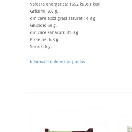
Turta dulce
Valoare energetică: 1652 kJ/391 kcal,
Turta dulce cu nuci
Grăsimi: 9,8 g,
Turta dulce de Sibiu
din care acizi grași saturați: 4,8 g,
Glucide: 69 g,
Turta dulce cu miere
din care zaharuri: 31,0 g,
Croissant
Proteine: 6,8 g,
Croissant Duofino
Sare: 0,6 g.
Croissant cu maia
Cornulete
Informatii conformitate produs
Boromele
Cornulete fragede
Pasca
Pasca Fresh
Cereale
Paine
Paine ambalata
Chifle