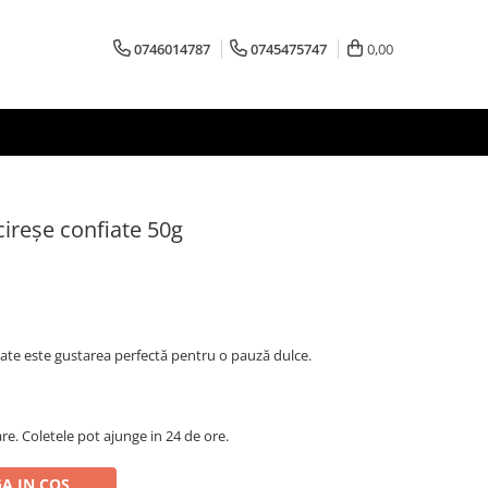
0746014787
0745475747
0,00
 cireșe confiate 50g
fiate este gustarea perfectă pentru o pauză dulce.
are. Coletele pot ajunge in 24 de ore.
A IN COS