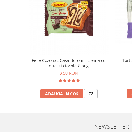
Colaci festivi
Snack-uri sărate
Covrigi cu ulei de masline
Covrigi de Buzau
Grisine
Crochete
Produse de gătit
Faina
Tortu
Felie Cozonac Casa Boromir cremă cu
nuci și ciocolată 80g
Arpacas si pesmet
3,50 RON
Malai
Produse congelate
ADAUGA IN COS
Panificatie congelata
Patiserie congelata
Pizza congelata
Baton Cookie congelat
Cheesecake congelat
NEWSLETTER