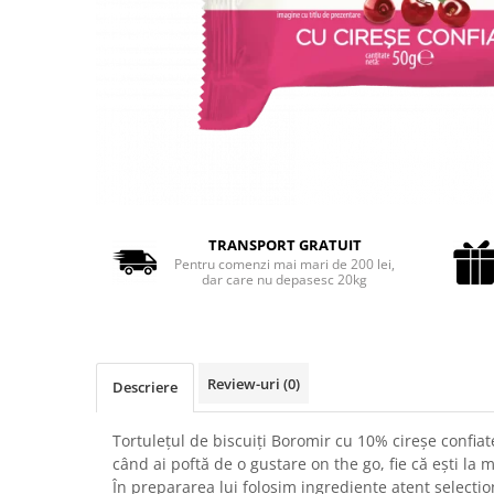
Cozo-Bun
Cozonac Cadou
Cozonac cu Unt
Cozonac Royal
Cozonac Mos Craciun
Cozonac Duofino
Cozonac Imperial
Cofetarie
TRANSPORT GRATUIT
Ciocolata
Pentru comenzi mai mari de 200 lei,
Salam de biscuiti
dar care nu depasesc 20kg
Fursecuri
Creme tartinabile
Prajituri artizanale
Review-uri
(0)
Descriere
Fursecuri cu unt
Chec
Tortulețul de biscuiți Boromir cu 10% cireșe confia
Chec cu iaurt
când ai poftă de o gustare on the go, fie că ești la
Chec Ciocco
În prepararea lui folosim ingrediente atent selecțio