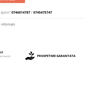
 ajutor?
0746014787
/
0745475747
informatii
LI
PROSPETIME GARANTATA
fermenti