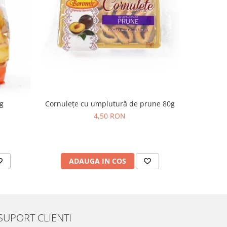
g
Cornulețe cu umplutură de prune 80g
Nuga 
4,50 RON
ADAUGA IN COS
AD
SUPORT CLIENTI