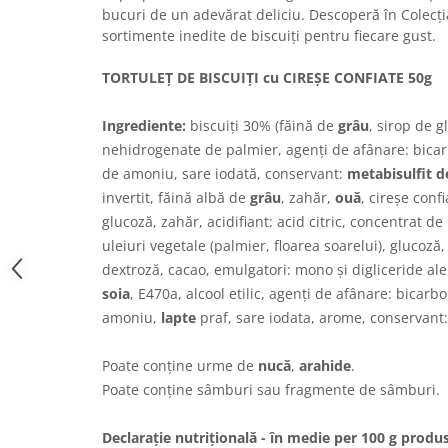
bucuri de un adevărat deliciu. Descoperă în Colecț
Chec Glasat
sortimente inedite de biscuiți pentru fiecare gust.
Checurile Royal
Prajituri
TORTULEȚ DE BISCUIȚI cu CIREȘE CONFIATE 50g
Prajituri Fabrica de Amandine
Prajituri nuci
Ingrediente:
biscuiți 30% (făină de
grâu
, sirop de g
nehidrogenate de palmier, agenți de afânare: bica
Rulade
de amoniu, sare iodată, conservant:
metabisulfit d
Prajitura ingerilor
invertit, făină albă de
grâu
, zahăr,
ouă
, cireșe conf
Prajituri Red Collection
glucoză, zahăr, acidifiant: acid citric, concentrat d
Prajituri cu fructe
uleiuri vegetale (palmier, floarea soarelui), gluco
Prajituri cafea
dextroză, cacao, emulgatori: mono și digliceride ale a
Prajituri de Craciun
soia
, E470a, alcool etilic, agenți de afânare: bicar
Torturi ambalate
amoniu,
lapte
praf, sare iodata, arome, conservant:
Chec mini
Torti
Poate conține urme de
nucă
,
arahide
.
Poate conține sâmburi sau fragmente de sâmburi.
Foietaje
Biscuiti
Declarație nutrițională - în medie per 100 g produs