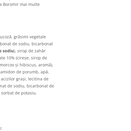
ia Boromir mai multe
lucoză, grăsimi vegetale
rbonat de sodiu, bicarbonat
e sodiu
), sirop de zahăr
iate 10% (cireșe, sirop de
e morcov și hibiscus, aromă),
ză, amidon de porumb, apă,
cizilor grași, lecitina de
bonat de sodiu, bicarbonat de
 sorbat de potasiu.
: