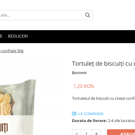
E
REDUCERI
e confiate 50g
Tortuleț de biscuiți cu
Boromir
1,20 RON
Tortulețul de biscuiți cu cireșe con
LA COMANDA
Durata de livrare:
2-4 zile lucrato
ADAUG