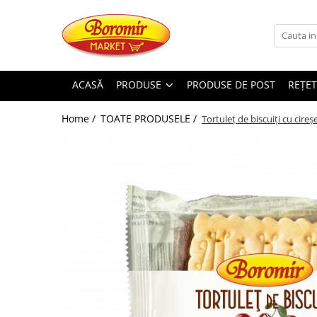
PRODUSE
Noutati
ACASĂ
PRODUSE
PRODUSE DE POST
REȚET
Produse de post
Home /
TOATE PRODUSELE /
Tortuleț de biscuiți cu cireș
Cozonac
Cozonac Cremos
Cozonac Insiropat
Cozonac Exotic
Cozonac Creme
Cozonac Traditional
Cozonac Casa Boromir
Cozonac Pricomigdala
Cozonac Magnum
Cozonac Vegan (de post)
Cozonac Collection