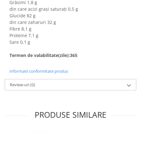
Colaci festivi
Grăsimi 1,8 g
Snack-uri sărate
din care acizi grași saturați 0,5 g
Glucide 82 g
Covrigi cu ulei de masline
din care zaharuri 32 g
Covrigi de Buzau
Fibre 8,1 g
Grisine
Proteine 7,1 g
Sare 0,1 g
Crochete
Produse de gătit
Termen de valabilitate(zile):365
Faina
Arpacas si pesmet
Informatii conformitate produs
Malai
Review-uri
(0)
Produse congelate
Panificatie congelata
Patiserie congelata
PRODUSE SIMILARE
Pizza congelata
Baton Cookie congelat
Cheesecake congelat