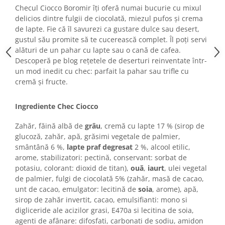
Turta dulce
Checul Ciocco Boromir îți oferă numai bucurie cu mixul
Turta dulce cu nuci
delicios dintre fulgii de ciocolată, miezul pufos și crema
de lapte. Fie că îl savurezi ca gustare dulce sau desert,
Turta dulce de Sibiu
gustul său promite să te cucerească complet. Îl poți servi
Turta dulce cu miere
alături de un pahar cu lapte sau o cană de cafea.
Croissant
Descoperă pe blog rețetele de deserturi reinventate într-
un mod inedit cu chec: parfait la pahar sau trifle cu
Croissant Duofino
cremă și fructe.
Croissant cu maia
Cornulete
Ingrediente Chec Ciocco
Boromele
Zahăr, făină albă de
grâu
, cremă cu lapte 17 % (sirop de
Cornulete fragede
glucoză, zahăr, apă, grăsimi vegetale de palmier,
Pasca
smântână 6 %,
lapte praf degresat
2 %, alcool etilic,
Pasca Fresh
arome, stabilizatori: pectină, conservant: sorbat de
potasiu, colorant: dioxid de titan),
ouă
,
iaurt
, ulei vegetal
Cereale
de palmier, fulgi de ciocolată 5% (zahăr, masă de cacao,
Paine
unt de cacao, emulgator: lecitină de
soia
, arome), apă,
sirop de zahăr invertit, cacao, emulsifianti: mono si
Paine ambalata
digliceride ale acizilor grasi, E470a si lecitina de soia,
Chifle
agenti de afânare: difosfati, carbonati de sodiu, amidon