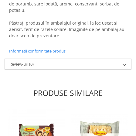
Colaci festivi
de porumb, sare iodată, arome, conservant: sorbat de
Snack-uri sărate
potasiu.
Covrigi cu ulei de masline
Păstrați produsul în ambalajul original, la loc uscat și
Covrigi de Buzau
aerisit, ferit de razele solare. Imaginile de pe ambalaj au
Grisine
doar scop de prezentare.
Crochete
Produse de gătit
Informatii conformitate produs
Faina
Review-uri
(0)
Arpacas si pesmet
Malai
Produse congelate
PRODUSE SIMILARE
Panificatie congelata
Patiserie congelata
Pizza congelata
Baton Cookie congelat
Cheesecake congelat