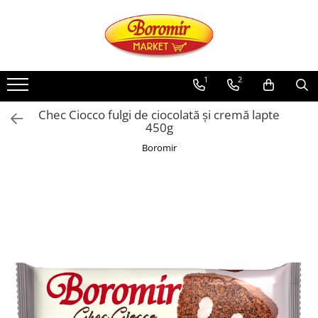
PRODUSE
Noutati
1
2
Produse de post
Chec Ciocco fulgi de ciocolată și cremă lapte
Cozonac
450g
Cozonac Cremos
Boromir
Cozonac Insiropat
Cozonac Exotic
Cozonac Creme
Cozonac Traditional
Cozonac Casa Boromir
Cozonac Pricomigdala
Cozonac Magnum
Cozonac Vegan (de post)
Cozonac Collection