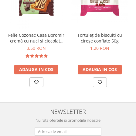
Horeca
Faina Profesionala
Fursecuri vrac
Congelate brutarie
Cadouri
Felie Cozonac Casa Boromir
Tortuleț de biscuiți cu
cremă cu nuci și ciocolată
cireșe confiate 50g
Pachete Cadou
80g
3,50 RON
1,20 RON
Cozonac Wine Collection
Vinuri Casa Isarescu
Accesorii Boromir
ADAUGA IN COS
ADAUGA IN COS
Dulciurile Feleacul
Glucoza
Halva
Nuga
Rahat
NEWSLETTER
Nu rata ofertele si promotiile noastre