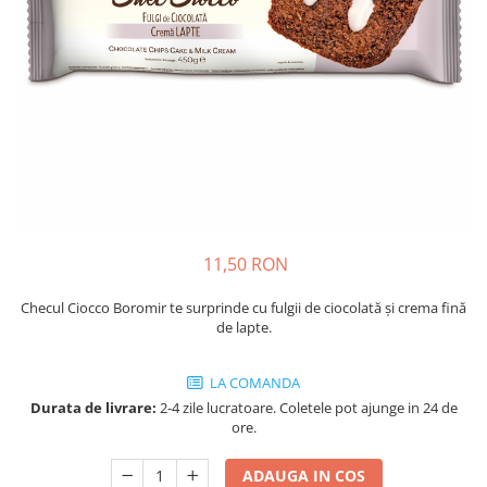
Cozo-Bun
Cozonac Cadou
Cozonac cu Unt
Cozonac Royal
Cozonac Mos Craciun
Cozonac Duofino
Cozonac Imperial
Cofetarie
Ciocolata
11,50 RON
Salam de biscuiti
Fursecuri
Checul Ciocco Boromir te surprinde cu fulgii de ciocolată și crema fină
de lapte.
Creme tartinabile
Prajituri artizanale
LA COMANDA
Fursecuri cu unt
Durata de livrare:
2-4 zile lucratoare. Coletele pot ajunge in 24 de
Chec
ore.
Chec cu iaurt
ADAUGA IN COS
Chec Ciocco