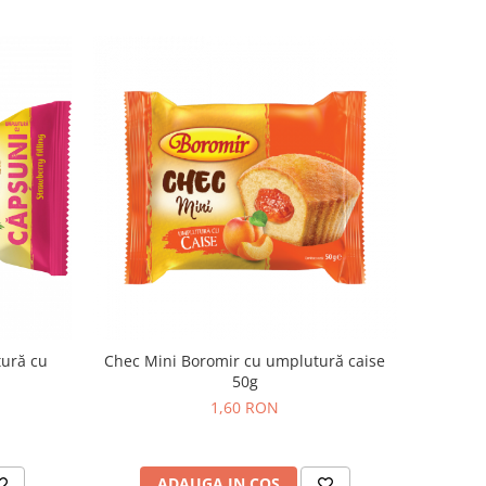
tură cu
Chec Mini Boromir cu umplutură caise
50g
1,60 RON
ADAUGA IN COS