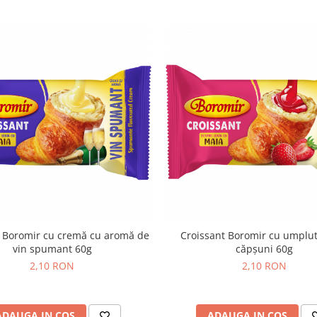
t Boromir cu cremă cu aromă de
Croissant Boromir cu umplu
vin spumant 60g
căpșuni 60g
2,10 RON
2,10 RON
ADAUGA IN COS
ADAUGA IN COS