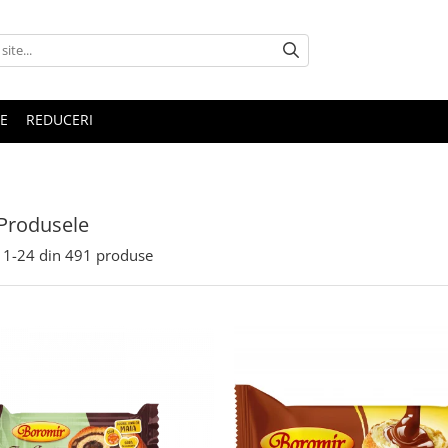
E
REDUCERI
Produsele
1-
24
din
491
produse