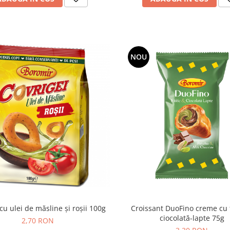
NOU
cu ulei de măsline și roșii 100g
Croissant DuoFino creme cu fi
ciocolată-lapte 75g
2,70 RON