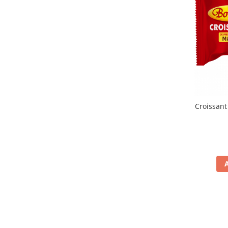
Chec Glasat
Checurile Royal
Prajituri
Prajituri Fabrica de Amandine
Prajituri nuci
Rulade
Prajitura ingerilor
Prajituri Red Collection
Croissant
Prajituri cu fructe
Prajituri cafea
Prajituri de Craciun
Torturi ambalate
Chec mini
Torti
Foietaje
Biscuiti