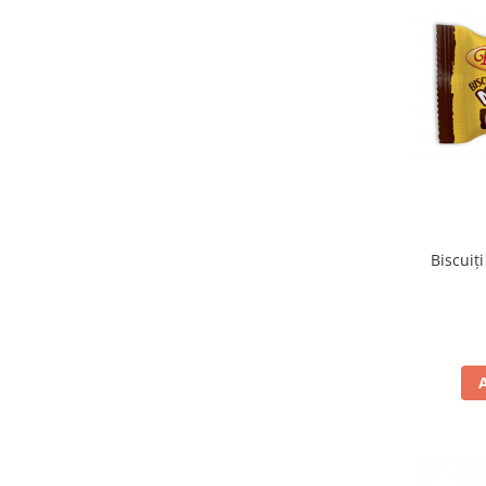
Turta dulce
Turta dulce cu nuci
Turta dulce de Sibiu
Turta dulce cu miere
Croissant
Croissant Duofino
Croissant cu maia
Cornulete
Boromele
Biscuiț
Cornulete fragede
Pasca
Pasca Fresh
Cereale
Paine
Paine ambalata
Chifle