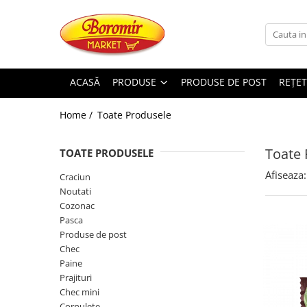
PRODUSE
Noutati
ACASĂ
PRODUSE
PRODUSE DE POST
REȚET
Produse de post
Home /
Toate Produsele
Cozonac
Cozonac Cremos
Toate 
TOATE PRODUSELE
Cozonac Insiropat
Cozonac Exotic
Afiseaza:
Craciun
Cozonac Creme
Noutati
Cozonac
Cozonac Traditional
Pasca
Cozonac Casa Boromir
Produse de post
Cozonac Pricomigdala
Chec
Cozonac Magnum
Paine
Prajituri
Cozonac Vegan (de post)
Chec mini
Cozonac Collection
Cornulete