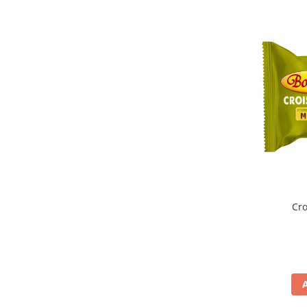
Horeca
Faina Profesionala
Fursecuri vrac
Congelate brutarie
Cadouri
Pachete Cadou
Cozonac Wine Collection
Vinuri Casa Isarescu
Accesorii Boromir
Dulciurile Feleacul
Glucoza
Cro
Halva
Nuga
Rahat