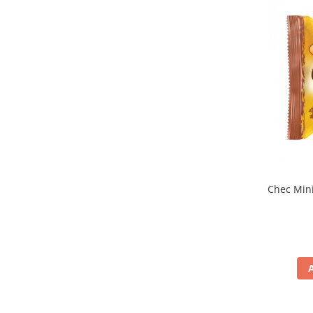
Colaci festivi
Snack-uri sărate
Covrigi cu ulei de masline
Covrigi de Buzau
Grisine
Crochete
Produse de gătit
Faina
Arpacas si pesmet
Malai
Chec Mini
Produse congelate
Panificatie congelata
Patiserie congelata
Pizza congelata
Baton Cookie congelat
Cheesecake congelat