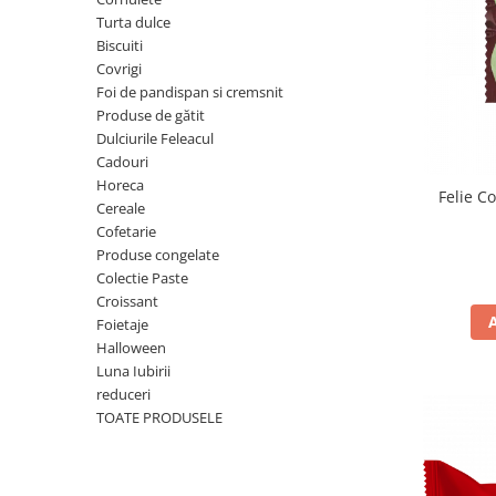
Cozo-Bun
Turta dulce
Cozonac Cadou
Biscuiti
Covrigi
Cozonac cu Unt
Foi de pandispan si cremsnit
Cozonac Royal
Produse de gătit
Cozonac Mos Craciun
Dulciurile Feleacul
Cozonac Duofino
Cadouri
Horeca
Cozonac Imperial
Felie C
Cereale
Cofetarie
Cofetarie
Ciocolata
Produse congelate
Salam de biscuiti
Colectie Paste
Croissant
Fursecuri
Foietaje
Creme tartinabile
Halloween
Prajituri artizanale
Luna Iubirii
Fursecuri cu unt
reduceri
TOATE PRODUSELE
Chec
Chec cu iaurt
Chec Ciocco