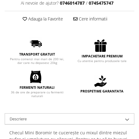
Ai nevoie de ajutor?
0746014787
/
0745475747
Chec Glasat
Checurile Royal
Adauga la Favorite
Cere informatii
Prajituri
Prajituri Fabrica de Amandine
Prajituri nuci
Rulade
TRANSPORT GRATUIT
Prajitura ingerilor
IMPACHETARE PREMIUM
Pentru comenzi mai mari de 200 lei,
Cu atentie pentru produsele tale
Prajituri Red Collection
dar care nu depasesc 20kg
Prajituri cu fructe
Prajituri cafea
Prajituri de Craciun
FERMENTI NATURALI
PROSPETIME GARANTATA
36 de ore de preparare cu fermenti
Torturi ambalate
naturali
Chec mini
Torti
Descriere
Foietaje
Biscuiti
Checul Mini Boromir te cucerește cu mixul dintre miezul