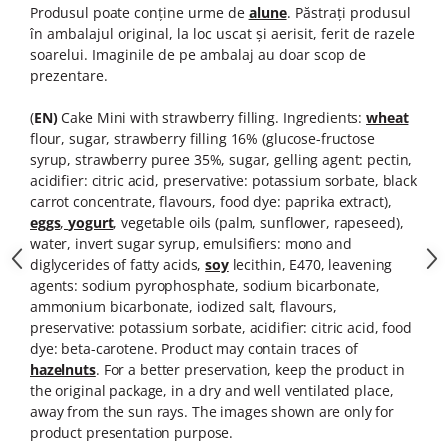
Colaci festivi
Produsul poate con
ț
ine
urme de
alune
. Păstraţi produsul
Snack-uri sărate
în ambalajul original, la loc uscat şi aerisit, ferit de razele
soarelui. Imaginile de pe ambalaj au doar scop de
Covrigi cu ulei de masline
prezentare.
Covrigi de Buzau
Grisine
(
EN)
Cake Mini with strawberry filling. Ingredients:
wheat
Crochete
flour, sugar, strawberry filling 16% (glucose-fructose
syrup, strawberry puree 35%, sugar, gelling agent: pectin,
Produse de gătit
acidifier: citric acid, preservative: potassium sorbate,
black
Faina
carrot concentrate, flavours, food dye: paprika extract),
eggs
,
yogurt
, vegetable oils (palm, sunflower, rapeseed),
Arpacas si pesmet
water, invert sugar syrup, emulsifiers: mono and
Malai
diglycerides of fatty acids,
soy
lecithin, E470, leavening
agents: sodium pyrophosphate, sodium bicarbonate,
Produse congelate
ammonium bicarbonate, iodized salt, flavours,
Panificatie congelata
preservative: potassium sorbate, acidifier: citric acid, food
Patiserie congelata
dye: beta-carotene. Product may contain traces of
hazelnuts
.
For a
better preservation, keep the product in
Pizza congelata
the original package, in a dry and well ventilated place,
Baton Cookie congelat
away from the sun rays.
The images shown are only for
Cheesecake congelat
product presentation purpose.