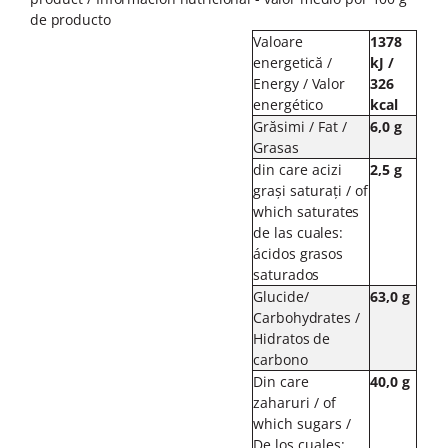
de producto
Valoare
1378
energetică
/
kJ /
Energy
/
Valor
326
energético
kcal
Grăsimi / Fat /
6,0
g
Grasas
din care acizi
2,5
g
graşi saturaţi / of
which
saturates
de
las
cuales:
ácidos
grasos
saturados
Glucide/
63,0
g
Carbohydrates
/
Hidratos
de
carbono
Din care
40,0
g
zaharuri / of
which sugars
/
De los cuales: