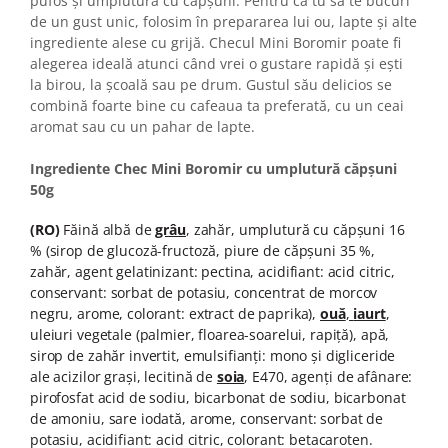
pufos și umplutura cu căpșuni. Pentru ca tu să te bucuri
Turta dulce
de un gust unic, folosim în prepararea lui ou, lapte și alte
Turta dulce cu nuci
ingrediente alese cu grijă. Checul Mini Boromir poate fi
Turta dulce de Sibiu
alegerea ideală atunci când vrei o gustare rapidă și ești
la birou, la școală sau pe drum. Gustul său delicios se
Turta dulce cu miere
combină foarte bine cu cafeaua ta preferată, cu un ceai
Croissant
aromat sau cu un pahar de lapte.
Croissant Duofino
Ingrediente Chec Mini Boromir cu umplutură căpșuni
Croissant cu maia
50g
Cornulete
Boromele
(RO)
Făină albă de
grâu
, zahăr, umplutură cu căpșuni 16
% (sirop de glucoză-fructoză, piure de căpșuni 35 %,
Cornulete fragede
zahăr, agent gelatinizant: pectina, acidifiant: acid citric,
Pasca
conservant:
sorbat de potasiu, concentrat de morcov
Pasca Fresh
negru, arome, colorant: extract de paprika),
ouă
,
iaurt
,
uleiuri vegetale (palmier, floarea-soarelui, rapiță), apă,
Cereale
sirop de zahăr invertit, emulsifianți: mono și digliceride
Paine
ale acizilor grași,
lecitină de
soia
, E470, agen
ț
i de afânare:
pirofosfat acid de sodiu, bicarbonat de sodiu, bicarbonat
Paine ambalata
de amoniu, sare iodată, arome, conservant: sorbat de
Chifle
potasiu, acidifiant: acid citric, colorant: betacaroten.