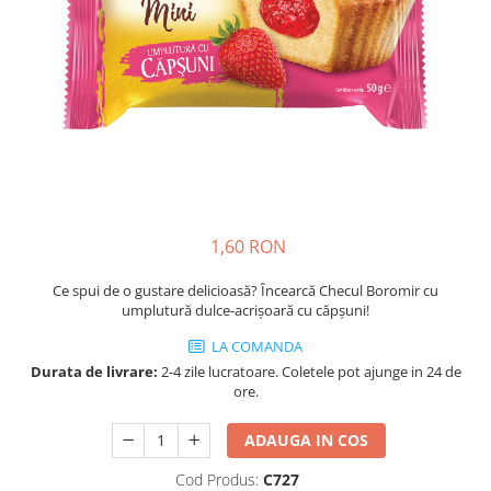
Cozo-Bun
Cozonac Cadou
Cozonac cu Unt
Cozonac Royal
Cozonac Mos Craciun
Cozonac Duofino
Cozonac Imperial
Cofetarie
1,60 RON
Ciocolata
Salam de biscuiti
Ce spui de o gustare delicioasă? Încearcă Checul Boromir cu
Fursecuri
umplutură dulce-acrișoară cu căpșuni!
Creme tartinabile
LA COMANDA
Prajituri artizanale
Durata de livrare:
2-4 zile lucratoare. Coletele pot ajunge in 24 de
Fursecuri cu unt
ore.
Chec
ADAUGA IN COS
Chec cu iaurt
Cod Produs:
C727
Chec Ciocco