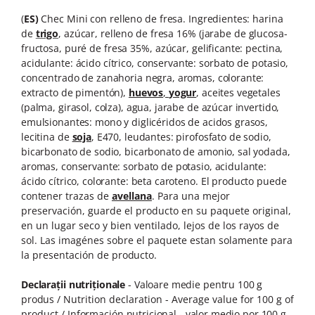
Horeca
(
ES)
Chec
Mini
con
relleno
de
fresa.
Ingredientes:
harina
Faina Profesionala
de
trigo
,
azúcar,
relleno
de
fresa
16%
(jarabe
de
glucosa-
Fursecuri vrac
fructosa,
puré
de
fresa
35%,
azúcar,
gelificante:
pectina,
Congelate brutarie
acidulante:
ácido
cítrico,
conservante:
sorbato
de
potasio,
Cadouri
concentrado de zanahoria negra, aromas, colorante:
extracto de pimentón),
huevos
,
yogur
, aceites vegetales
Pachete Cadou
(palma, girasol, colza), agua, jarabe de azúcar invertido,
Cozonac Wine Collection
emulsionantes: mono y diglicéridos de acidos grasos,
Vinuri Casa Isarescu
lecitina
de
soja
, E470, leudantes: pirofosfato de sodio,
bicarbonato de sodio, bicarbonato de amonio, sal yodada,
Accesorii Boromir
aromas, conservante: sorbato de potasio, acidulante:
Dulciurile Feleacul
ácido cítrico, colorante: beta caroteno.
El producto puede
Glucoza
contener
trazas de
avellana
. Para una mejor
preservación, guarde el producto en su paquete original,
Halva
en un lugar seco y bien ventilado, lejos de los rayos de
Nuga
sol. Las imagénes sobre el paquete estan solamente para
Rahat
la presentación de
producto.
Declara
ț
ii nutri
ț
ionale
- Valoare medie pentru 100 g
produs /
Nutrition declaration - Average value for 100 g of
product /
Información
nutricional - valor medio por 100 g