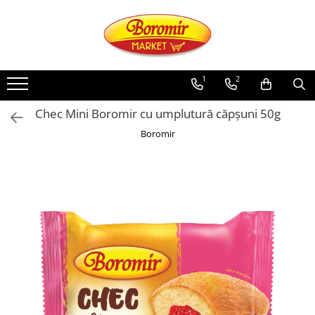
PRODUSE
Noutati
1
2
Produse de post
Chec Mini Boromir cu umplutură căpșuni 50g
Cozonac
Boromir
Cozonac Cremos
Cozonac Insiropat
Cozonac Exotic
Cozonac Creme
Cozonac Traditional
Cozonac Casa Boromir
Cozonac Pricomigdala
Cozonac Magnum
Cozonac Vegan (de post)
Cozonac Collection