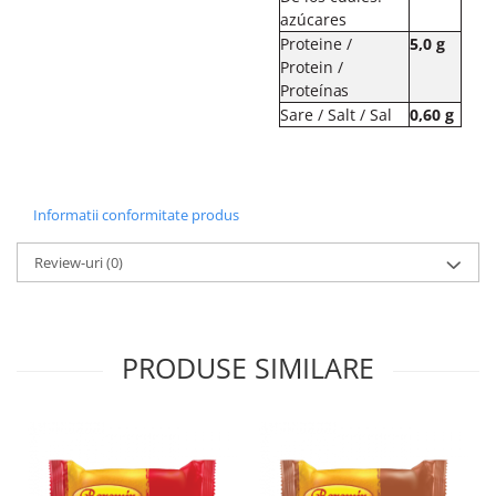
azúcares
Proteine /
5,0
g
Protein /
Proteínas
Sare / Salt /
Sal
0,60
g
Informatii conformitate produs
Review-uri
(0)
PRODUSE SIMILARE