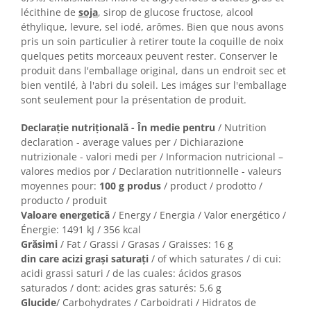
lécithine de
soja
, sirop de glucose fructose, alcool
éthylique, levure, sel iodé, arômes. Bien que nous avons
pris un soin particulier à retirer toute la coquille de noix
quelques petits morceaux peuvent rester. Conserver le
produit dans l'emballage original, dans un endroit sec et
bien ventilé, à l'abri du soleil. Les imáges sur l'emballage
sont seulement pour la présentation de produit.
Declarație nutrițională - În medie pentru
/ Nutrition
declaration - average values per / Dichiarazione
nutrizionale - valori medi per / Informacion nutricional –
valores medios por / Declaration nutritionnelle - valeurs
moyennes pour:
100 g produs
/ product / prodotto /
producto / produit
Valoare energetică
/ Energy / Energia / Valor energético /
Énergie: 1491 kJ / 356 kcal
Grăsimi
/ Fat / Grassi / Grasas / Graisses: 16 g
din care acizi graşi saturaţi
/ of which saturates / di cui:
acidi grassi saturi / de las cuales: ácidos grasos
saturados / dont: acides gras saturés: 5,6 g
Glucide
/ Carbohydrates / Carboidrati / Hidratos de