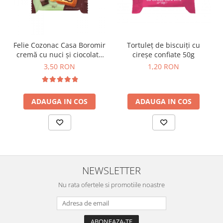
Felie Cozonac Casa Boromir
Tortuleț de biscuiți cu
cremă cu nuci și ciocolată
cireșe confiate 50g
80g
3,50 RON
1,20 RON
ADAUGA IN COS
ADAUGA IN COS
NEWSLETTER
Nu rata ofertele si promotiile noastre