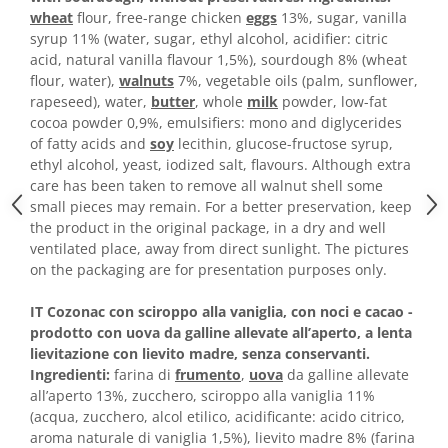
Horeca
wheat
flour, free-range chicken
eggs
13%, sugar, vanilla
Faina Profesionala
syrup 11% (water, sugar, ethyl alcohol, acidifier: citric
Fursecuri vrac
acid, natural vanilla flavour 1,5%), sourdough 8% (wheat
flour, water),
walnuts
7%, vegetable oils (palm, sunflower,
Congelate brutarie
rapeseed), water,
butter
, whole
milk
powder, low-fat
Cadouri
cocoa powder 0,9%, emulsifiers: mono and diglycerides
Pachete Cadou
of fatty acids and
soy
lecithin, glucose-fructose syrup,
ethyl alcohol, yeast, iodized salt, flavours. Although extra
Cozonac Wine Collection
care has been taken to remove all walnut shell some
Vinuri Casa Isarescu
small pieces may remain. For a better preservation, keep
Accesorii Boromir
the product in the original package, in a dry and well
Dulciurile Feleacul
ventilated place, away from direct sunlight. The pictures
on the packaging are for presentation purposes only.
Glucoza
Halva
IT Cozonac con sciroppo alla vaniglia, con noci e cacao -
Nuga
prodotto con uova da galline allevate all’aperto, a lenta
Rahat
lievitazione con lievito madre, senza conservanti.
Ingredienti:
farina di
frumento
,
uova
da galline allevate
all’aperto 13%, zucchero, sciroppo alla vaniglia 11%
(acqua, zucchero, alcol etilico, acidificante: acido citrico,
aroma naturale di vaniglia 1,5%), lievito madre 8% (farina