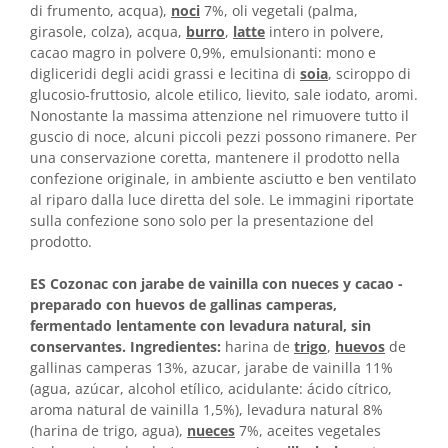
di frumento, acqua),
noci
7%, oli vegetali (palma,
girasole, colza), acqua,
burro
,
latte
intero in polvere,
cacao magro in polvere 0,9%, emulsionanti: mono e
digliceridi degli acidi grassi e lecitina di
soia
, sciroppo di
glucosio-fruttosio, alcole etilico, lievito, sale iodato, aromi.
Nonostante la massima attenzione nel rimuovere tutto il
guscio di noce, alcuni piccoli pezzi possono rimanere. Per
una conservazione coretta, mantenere il prodotto nella
confezione originale, in ambiente asciutto e ben ventilato
al riparo dalla luce diretta del sole. Le immagini riportate
sulla confezione sono solo per la presentazione del
prodotto.
ES Cozonac con jarabe de vainilla con nueces y cacao -
preparado con huevos de gallinas camperas,
fermentado lentamente con levadura natural, sin
conservantes. Ingredientes:
harina de
trigo
,
huevos
de
gallinas camperas 13%, azucar, jarabe de vainilla 11%
(agua, azúcar, alcohol etílico, acidulante: ácido cítrico,
aroma natural de vainilla 1,5%), levadura natural 8%
(harina de trigo, agua),
nueces
7%, aceites vegetales