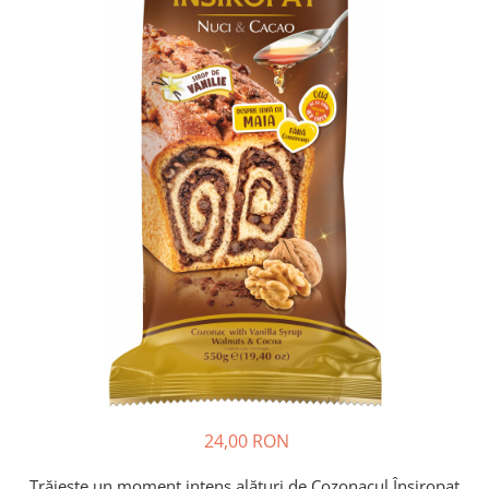
Cozo-Bun
Cozonac Cadou
Cozonac cu Unt
Cozonac Royal
Cozonac Mos Craciun
Cozonac Duofino
Cozonac Imperial
Cofetarie
Ciocolata
Salam de biscuiti
Fursecuri
Creme tartinabile
Prajituri artizanale
Fursecuri cu unt
Chec
24,00 RON
Chec cu iaurt
Chec Ciocco
Trăiește un moment intens alături de Cozonacul Însiropat