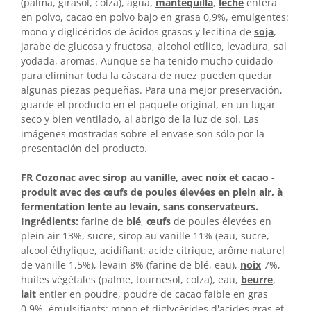
(palma, girasol, colza), agua,
mantequilla
,
leche
entera
en polvo, cacao en polvo bajo en grasa 0,9%, emulgentes:
mono y diglicéridos de ácidos grasos y lecitina de
soja
,
jarabe de glucosa y fructosa, alcohol etílico, levadura, sal
yodada, aromas. Aunque se ha tenido mucho cuidado
para eliminar toda la cáscara de nuez pueden quedar
algunas piezas pequeñas. Para una mejor preservación,
guarde el producto en el paquete original, en un lugar
seco y bien ventilado, al abrigo de la luz de sol. Las
imágenes mostradas sobre el envase son sólo por la
presentación del producto.
FR Cozonac avec sirop au vanille, avec noix et cacao -
produit avec des œufs de poules élevées en plein air, à
fermentation lente au levain, sans conservateurs.
Ingrédients:
farine de
blé
,
œufs
de poules élevées en
plein air 13%, sucre, sirop au vanille 11% (eau, sucre,
alcool éthylique, acidifiant: acide citrique, arôme naturel
de vanille 1,5%), levain 8% (farine de blé, eau),
noix
7%,
huiles végétales (palme, tournesol, colza), eau,
beurre
,
lait
entier en poudre, poudre de cacao faible en gras
0,9%, émulsifiants: mono et diglycérides d'acides gras et