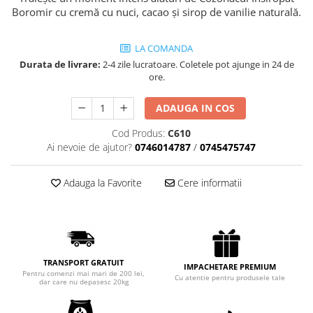
Chec Glasat
Boromir cu cremă cu nuci, cacao și sirop de vanilie naturală.
Checurile Royal
Prajituri
LA COMANDA
Durata de livrare:
2-4 zile lucratoare. Coletele pot ajunge in 24 de
Prajituri Fabrica de Amandine
ore.
Prajituri nuci
Rulade
ADAUGA IN COS
Prajitura ingerilor
Cod Produs:
C610
Prajituri Red Collection
Ai nevoie de ajutor?
0746014787
/
0745475747
Prajituri cu fructe
Prajituri cafea
Adauga la Favorite
Cere informatii
Prajituri de Craciun
Torturi ambalate
Chec mini
Torti
TRANSPORT GRATUIT
IMPACHETARE PREMIUM
Foietaje
Pentru comenzi mai mari de 200 lei,
Cu atentie pentru produsele tale
dar care nu depasesc 20kg
Biscuiti