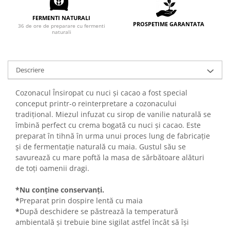
Turta dulce
Turta dulce cu nuci
FERMENTI NATURALI
PROSPETIME GARANTATA
36 de ore de preparare cu fermenti
Turta dulce de Sibiu
naturali
Turta dulce cu miere
Croissant
Descriere
Croissant Duofino
Croissant cu maia
Cozonacul Însiropat cu nuci și cacao a fost special
Cornulete
conceput printr-o reinterpretare a cozonacului
tradițional. Miezul infuzat cu sirop de vanilie naturală se
Boromele
îmbină perfect cu crema bogată cu nuci și cacao. Este
Cornulete fragede
preparat în tihnă în urma unui proces lung de fabricație
Pasca
și de fermentație naturală cu maia. Gustul său se
savurează cu mare poftă la masa de sărbătoare alături
Pasca Fresh
de toți oamenii dragi.
Cereale
Paine
*Nu conține conservanți.
*
Preparat prin dospire lentă cu maia
Paine ambalata
*
După deschidere se păstrează la temperatură
Chifle
ambientală și trebuie bine sigilat astfel încât să își