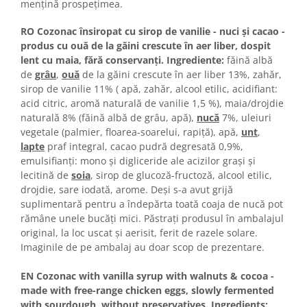
Colaci festivi
mențină prospețimea.
Snack-uri sărate
RO Cozonac însiropat cu sirop de vanilie - nuci și cacao -
Covrigi cu ulei de masline
produs cu ouă de la găini crescute în aer liber, dospit
Covrigi de Buzau
lent cu maia, fără conservanți. Ingrediente:
făină albă
de
grâu
,
ouă
de la găini crescute în aer liber 13%, zahăr,
Grisine
sirop de vanilie 11% ( apă, zahăr, alcool etilic, acidifiant:
Crochete
acid citric, aromă naturală de vanilie 1,5 %), maia/drojdie
Produse de gătit
naturală 8% (făină albă de grâu, apă),
nucă
7%, uleiuri
vegetale (palmier, floarea-soarelui, rapiţă), apă,
unt
,
Faina
lapte
praf integral, cacao pudră degresată 0,9%,
Arpacas si pesmet
emulsifianți: mono și digliceride ale acizilor grași și
lecitină de
soia
, sirop de glucoză-fructoză, alcool etilic,
Malai
drojdie, sare iodată, arome. Deși s-a avut grijă
Produse congelate
suplimentară pentru a îndepărta toată coaja de nucă pot
Panificatie congelata
rămâne unele bucăți mici. Păstraţi produsul în ambalajul
original, la loc uscat şi aerisit, ferit de razele solare.
Patiserie congelata
Imaginile de pe ambalaj au doar scop de prezentare.
Pizza congelata
Baton Cookie congelat
EN Cozonac with vanilla syrup with walnuts & cocoa -
Cheesecake congelat
made with free-range chicken eggs, slowly fermented
with sourdough, without preservatives. Ingredients: