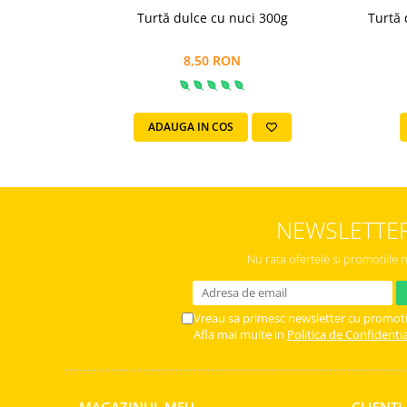
Colaci festivi
Turtă dulce cu nuci 300g
Turtă 
Snack-uri sărate
Covrigi cu ulei de masline
8,50 RON
Covrigi de Buzau
Grisine
Crochete
ADAUGA IN COS
Produse de gătit
Faina
Arpacas si pesmet
NEWSLETTE
Malai
Nu rata ofertele si promotiile 
Produse congelate
Panificatie congelata
Patiserie congelata
Vreau sa primesc newsletter cu promoti
Afla mai multe in
Politica de Confidentia
Pizza congelata
Baton Cookie congelat
Cheesecake congelat
MAGAZINUL MEU
CLIENTI