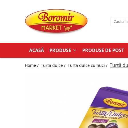
PRODUSE
Noutati
Produse de post
Cozonac
ACASĂ
PRODUSE
PRODUSE DE POST
Cozonac Cremos
Cozonac Insiropat
Turtă du
Home /
Turta dulce /
Turta dulce cu nuci /
Cozonac Exotic
Cozonac Creme
Cozonac Traditional
Cozonac Casa Boromir
Cozonac Pricomigdala
Cozonac Magnum
Cozonac Vegan (de post)
Cozonac Collection