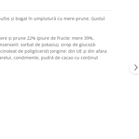
 pufos și bogat în umplutură cu mere-prune. Gustul
ere și prune 22% (piure de fructe: mere 39%,
onservant: sorbat de potasiu), sirop de glucoză-
ricinoleat de poliglicerol) (origine: din UE și din afara
oarelui, condimente, pudră de cacao cu conținut