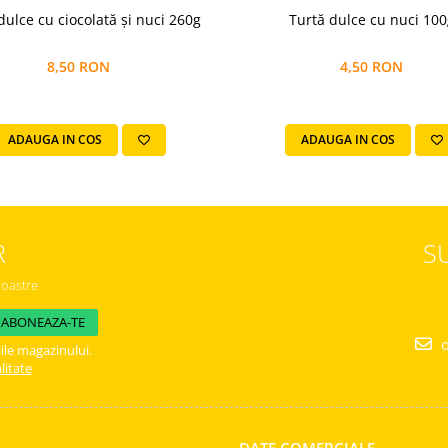
dulce cu ciocolată și nuci 260g
Turtă dulce cu nuci 100
8,50 RON
4,50 RON
ADAUGA IN COS
ADAUGA IN COS
R
S
noastre
o
ile magazinului.
litate
DATE COMERCIALE