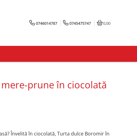
0746014787
0745475747
0,00
 mere-prune în ciocolată
asă? Învelită în ciocolată, Turta dulce Boromir în