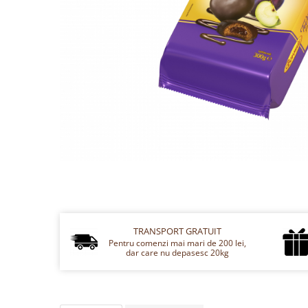
Cozo-Bun
Cozonac Cadou
Cozonac cu Unt
Cozonac Royal
Cozonac Mos Craciun
Cozonac Duofino
Cozonac Imperial
Cofetarie
Ciocolata
Salam de biscuiti
Fursecuri
Creme tartinabile
Prajituri artizanale
TRANSPORT GRATUIT
Pentru comenzi mai mari de 200 lei,
Fursecuri cu unt
dar care nu depasesc 20kg
Chec
Chec cu iaurt
Chec Ciocco