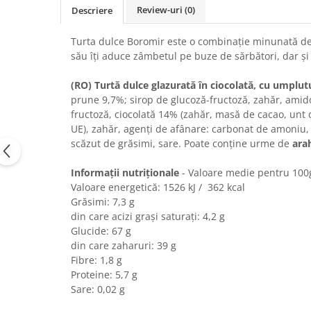
Review-uri
(0)
Descriere
Chec Glasat
Checurile Royal
Turta dulce Boromir este o combinație minunată de t
Prajituri
său îți aduce zâmbetul pe buze de sărbători, dar și
Prajituri Fabrica de Amandine
(RO) Turtă dulce glazurată în ciocolată, cu umplut
Prajituri nuci
prune 9,7%; sirop de glucoză-fructoză, zahăr, amidon
Rulade
fructoză, ciocolată 14% (zahăr, masă de cacao, unt
Prajitura ingerilor
UE), zahăr, agenți de afânare: carbonat de amoniu,
Prajituri Red Collection
scăzut de grăsimi, sare. Poate conține urme de
ara
Prajituri cu fructe
Informații nutriționale
- Valoare medie pentru 100
Prajituri cafea
Valoare energetică: 1526 kJ / 362 kcal
Prajituri de Craciun
Grăsimi: 7,3 g
Torturi ambalate
din care acizi grași saturați: 4,2 g
Glucide: 67 g
Chec mini
din care zaharuri: 39 g
Torti
Fibre: 1,8 g
Foietaje
Proteine: 5,7 g
Sare: 0,02 g
Biscuiti