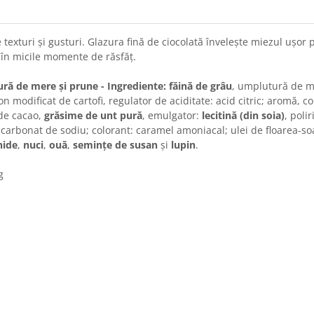
exturi și gusturi. Glazura fină de ciocolată învelește miezul ușor
 în micile momente de răsfăț.
ură de mere și prune - Ingrediente: făină de grâu
, umplutură de m
 modificat de cartofi, regulator de aciditate: acid citric; aromă, c
 de cacao,
grăsime de unt pură
, emulgator:
lecitină (din soia)
, poli
 carbonat de sodiu; colorant: caramel amoniacal; ulei de floarea-s
hide
,
nuci
,
ouă
,
semințe de susan
și
lupin
.
g