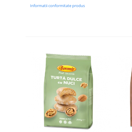
Turta dulce
Informatii conformitate produs
Turta dulce cu nuci
Turta dulce de Sibiu
Turta dulce cu miere
Croissant
Croissant Duofino
Croissant cu maia
Cornulete
Boromele
Cornulete fragede
Pasca
Pasca Fresh
Cereale
Paine
Paine ambalata
Chifle