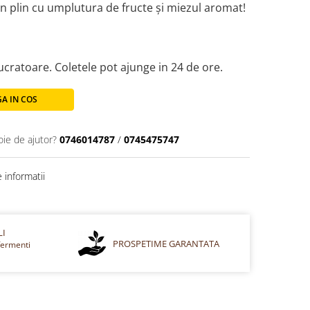
in plin cu umplutura de fructe și miezul aromat!
lucratoare. Coletele pot ajunge in 24 de ore.
A IN COS
oie de ajutor?
0746014787
/
0745475747
 informatii
LI
PROSPETIME GARANTATA
fermenti