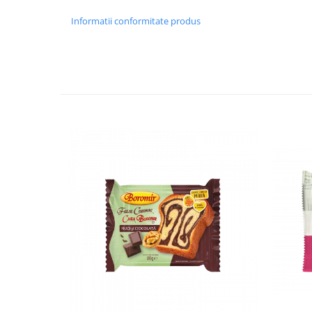
Colaci festivi
Snack-uri sărate
Informatii conformitate produs
Covrigi cu ulei de masline
Covrigi de Buzau
Grisine
Crochete
Produse de gătit
Faina
Arpacas si pesmet
Malai
Produse congelate
Panificatie congelata
Patiserie congelata
Pizza congelata
Baton Cookie congelat
Cheesecake congelat