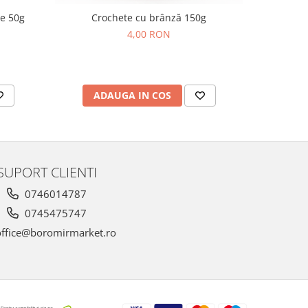
de 50g
Crochete cu brânză 150g
Nuga 
4,00 RON
ADAUGA IN COS
AD
SUPORT CLIENTI
0746014787
0745475747
ffice@boromirmarket.ro