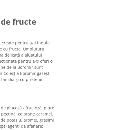
 de fructe
create pentru a-ți îndulci
te cu fructe. Umplutura
 delicată a aluatului
cționate pentru a-ți oferi o
une de la Boromir sunt
 În Colecția Boromir găsești
amilia și cu prietenii.
de glucoză - fructoză, piure
pectină, colorant: caramel,
t de potasiu, arome), grăsimi
pt (agenți de afânare: