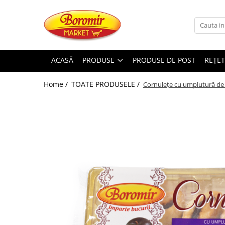
PRODUSE
Noutati
ACASĂ
PRODUSE
PRODUSE DE POST
REȚET
Produse de post
Home /
TOATE PRODUSELE /
Cornulețe cu umplutură de
Cozonac
Cozonac Cremos
Cozonac Insiropat
Cozonac Exotic
Cozonac Creme
Cozonac Traditional
Cozonac Casa Boromir
Cozonac Pricomigdala
Cozonac Magnum
Cozonac Vegan (de post)
Cozonac Collection