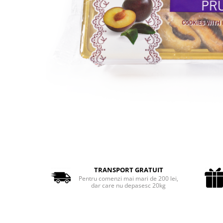
Cozo-Bun
Cozonac Cadou
Cozonac cu Unt
Cozonac Royal
Cozonac Mos Craciun
Cozonac Duofino
Cozonac Imperial
Cofetarie
Ciocolata
Salam de biscuiti
Fursecuri
Creme tartinabile
Prajituri artizanale
TRANSPORT GRATUIT
Fursecuri cu unt
Pentru comenzi mai mari de 200 lei,
dar care nu depasesc 20kg
Chec
Chec cu iaurt
Chec Ciocco