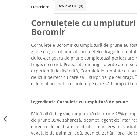
Chec Glasat
Review-uri
(0)
Descriere
Checurile Royal
Cornulețele cu umpluturi
Prajituri
Boromir
Prajituri Fabrica de Amandine
Prajituri nuci
Cornulețele Boromir cu umplutură de prune au fost 
Rulade
zilele cu gustul unic al cornulețelor fragede umplu
Prajitura ingerilor
dulce-acrișoară de prune completează perfect aroma
Prajituri Red Collection
frăgezit cu unt. Preparate din ingrediente atent sele
Prajituri cu fructe
experiență desăvârșită, Cornulețele umplute cu pr
deliciul perfect cu care să îi surprinzi pe cei dragi.
Prajituri cafea
cele mai aromate cornulețe pe care să le împarți cu f
Prajituri de Craciun
Torturi ambalate
Ingrediente Cornulețe cu umplutură de prune
Chec mini
Torti
Făină albă de
grâu
, umplutură de prune 28% (sirop 
Foietaje
de prune 35%, zaharoză, pesmet, agent de întărire: 
corector de aciditate: acid citric, conservant: sorba
Biscuiti
vegetale de palmier, apă, pesmet, zahăr, praf de co