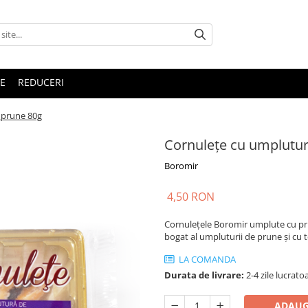
E
REDUCERI
 prune 80g
Cornulețe cu umplutur
Boromir
4,50 RON
Cornulețele Boromir umplute cu pru
bogat al umpluturii de prune și cu 
LA COMANDA
Durata de livrare:
2-4 zile lucrato
ADAUG