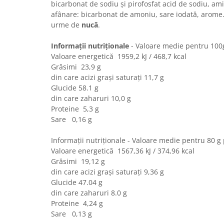
Turta dulce
bicarbonat de sodiu și pirofosfat acid de sodiu, a
afânare: bicarbonat de amoniu, sare iodată, arome
Turta dulce cu nuci
urme de
nucă
.
Turta dulce de Sibiu
Turta dulce cu miere
Informații nutriționale
- Valoare medie pentru 10
Valoare energetică 1959,2 kJ / 468,7 kcal
Croissant
Grăsimi 23,9 g
Croissant Duofino
din care acizi grași saturați 11,7 g
Croissant cu maia
Glucide 58.1 g
Cornulete
din care zaharuri 10,0 g
Proteine 5,3 g
Boromele
Sare 0,16 g
Cornulete fragede
Pasca
Informații nutriționale - Valoare medie pentru 80 
Valoare energetică 1567,36 kJ / 374,96 kcal
Pasca Fresh
Grăsimi 19,12 g
Cereale
din care acizi grași saturați 9,36 g
Glucide 47.04 g
Paine
din care zaharuri 8.0 g
Paine ambalata
Proteine 4,24 g
Chifle
Sare 0,13 g