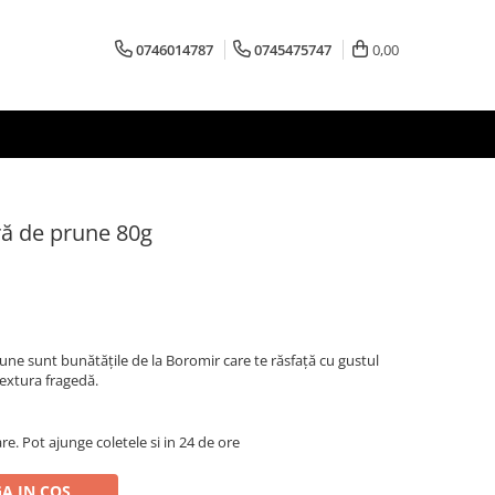
0746014787
0745475747
0,00
ă de prune 80g
ne sunt bunătățile de la Boromir care te răsfață cu gustul
textura fragedă.
are. Pot ajunge coletele si in 24 de ore
A IN COS