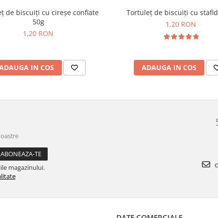
ț de biscuiți cu cireșe confiate
Tortuleț de biscuiți cu stafi
50g
1,20 RON
1,20 RON
ADAUGA IN COS
ADAUGA IN COS
noastre
o
ile magazinului.
litate
DATE COMERCIALE