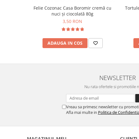
Horeca
Tortule
Felie Cozonac Casa Boromir cremă cu
Faina Profesionala
nuci și ciocolată 80g
Fursecuri vrac
3,50 RON
Congelate brutarie
Cadouri
ADAUGA IN COS
Pachete Cadou
Cozonac Wine Collection
Vinuri Casa Isarescu
Accesorii Boromir
Dulciurile Feleacul
NEWSLETTER
Glucoza
Nu rata ofertele si promotiile 
Halva
Nuga
Vreau sa primesc newsletter cu promoti
Rahat
Afla mai multe in
Politica de Confidentia
MAGAZINUL MEU
CLIENTI