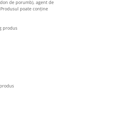
midon de porumb), agent de
.Produsul poate conține
0g produs
g produs