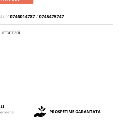
utor?
0746014787
/
0745475747
informatii
LI
PROSPETIME GARANTATA
fermenti