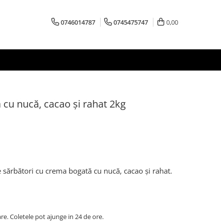
0746014787
0745475747
0,00
cu nucă, cacao și rahat 2kg
e sărbători cu crema bogată cu nucă, cacao și rahat.
are. Coletele pot ajunge in 24 de ore.