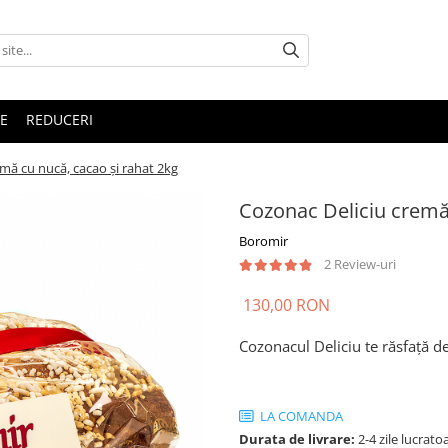
E
REDUCERI
mă cu nucă, cacao și rahat 2kg
Cozonac Deliciu cremă 
Boromir
2 Review-uri
130,00 RON
Cozonacul Deliciu te răsfață d
LA COMANDA
Durata de livrare:
2-4 zile lucrato