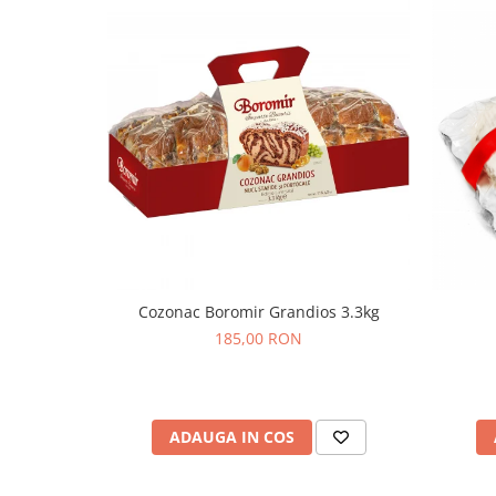
Colaci festivi
Snack-uri sărate
Covrigi cu ulei de masline
Covrigi de Buzau
Grisine
Crochete
Produse de gătit
Faina
Arpacas si pesmet
Malai
Cozonac Boromir Grandios 3.3kg
Produse congelate
185,00 RON
Panificatie congelata
Patiserie congelata
Pizza congelata
ADAUGA IN COS
Baton Cookie congelat
Cheesecake congelat