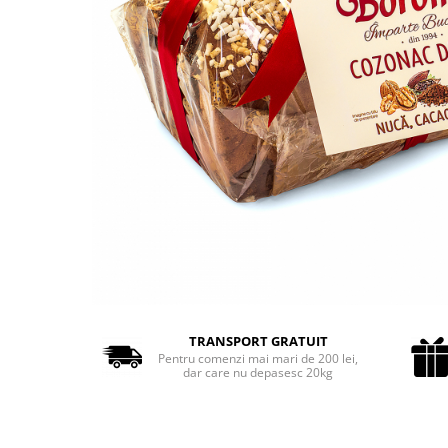
Cozo-Bun
Cozonac Cadou
Cozonac cu Unt
Cozonac Royal
Cozonac Mos Craciun
Cozonac Duofino
Cozonac Imperial
Cofetarie
Ciocolata
Salam de biscuiti
Fursecuri
Creme tartinabile
Prajituri artizanale
TRANSPORT GRATUIT
Fursecuri cu unt
Pentru comenzi mai mari de 200 lei,
dar care nu depasesc 20kg
Chec
Chec cu iaurt
Chec Ciocco