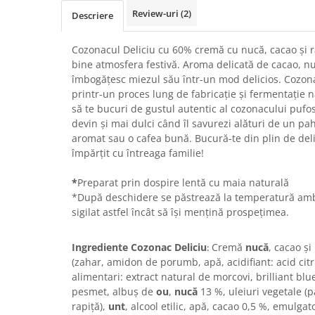
Chec Glasat
Review-uri
(2)
Descriere
Checurile Royal
Prajituri
Cozonacul Deliciu cu 60% cremă cu nucă, cacao și 
bine atmosfera festivă. Aroma delicată de cacao, nu
Prajituri Fabrica de Amandine
îmbogățesc miezul său într-un mod delicios. Cozona
Prajituri nuci
printr-un proces lung de fabricație și fermentație 
Rulade
să te bucuri de gustul autentic al cozonacului pufo
devin și mai dulci când îl savurezi alături de un pa
Prajitura ingerilor
aromat sau o cafea bună. Bucură-te din plin de delic
Prajituri Red Collection
împărțit cu întreaga familie!
Prajituri cu fructe
Prajituri cafea
*
Preparat prin dospire lentă cu maia naturală
*După deschidere se păstrează la temperatură ambi
Prajituri de Craciun
sigilat astfel încât să își mențină prospețimea.
Torturi ambalate
Chec mini
Ingrediente Cozonac Deliciu
Cremă
nucă
, cacao ș
:
Torti
(zahar, amidon de porumb, apă, acidifiant: acid citri
Foietaje
alimentari: extract natural de morcovi, brilliant blu
pesmet, albuș de
ou
,
nucă
13 %, uleiuri vegetale (p
Biscuiti
rapiță),
unt
, alcool etilic, apă, cacao 0,5 %, emulgat