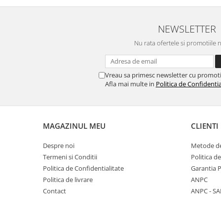
Horeca
Faina Profesionala
NEWSLETTER
Fursecuri vrac
Congelate brutarie
Nu rata ofertele si promotiile 
Cadouri
Pachete Cadou
Vreau sa primesc newsletter cu promoti
Cozonac Wine Collection
Afla mai multe in
Politica de Confidentia
Vinuri Casa Isarescu
Accesorii Boromir
Dulciurile Feleacul
MAGAZINUL MEU
CLIENTI
Glucoza
Despre noi
Metode de
Halva
Termeni si Conditii
Politica d
Nuga
Politica de Confidentialitate
Garantia 
Rahat
Politica de livrare
ANPC
Contact
ANPC - SA