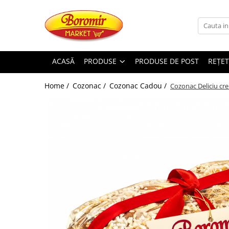
PRODUSE
Noutati
ACASĂ
PRODUSE
PRODUSE DE POST
REȚET
Produse de post
Home /
Cozonac /
Cozonac Cadou /
Cozonac Deliciu cre
Cozonac
Cozonac Cremos
Cozonac Insiropat
Cozonac Exotic
Cozonac Creme
Cozonac Traditional
Cozonac Casa Boromir
Cozonac Pricomigdala
Cozonac Magnum
Cozonac Vegan (de post)
Cozonac Collection