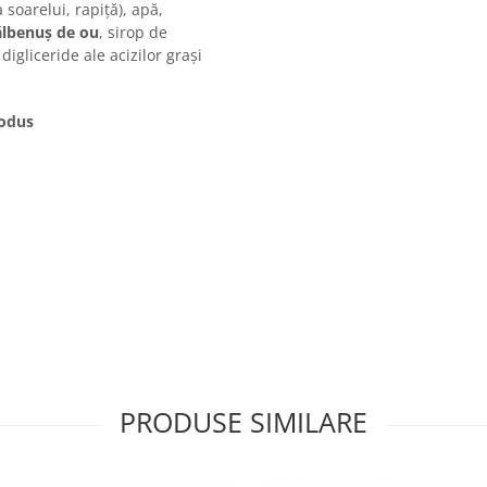
 soarelui, rapiță), apă,
ălbenuș de ou
, sirop de
digliceride ale acizilor grași
rodus
PRODUSE SIMILARE