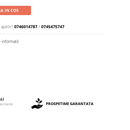
A IN COS
 ajutor?
0746014787
/
0745475747
informatii
LI
PROSPETIME GARANTATA
fermenti