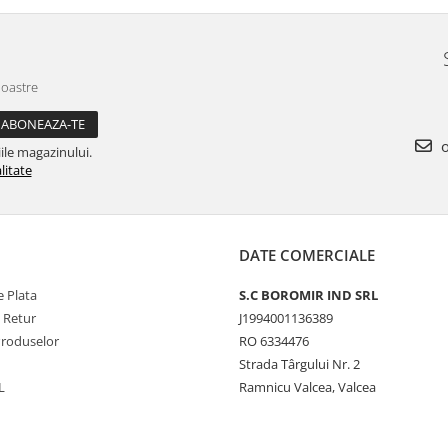
noastre
o
ile magazinului.
litate
DATE COMERCIALE
 Plata
S.C BOROMIR IND SRL
e Retur
J1994001136389
Produselor
RO 6334476
Strada Târgului Nr. 2
L
Ramnicu Valcea, Valcea