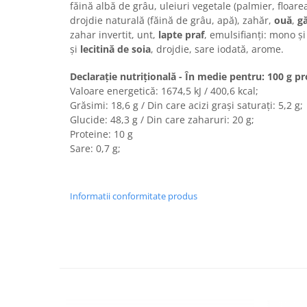
Turta dulce
făină albă de grâu, uleiuri vegetale (palmier, floarea
drojdie naturală (făină de grâu, apă), zahăr,
ouă
,
g
Turta dulce cu nuci
zahar invertit, unt,
lapte praf
, emulsifianți: mono și 
Turta dulce de Sibiu
și
lecitină de soia
, drojdie, sare iodată, arome.
Turta dulce cu miere
Declarație nutrițională - În medie pentru: 100 g p
Croissant
Valoare energetică: 1674,5 kJ / 400,6 kcal;
Croissant Duofino
Grăsimi: 18,6 g / Din care acizi grași saturați: 5,2 g;
Croissant cu maia
Glucide: 48,3 g / Din care zaharuri: 20 g;
Proteine: 10 g
Cornulete
Sare: 0,7 g;
Boromele
Cornulete fragede
Pasca
Informatii conformitate produs
Pasca Fresh
Cereale
Paine
Paine ambalata
Chifle