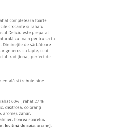
rahat completează foarte
cile crocante și rahatul
cul Deliciu este preparat
naturală cu maia pentru ca tu
s. Diminețile de sărbătoare
har generos cu lapte, ceai
iul tradițional, perfect de
entală și trebuie bine
i rahat 60% [ rahat 27 %
c, dextroză, coloranți
e, arome), zahăr,
almier, floarea soarelui,
or:
lecitină de soia
, arome],