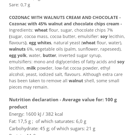
Horeca
Sare: 0,7 g
Faina Profesionala
Fursecuri vrac
COZONAC WITH WALNUTS CREAM AND CHOCOLATE -
Cozonac with 45% walnut and chocolate chips cream -
Congelate brutarie
Ingredients:
wheat
flour, sugar, chocolate chips 7%
Cadouri
(
sugar, cocoa mass, cocoa butter, emulsifier:
soy
lecithin,
Pachete Cadou
flavours
)
,
egg whites
, natural yeast (
wheat
flour, water),
walnuts
6%, vegetable oils (palm, sunflower, rapeseed),
Cozonac Wine Collection
egg yolk
, water,
butter
, inverted sugar syrup,
Vinuri Casa Isarescu
emulsifiers: mono and diglycerides of fatty acids and
soy
Accesorii Boromir
lecithin,
milk
powder, low-fat cocoa powder, ethyl
Dulciurile Feleacul
alcohol, yeast, iodized salt, flavours. Although extra care
has been taken to remove all
walnut
shell, some small
Glucoza
pieces may remain.
Halva
Nuga
Nutrition declaration - Average value for: 100 g
Rahat
product
Energy: 1600 kJ / 382 kcal
Fat: 17,5 g ; of which saturates: 6,0 g
Carbohydrate: 45 g; of which sugars: 21 g