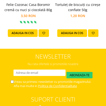
Felie Cozonac Casa Boromir
Tortuleț de biscuiți cu cireșe
T
cremă cu nuci și ciocolată 80g
confiate 50g
3,50 RON
1,20 RON
ADAUGA IN COS
ADAUGA IN COS
NEWSLETTER
Nu rata ofertele si promotiile noastre
Vreau sa primesc newsletter cu promotiile magazinului.
Afla mai multe in
Politica de Confidentialitate
SUPORT CLIENTI