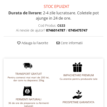
Chec Glasat
STOC EPUIZAT
Checurile Royal
Durata de livrare:
2-4 zile lucratoare. Coletele pot
Prajituri
ajunge in 24 de ore.
Prajituri Fabrica de Amandine
Cod Produs:
C633
Prajituri nuci
Ai nevoie de ajutor?
0746014787
/
0745475747
Rulade
Prajitura ingerilor
Adauga la Favorite
Cere informatii
Prajituri Red Collection
Prajituri cu fructe
Prajituri cafea
Prajituri de Craciun
Torturi ambalate
TRANSPORT GRATUIT
IMPACHETARE PREMIUM
Pentru comenzi mai mari de 200 lei,
Cu atentie pentru produsele tale
Chec mini
dar care nu depasesc 20kg
Torti
Foietaje
FERMENTI NATURALI
Biscuiti
PROSPETIME GARANTATA
36 de ore de preparare cu fermenti
naturali