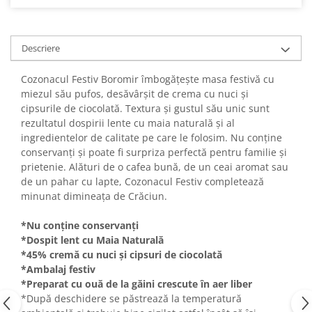
Turta dulce
Turta dulce cu nuci
Turta dulce de Sibiu
Descriere
Turta dulce cu miere
Croissant
Cozonacul Festiv Boromir îmbogățește masa festivă cu
miezul său pufos, desăvârșit de crema cu nuci și
Croissant Duofino
cipsurile de ciocolată. Textura și gustul său unic sunt
Croissant cu maia
rezultatul dospirii lente cu maia naturală și al
Cornulete
ingredientelor de calitate pe care le folosim. Nu conține
conservanți și poate fi surpriza perfectă pentru familie și
Boromele
prietenie. Alături de o cafea bună, de un ceai aromat sau
Cornulete fragede
de un pahar cu lapte, Cozonacul Festiv completează
Pasca
minunat dimineața de Crăciun.
Pasca Fresh
*Nu conține conservanți
Cereale
*Dospit lent cu Maia Naturală
*45% cremă cu nuci și cipsuri de ciocolată
Paine
*Ambalaj festiv
Paine ambalata
*Preparat cu ouă de la găini crescute în aer liber
Chifle
*După deschidere se păstrează la temperatură