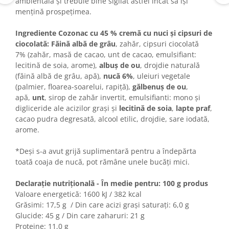
ambientală și trebuie bine sigilat astfel încât să își
Colaci festivi
mențină prospețimea.
Snack-uri sărate
Covrigi cu ulei de masline
Ingrediente Cozonac cu 45 % cremă cu nuci și cipsuri de
Covrigi de Buzau
ciocolată:
Făină albă de grâu
, zahăr, cipsuri ciocolată
7% (zahăr, masă de cacao, unt de cacao, emulsifiant:
Grisine
lecitină de soia, arome),
albuş de ou
, drojdie naturală
Crochete
(făină albă de grâu, apă),
nucă 6%
, uleiuri vegetale
Produse de gătit
(palmier, floarea-soarelui, rapiţă),
gălbenuș de ou
,
apă,
unt
, sirop de zahăr invertit, emulsifianti: mono și
Faina
digliceride ale acizilor grași și
lecitină de soia
,
lapte praf
,
Arpacas si pesmet
cacao pudra degresată, alcool etilic, drojdie, sare iodată,
arome.
Malai
Produse congelate
*Deși s-a avut grijă suplimentară pentru a îndepărta
toată coaja de nucă, pot rămâne unele bucăți mici.
Panificatie congelata
Patiserie congelata
Declarație nutrițională - În medie pentru: 100 g produs
Pizza congelata
Valoare energetică: 1600 kJ / 382 kcal
Baton Cookie congelat
Grăsimi: 17,5 g / Din care acizi grași saturați: 6,0 g
Glucide: 45 g / Din care zaharuri: 21 g
Cheesecake congelat
Proteine: 11,0 g