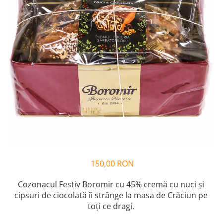
Cozo-Bun
Cozonac Cadou
Cozonac cu Unt
Cozonac Royal
Cozonac Mos Craciun
Cozonac Duofino
Cozonac Imperial
Cofetarie
Ciocolata
Salam de biscuiti
Fursecuri
Creme tartinabile
150,00 RON
Prajituri artizanale
Fursecuri cu unt
Cozonacul Festiv Boromir cu 45% cremă cu nuci și
Chec
cipsuri de ciocolată îi strânge la masa de Crăciun pe
Chec cu iaurt
toți ce dragi.
Chec Ciocco