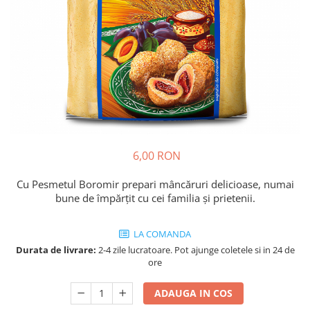
Cozo-Bun
Cozonac Cadou
Cozonac cu Unt
Cozonac Royal
Cozonac Mos Craciun
Cozonac Duofino
Cozonac Imperial
Cofetarie
6,00 RON
Ciocolata
Salam de biscuiti
Cu Pesmetul Boromir prepari mâncăruri delicioase, numai
Fursecuri
bune de împărțit cu cei familia și prietenii.
Creme tartinabile
Prajituri artizanale
LA COMANDA
Fursecuri cu unt
Durata de livrare:
2-4 zile lucratoare. Pot ajunge coletele si in 24 de
ore
Chec
Chec cu iaurt
ADAUGA IN COS
Chec Ciocco