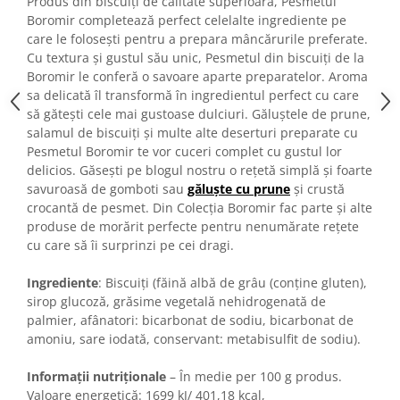
Produs din biscuiți de calitate superioară, Pesmetul
Turta dulce
Boromir completează perfect celelalte ingrediente pe
Turta dulce cu nuci
care le folosești pentru a prepara mâncărurile preferate.
Turta dulce de Sibiu
Cu textura și gustul său unic, Pesmetul din biscuiți de la
Boromir le conferă o savoare aparte preparatelor. Aroma
Turta dulce cu miere
sa delicată îl transformă în ingredientul perfect cu care
Croissant
să gătești cele mai gustoase dulciuri. Găluștele de prune,
Croissant Duofino
salamul de biscuiți și multe alte deserturi preparate cu
Pesmetul Boromir te vor cuceri complet cu gustul lor
Croissant cu maia
delicios. Găsești pe blogul nostru o rețetă simplă și foarte
Cornulete
savuroasă de gomboti sau
găluște cu prune
și crustă
Boromele
crocantă de pesmet. Din Colecția Boromir fac parte și alte
Cornulete fragede
produse de morărit perfecte pentru nenumărate rețete
cu care să îi surprinzi pe cei dragi.
Pasca
Pasca Fresh
Ingrediente
: Biscuiți (făină albă de grâu (conține gluten),
Cereale
sirop glucoză, grăsime vegetală nehidrogenată de
palmier, afânatori: bicarbonat de sodiu, bicarbonat de
Paine
amoniu, sare iodată, conservant: metabisulfit de sodiu).
Paine ambalata
Informații nutriționale
– În medie per 100 g produs.
Chifle
Valoare energetică: 1699 kJ/ 401,18 kcal,