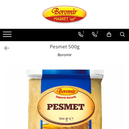
PRODUSE
Noutati
1
2
Produse de post
Pesmet 500g
Cozonac
Boromir
Cozonac Cremos
Cozonac Insiropat
Cozonac Exotic
Cozonac Creme
Cozonac Traditional
Cozonac Casa Boromir
Cozonac Pricomigdala
Cozonac Magnum
Cozonac Vegan (de post)
Cozonac Collection