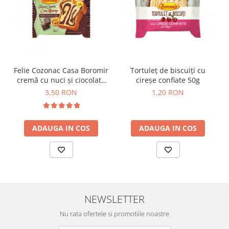
Horeca
Faina Profesionala
Fursecuri vrac
Congelate brutarie
Cadouri
Felie Cozonac Casa Boromir
Tortuleț de biscuiți cu
Pachete Cadou
cremă cu nuci și ciocolată
cireșe confiate 50g
Cozonac Wine Collection
80g
3,50 RON
1,20 RON
Vinuri Casa Isarescu
Accesorii Boromir
Dulciurile Feleacul
ADAUGA IN COS
ADAUGA IN COS
Glucoza
Halva
Nuga
Rahat
NEWSLETTER
Nu rata ofertele si promotiile noastre