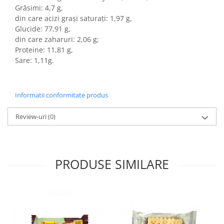
Colaci festivi
Grăsimi: 4,7 g,
Snack-uri sărate
din care acizi grași saturați: 1,97 g,
Glucide: 77,91 g,
Covrigi cu ulei de masline
din care zaharuri: 2,06 g;
Covrigi de Buzau
Proteine: 11,81 g,
Grisine
Sare: 1,11g.
Crochete
Produse de gătit
Informatii conformitate produs
Faina
Arpacas si pesmet
Review-uri
(0)
Malai
Produse congelate
Panificatie congelata
PRODUSE SIMILARE
Patiserie congelata
Pizza congelata
Baton Cookie congelat
Cheesecake congelat