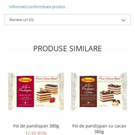
Colaci festivi
Informatii conformitate produs
Snack-uri sărate
Covrigi cu ulei de masline
Review-uri
(0)
Covrigi de Buzau
Grisine
Crochete
PRODUSE SIMILARE
Produse de gătit
Faina
Arpacas si pesmet
Malai
Produse congelate
Panificatie congelata
Patiserie congelata
Pizza congelata
Baton Cookie congelat
Foi de pandișpan 380g
Foi de pandișpan cu cacao
Cheesecake congelat
380g
12,50 RON