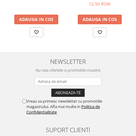
Horeca
12,50 RON
Faina Profesionala
Fursecuri vrac
ADAUGA IN COS
ADAUGA IN COS
Congelate brutarie
Cadouri
Pachete Cadou
Cozonac Wine Collection
Vinuri Casa Isarescu
NEWSLETTER
Accesorii Boromir
Nu rata ofertele si promotiile noastre
Dulciurile Feleacul
Glucoza
Halva
Nuga
Vreau sa primesc newsletter cu promotiile
magazinului. Afla mai multe in
Politica de
Rahat
Confidentialitate
SUPORT CLIENTI