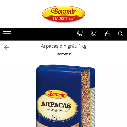
PRODUSE
Noutati
1
2
Produse de post
Arpacaș din grâu 1kg
Cozonac
Boromir
Cozonac Cremos
Cozonac Insiropat
Cozonac Exotic
Cozonac Creme
Cozonac Traditional
Cozonac Casa Boromir
Cozonac Pricomigdala
Cozonac Magnum
Cozonac Vegan (de post)
Cozonac Collection