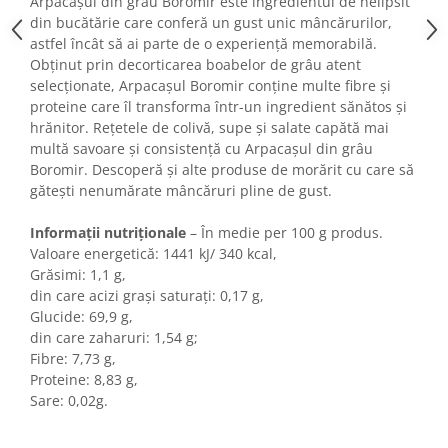
Arpacașul din grâu Boromir este ingredientul de nelipsit
Turta dulce
din bucătărie care conferă un gust unic mâncărurilor,
Turta dulce cu nuci
astfel încât să ai parte de o experiență memorabilă.
Turta dulce de Sibiu
Obținut prin decorticarea boabelor de grâu atent
selecționate, Arpacașul Boromir conține multe fibre și
Turta dulce cu miere
proteine care îl transforma într-un ingredient sănătos și
Croissant
hrănitor. Rețetele de colivă, supe și salate capătă mai
Croissant Duofino
multă savoare și consistență cu Arpacașul din grâu
Boromir. Descoperă și alte produse de morărit cu care să
Croissant cu maia
gătești nenumărate mâncăruri pline de gust.
Cornulete
Boromele
Informații nutriționale
– În medie per 100 g produs.
Cornulete fragede
Valoare energetică: 1441 kJ/ 340 kcal,
Grăsimi: 1,1 g,
Pasca
din care acizi grași saturați: 0,17 g,
Pasca Fresh
Glucide: 69,9 g,
Cereale
din care zaharuri: 1,54 g;
Fibre: 7,73 g,
Paine
Proteine: 8,83 g,
Paine ambalata
Sare: 0,02g.
Chifle