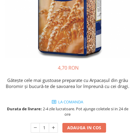
Cozo-Bun
Cozonac Cadou
Cozonac cu Unt
Cozonac Royal
Cozonac Mos Craciun
Cozonac Duofino
Cozonac Imperial
Cofetarie
4,70 RON
Ciocolata
Salam de biscuiti
Gătește cele mai gustoase preparate cu Arpacașul din grâu
Fursecuri
Boromir și bucură-te de savoarea lor împreună cu cei dragi.
Creme tartinabile
Prajituri artizanale
LA COMANDA
Fursecuri cu unt
Durata de livrare:
2-4 zile lucratoare. Pot ajunge coletele si in 24 de
ore
Chec
Chec cu iaurt
ADAUGA IN COS
Chec Ciocco