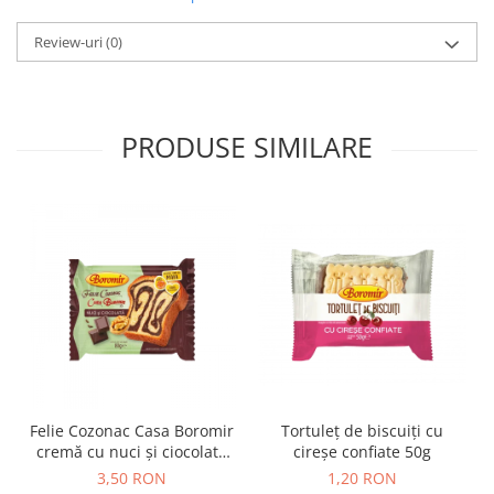
Horeca
Faina Profesionala
Review-uri
(0)
Fursecuri vrac
Congelate brutarie
Cadouri
PRODUSE SIMILARE
Pachete Cadou
Cozonac Wine Collection
Vinuri Casa Isarescu
Accesorii Boromir
Dulciurile Feleacul
Glucoza
Halva
Nuga
Rahat
Felie Cozonac Casa Boromir
Tortuleț de biscuiți cu
cremă cu nuci și ciocolată
cireșe confiate 50g
80g
3,50 RON
1,20 RON