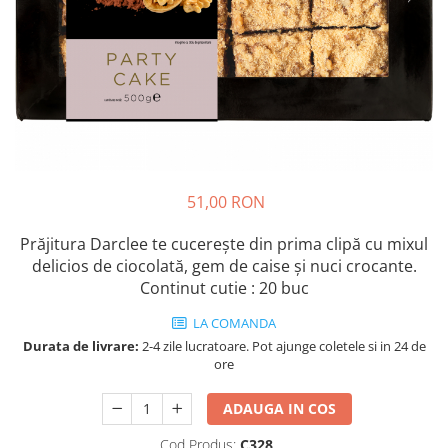
Cozo-Bun
Cozonac Cadou
Cozonac cu Unt
Cozonac Royal
Cozonac Mos Craciun
Cozonac Duofino
Cozonac Imperial
Cofetarie
51,00 RON
Ciocolata
Prăjitura Darclee te cucerește din prima clipă cu mixul
Salam de biscuiti
delicios de ciocolată, gem de caise și nuci crocante.
Fursecuri
Continut cutie : 20 buc
Creme tartinabile
LA COMANDA
Prajituri artizanale
Durata de livrare:
2-4 zile lucratoare. Pot ajunge coletele si in 24 de
Fursecuri cu unt
ore
Chec
ADAUGA IN COS
Chec cu iaurt
Chec Ciocco
Cod Produs:
C328