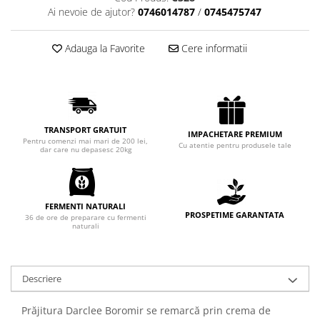
Chec Glasat
Ai nevoie de ajutor?
0746014787
/
0745475747
Checurile Royal
Adauga la Favorite
Cere informatii
Prajituri
Prajituri Fabrica de Amandine
Prajituri nuci
Rulade
Prajitura ingerilor
TRANSPORT GRATUIT
IMPACHETARE PREMIUM
Pentru comenzi mai mari de 200 lei,
Prajituri Red Collection
Cu atentie pentru produsele tale
dar care nu depasesc 20kg
Prajituri cu fructe
Prajituri cafea
Prajituri de Craciun
FERMENTI NATURALI
PROSPETIME GARANTATA
36 de ore de preparare cu fermenti
Torturi ambalate
naturali
Chec mini
Torti
Foietaje
Descriere
Biscuiti
Prăjitura Darclee Boromir se remarcă prin crema de