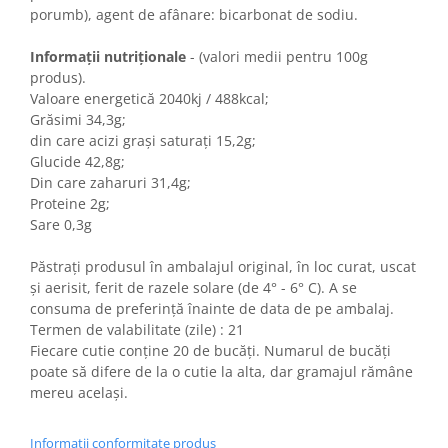
Colaci festivi
porumb), agent de afânare: bicarbonat de sodiu.
Snack-uri sărate
Informații nutriționale
- (valori medii pentru 100g
Covrigi cu ulei de masline
produs).
Covrigi de Buzau
Valoare energetică 2040kj / 488kcal;
Grisine
Grăsimi 34,3g;
Crochete
din care acizi grași saturați 15,2g;
Glucide 42,8g;
Produse de gătit
Din care zaharuri 31,4g;
Faina
Proteine 2g;
Sare 0,3g
Arpacas si pesmet
Malai
Păstrați produsul în ambalajul original, în loc curat, uscat
Produse congelate
și aerisit, ferit de razele solare (de 4° - 6° C). A se
consuma de preferință înainte de data de pe ambalaj.
Panificatie congelata
Termen de valabilitate (zile) : 21
Patiserie congelata
Fiecare cutie conține 20 de bucăți. Numarul de bucăți
Pizza congelata
poate să difere de la o cutie la alta, dar gramajul rămâne
mereu același.
Baton Cookie congelat
Cheesecake congelat
Informatii conformitate produs