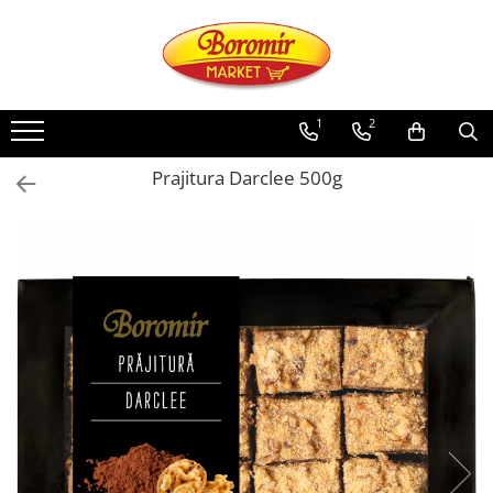
PRODUSE
Noutati
1
2
Produse de post
Prajitura Darclee 500g
Cozonac
Cozonac Cremos
Cozonac Insiropat
Cozonac Exotic
Cozonac Creme
Cozonac Traditional
Cozonac Casa Boromir
Cozonac Pricomigdala
Cozonac Magnum
Cozonac Vegan (de post)
Cozonac Collection