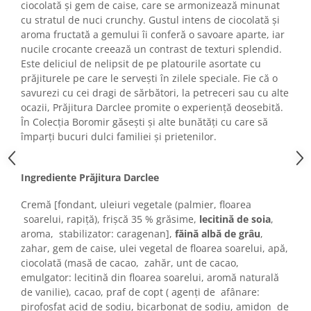
Turta dulce
ciocolată și gem de caise, care se armonizează minunat
cu stratul de nuci crunchy. Gustul intens de ciocolată și
Turta dulce cu nuci
aroma fructată a gemului îi conferă o savoare aparte, iar
Turta dulce de Sibiu
nucile crocante creează un contrast de texturi splendid.
Turta dulce cu miere
Este deliciul de nelipsit de pe platourile asortate cu
prăjiturele pe care le servești în zilele speciale. Fie că o
Croissant
savurezi cu cei dragi de sărbători, la petreceri sau cu alte
Croissant Duofino
ocazii, Prăjitura Darclee promite o experiență deosebită.
Croissant cu maia
În Colecția Boromir găsești și alte bunătăți cu care să
Cornulete
împarți bucuri dulci familiei și prietenilor.
Boromele
Cornulete fragede
Ingrediente Prăjitura Darclee
Pasca
Cremă [fondant, uleiuri vegetale (palmier, floarea
Pasca Fresh
soarelui, rapiță), frișcă 35 % grăsime,
lecitină de soia
,
Cereale
aroma, stabilizator: caragenan],
făină albă de grâu
,
zahar, gem de caise, ulei vegetal de floarea soarelui, apă,
Paine
ciocolată (masă de cacao, zahăr, unt de cacao,
Paine ambalata
emulgator: lecitină din floarea soarelui, aromă naturală
de vanilie), cacao, praf de copt ( agenți de afânare:
Chifle
pirofosfat acid de sodiu, bicarbonat de sodiu, amidon de