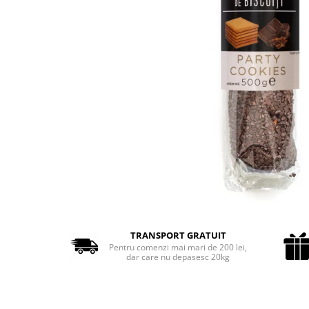
Cozo-Bun
Cozonac Cadou
Cozonac cu Unt
Cozonac Royal
Cozonac Mos Craciun
Cozonac Duofino
Cozonac Imperial
Cofetarie
Ciocolata
Salam de biscuiti
Fursecuri
Creme tartinabile
Prajituri artizanale
TRANSPORT GRATUIT
Fursecuri cu unt
Pentru comenzi mai mari de 200 lei,
dar care nu depasesc 20kg
Chec
Chec cu iaurt
Chec Ciocco