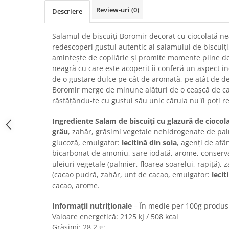
Chec Glasat
Review-uri
(0)
Descriere
Checurile Royal
Prajituri
Salamul de biscuiți Boromir decorat cu ciocolată nea
redescoperi gustul autentic al salamului de biscuiți
Prajituri Fabrica de Amandine
amintește de copilărie și promite momente pline de 
Prajituri nuci
neagră cu care este acoperit îi conferă un aspect ine
Rulade
de o gustare dulce pe cât de aromată, pe atât de de
Boromir merge de minune alături de o ceașcă de ca
Prajitura ingerilor
răsfățându-te cu gustul său unic căruia nu îi poți re
Prajituri Red Collection
Prajituri cu fructe
Ingrediente Salam de biscuiți cu glazură de ciocola
Prajituri cafea
grâu
, zahăr, grăsimi vegetale nehidrogenate de pal
glucoză, emulgator:
lecitină din soia
, agenți de afâ
Prajituri de Craciun
bicarbonat de amoniu, sare iodată, arome, conserva
Torturi ambalate
uleiuri vegetale (palmier, floarea soarelui, rapiță), 
Chec mini
(cacao pudră, zahăr, unt de cacao, emulgator:
lecit
cacao, arome.
Torti
Foietaje
Informații nutriționale
– În medie per 100g produs
Biscuiti
Valoare energetică: 2125 kJ / 508 kcal
Grăsimi: 28,2 g;