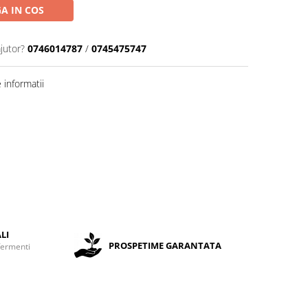
A IN COS
jutor?
0746014787
/
0745475747
informatii
LI
PROSPETIME GARANTATA
fermenti