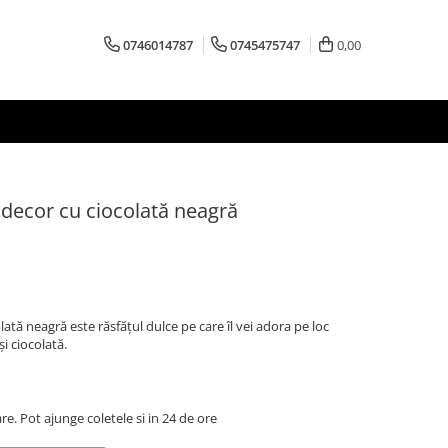
0746014787
0745475747
0,00
 decor cu ciocolată neagră
lată neagră este răsfățul dulce pe care îl vei adora pe loc
și ciocolată.
are. Pot ajunge coletele si in 24 de ore