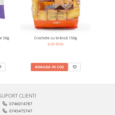
de 50g
Crochete cu brânză 150g
Cornulețe
4,00 RON
ADAUGA IN COS
AD
SUPORT CLIENTI
0746014787
0745475747