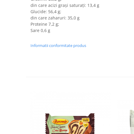
Turta dulce
din care acizi grași saturați: 13,4 g
Turta dulce cu nuci
Glucide: 56,4 g;
din care zaharuri: 35,0 g
Turta dulce de Sibiu
Proteine 7,2 g;
Turta dulce cu miere
Sare 0,6 g
Croissant
Croissant Duofino
Informatii conformitate produs
Croissant cu maia
Cornulete
Boromele
Cornulete fragede
Pasca
Pasca Fresh
Cereale
Paine
Paine ambalata
Chifle