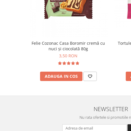
Colaci festivi
Snack-uri sărate
Covrigi cu ulei de masline
Covrigi de Buzau
Grisine
Crochete
Tortule
Felie Cozonac Casa Boromir cremă cu
Produse de gătit
nuci și ciocolată 80g
3,50 RON
Faina
Arpacas si pesmet
Malai
ADAUGA IN COS
Produse congelate
Panificatie congelata
Patiserie congelata
NEWSLETTER
Pizza congelata
Baton Cookie congelat
Nu rata ofertele si promotiile 
Cheesecake congelat