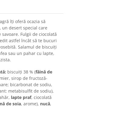
gră îți oferă ocazia să
, un desert special care
savoare. Fulgii de ciocolată
dit astfel încât să te bucuri
osebită. Salamul de biscuiți
fea sau un pahar cu lapte,
zista.
tă:
biscuiți 38 % (
făină de
mier, sirop de fructoză-
nare; bicarbonat de sodiu,
nt: metabisulfit de sodiu),
zahăr,
lapte praf
, ciocolată
ină de soia
, arome),
nucă
,