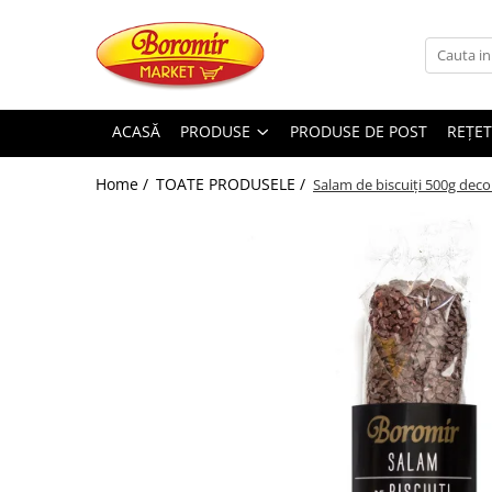
PRODUSE
Noutati
ACASĂ
PRODUSE
PRODUSE DE POST
REȚET
Produse de post
Home /
TOATE PRODUSELE /
Salam de biscuiți 500g deco
Cozonac
Cozonac Cremos
Cozonac Insiropat
Cozonac Exotic
Cozonac Creme
Cozonac Traditional
Cozonac Casa Boromir
Cozonac Pricomigdala
Cozonac Magnum
Cozonac Vegan (de post)
Cozonac Collection