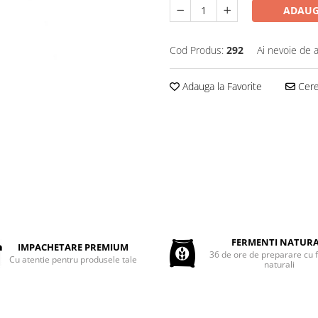
ADAUG
Cod Produs:
292
Ai nevoie de a
Adauga la Favorite
Cere 
FERMENTI NATURA
IMPACHETARE PREMIUM
36 de ore de preparare cu 
Cu atentie pentru produsele tale
naturali