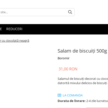
E
REDUCERI
r cu ciocolată neagră
Salam de biscuiți 500g
Boromir
31,00 RON
Salamul de biscuiți decorat cu cioco
datorită mixului delicios de biscuiți 
LA COMANDA
Durata de livrare:
2-4 zile lucrato