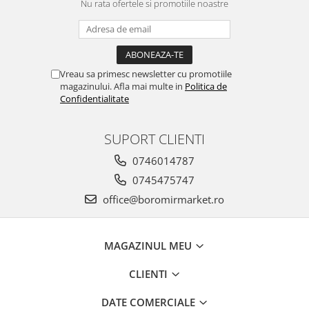
Horeca
Nu rata ofertele si promotiile noastre
Faina Profesionala
Fursecuri vrac
Congelate brutarie
Vreau sa primesc newsletter cu promotiile
Cadouri
magazinului. Afla mai multe in
Politica de
Pachete Cadou
Confidentialitate
Cozonac Wine Collection
Vinuri Casa Isarescu
SUPORT CLIENTI
Accesorii Boromir
0746014787
Dulciurile Feleacul
0745475747
Glucoza
office@boromirmarket.ro
Halva
Nuga
Rahat
MAGAZINUL MEU
CLIENTI
DATE COMERCIALE