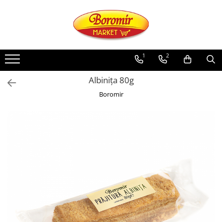
PRODUSE
Noutati
1
2
Produse de post
Albinița 80g
Cozonac
Boromir
Cozonac Cremos
Cozonac Insiropat
Cozonac Exotic
Cozonac Creme
Cozonac Traditional
Cozonac Casa Boromir
Cozonac Pricomigdala
Cozonac Magnum
Cozonac Vegan (de post)
Cozonac Collection