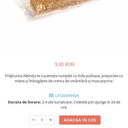
Cozo-Bun
Cozonac Cadou
Cozonac cu Unt
Cozonac Royal
Cozonac Mos Craciun
Cozonac Duofino
Cozonac Imperial
Cofetarie
9,00 RON
Ciocolata
Salam de biscuiti
Prăjiturica Albinița te cucerește complet cu foile pufoase, preparate cu
Fursecuri
miere și îmbogățite de crema de smântână și mascarpone.
Creme tartinabile
Prajituri artizanale
LA COMANDA
Fursecuri cu unt
Durata de livrare:
2-4 zile lucratoare. Coletele pot ajunge in 24 de
ore.
Chec
Chec cu iaurt
ADAUGA IN COS
Chec Ciocco