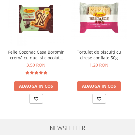
Colaci festivi
Snack-uri sărate
Covrigi cu ulei de masline
Covrigi de Buzau
Grisine
Crochete
Produse de gătit
Felie Cozonac Casa Boromir
Tortuleț de biscuiți cu
cremă cu nuci și ciocolată
cireșe confiate 50g
Faina
80g
3,50 RON
1,20 RON
Arpacas si pesmet
Malai
ADAUGA IN COS
ADAUGA IN COS
Produse congelate
Panificatie congelata
Patiserie congelata
Pizza congelata
Baton Cookie congelat
NEWSLETTER
Cheesecake congelat