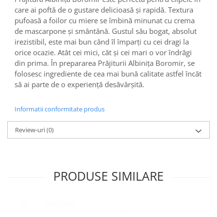
Turta dulce
care ai poftă de o gustare delicioasă și rapidă. Textura
Turta dulce cu nuci
pufoasă a foilor cu miere se îmbină minunat cu crema
Turta dulce de Sibiu
de mascarpone și smântână. Gustul său bogat, absolut
irezistibil, este mai bun când îl împarți cu cei dragi la
Turta dulce cu miere
orice ocazie. Atât cei mici, cât și cei mari o vor îndrăgi
Croissant
din prima. În prepararea Prăjiturii Albinița Boromir, se
Croissant Duofino
folosesc ingrediente de cea mai bună calitate astfel încât
Croissant cu maia
să ai parte de o experiență desăvârșită.
Cornulete
Informatii conformitate produs
Boromele
Cornulete fragede
Review-uri
(0)
Pasca
Pasca Fresh
Cereale
PRODUSE SIMILARE
Paine
Paine ambalata
Chifle