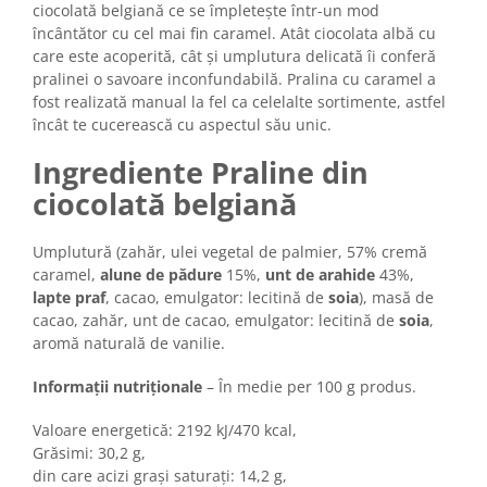
Horeca
ciocolată belgiană ce se împletește într-un mod
încântător cu cel mai fin caramel. Atât ciocolata albă cu
Faina Profesionala
care este acoperită, cât și umplutura delicată îi conferă
Fursecuri vrac
pralinei o savoare inconfundabilă. Pralina cu caramel a
Congelate brutarie
fost realizată manual la fel ca celelalte sortimente, astfel
Cadouri
încât te cucerească cu aspectul său unic.
Pachete Cadou
Ingrediente Praline din
Cozonac Wine Collection
ciocolată belgiană
Vinuri Casa Isarescu
Accesorii Boromir
Umplutură (zahăr, ulei vegetal de palmier, 57% cremă
Dulciurile Feleacul
caramel,
alune de pădure
15%,
unt de arahide
43%,
lapte praf
, cacao, emulgator: lecitină de
soia
), masă de
Glucoza
cacao, zahăr, unt de cacao, emulgator: lecitină de
soia
,
Halva
aromă naturală de vanilie.
Nuga
Rahat
Informații nutriționale
– În medie per 100 g produs.
Valoare energetică: 2192 kJ/470 kcal,
Grăsimi: 30,2 g,
din care acizi grași saturați: 14,2 g,