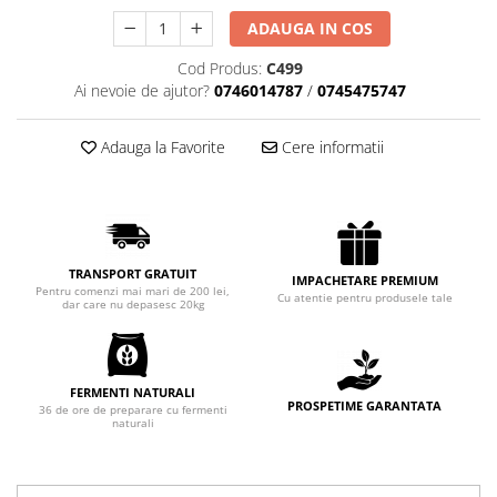
Chec Glasat
ADAUGA IN COS
Checurile Royal
Cod Produs:
C499
Prajituri
Ai nevoie de ajutor?
0746014787
/
0745475747
Prajituri Fabrica de Amandine
Prajituri nuci
Adauga la Favorite
Cere informatii
Rulade
Prajitura ingerilor
Prajituri Red Collection
Prajituri cu fructe
TRANSPORT GRATUIT
IMPACHETARE PREMIUM
Prajituri cafea
Pentru comenzi mai mari de 200 lei,
Cu atentie pentru produsele tale
dar care nu depasesc 20kg
Prajituri de Craciun
Torturi ambalate
Chec mini
FERMENTI NATURALI
Torti
PROSPETIME GARANTATA
36 de ore de preparare cu fermenti
naturali
Foietaje
Biscuiti