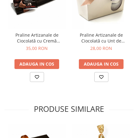
Praline Artizanale de
Praline Artizanale de
Ciocolată cu Cremă
Ciocolată cu Unt de
Alunetta 100g
Arahide, Caramel Sărat și
35,00 RON
28,00 RON
Cremă Alunetta 65g
ADAUGA IN COS
ADAUGA IN COS
PRODUSE SIMILARE