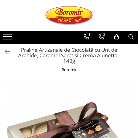
PRODUSE
Noutati
1
2
Produse de post
Praline Artizanale de Ciocolată cu Unt de
Cozonac
Arahide, Caramel Sărat și Cremă Alunetta -
140g
Cozonac Cremos
Cozonac Insiropat
Boromir
Cozonac Exotic
Cozonac Creme
Cozonac Traditional
Cozonac Casa Boromir
Cozonac Pricomigdala
Cozonac Magnum
Cozonac Vegan (de post)
Cozonac Collection