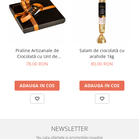
Praline Artizanale de
Salam de ciocolată cu
Ciocolată cu Unt de
arahide 1kg
Arahide, Caramel Sărat și
78,00 RON
80,00 RON
Cremă Alunetta 290g
ADAUGA IN COS
ADAUGA IN COS
NEWSLETTER
Nu rata ofertele si promotiile noastre