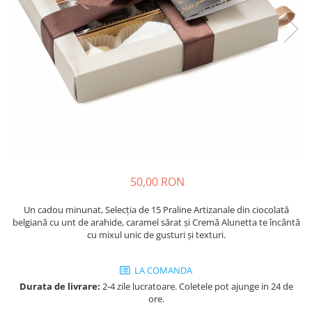
Cozo-Bun
Cozonac Cadou
Cozonac cu Unt
Cozonac Royal
Cozonac Mos Craciun
Cozonac Duofino
Cozonac Imperial
Cofetarie
Ciocolata
Salam de biscuiti
50,00 RON
Fursecuri
Un cadou minunat, Selecția de 15 Praline Artizanale din ciocolată
Creme tartinabile
belgiană cu unt de arahide, caramel sărat și Cremă Alunetta te încântă
Prajituri artizanale
cu mixul unic de gusturi și texturi.
Fursecuri cu unt
Chec
LA COMANDA
Durata de livrare:
2-4 zile lucratoare. Coletele pot ajunge in 24 de
Chec cu iaurt
ore.
Chec Ciocco