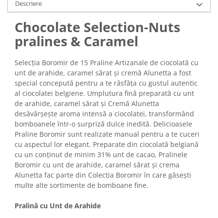
Turta dulce
Descriere
Turta dulce cu nuci
Chocolate Selection-Nuts
Turta dulce de Sibiu
pralines & Caramel
Turta dulce cu miere
Croissant
Selecția Boromir de 15 Praline Artizanale de ciocolată cu
Croissant Duofino
unt de arahide, caramel sărat și cremă Alunetta a fost
Croissant cu maia
special concepută pentru a te răsfăța cu gustul autentic
al ciocolatei belgiene. Umplutura fină preparată cu unt
Cornulete
de arahide, caramel sărat și Cremă Alunetta
Boromele
desăvârșește aroma intensă a ciocolatei, transformând
Cornulete fragede
bomboanele într-o surpriză dulce inedită. Delicioasele
Praline Boromir sunt realizate manual pentru a te cuceri
Pasca
cu aspectul lor elegant. Preparate din ciocolată belgiană
Pasca Fresh
cu un conținut de minim 31% unt de cacao, Pralinele
Cereale
Boromir cu unt de arahide, caramel sărat și crema
Alunetta fac parte din Colecția Boromir în care găsești
Paine
multe alte sortimente de bomboane fine.
Paine ambalata
Pralină cu Unt de Arahide
Chifle