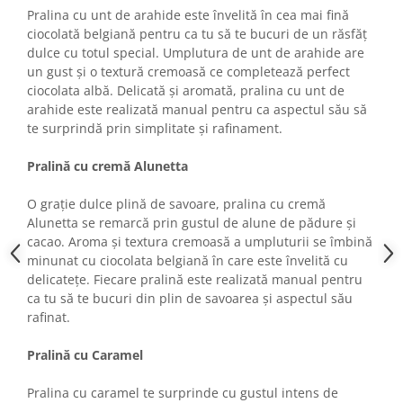
Colaci festivi
Pralina cu unt de arahide este învelită în cea mai fină
Snack-uri sărate
ciocolată belgiană pentru ca tu să te bucuri de un răsfăț
dulce cu totul special. Umplutura de unt de arahide are
Covrigi cu ulei de masline
un gust și o textură cremoasă ce completează perfect
Covrigi de Buzau
ciocolata albă. Delicată și aromată, pralina cu unt de
Grisine
arahide este realizată manual pentru ca aspectul său să
Crochete
te surprindă prin simplitate și rafinament.
Produse de gătit
Pralină cu cremă Alunetta
Faina
Arpacas si pesmet
O grație dulce plină de savoare, pralina cu cremă
Alunetta se remarcă prin gustul de alune de pădure și
Malai
cacao. Aroma și textura cremoasă a umpluturii se îmbină
Produse congelate
minunat cu ciocolata belgiană în care este învelită cu
delicatețe. Fiecare pralină este realizată manual pentru
Panificatie congelata
ca tu să te bucuri din plin de savoarea și aspectul său
Patiserie congelata
rafinat.
Pizza congelata
Pralină cu Caramel
Baton Cookie congelat
Cheesecake congelat
Pralina cu caramel te surprinde cu gustul intens de