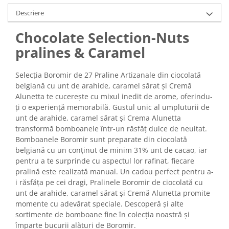
Turta dulce
Descriere
Turta dulce cu nuci
Turta dulce de Sibiu
Chocolate Selection-Nuts
Turta dulce cu miere
pralines & Caramel
Croissant
Croissant Duofino
Selecția Boromir de 27 Praline Artizanale din ciocolată
belgiană cu unt de arahide, caramel sărat și Cremă
Croissant cu maia
Alunetta te cucerește cu mixul inedit de arome, oferindu-
Cornulete
ți o experiență memorabilă. Gustul unic al umpluturii de
Boromele
unt de arahide, caramel sărat și Crema Alunetta
transformă bomboanele într-un răsfăț dulce de neuitat.
Cornulete fragede
Bomboanele Boromir sunt preparate din ciocolată
Pasca
belgiană cu un conținut de minim 31% unt de cacao, iar
Pasca Fresh
pentru a te surprinde cu aspectul lor rafinat, fiecare
pralină este realizată manual. Un cadou perfect pentru a-
Cereale
i răsfăța pe cei dragi, Pralinele Boromir de ciocolată cu
Paine
unt de arahide, caramel sărat și Cremă Alunetta promite
Paine ambalata
momente cu adevărat speciale. Descoperă și alte
sortimente de bomboane fine în colecția noastră și
Chifle
împarte bucurii alături de Boromir.