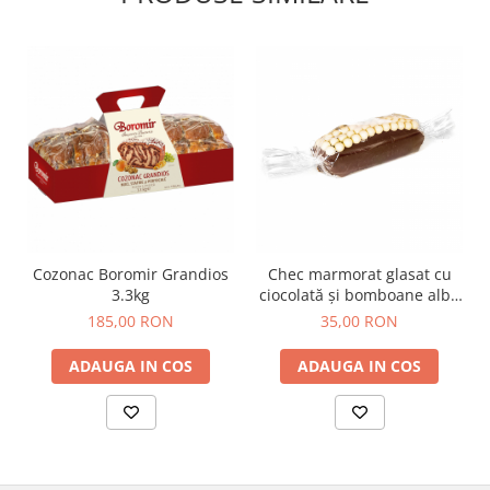
Cozonac Boromir Grandios
Chec marmorat glasat cu
3.3kg
ciocolată și bomboane albe
600g
185,00 RON
35,00 RON
ADAUGA IN COS
ADAUGA IN COS