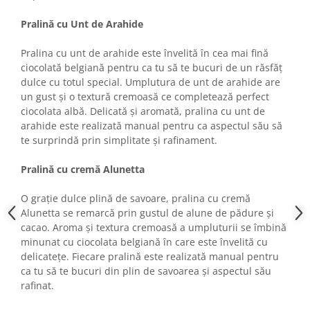
Colaci festivi
Snack-uri sărate
Pralină cu Unt de Arahide
Covrigi cu ulei de masline
Pralina cu unt de arahide este învelită în cea mai fină
Covrigi de Buzau
ciocolată belgiană pentru ca tu să te bucuri de un răsfăț
Grisine
dulce cu totul special. Umplutura de unt de arahide are
Crochete
un gust și o textură cremoasă ce completează perfect
ciocolata albă. Delicată și aromată, pralina cu unt de
Produse de gătit
arahide este realizată manual pentru ca aspectul său să
Faina
te surprindă prin simplitate și rafinament.
Arpacas si pesmet
Pralină cu cremă Alunetta
Malai
O grație dulce plină de savoare, pralina cu cremă
Produse congelate
Alunetta se remarcă prin gustul de alune de pădure și
Panificatie congelata
cacao. Aroma și textura cremoasă a umpluturii se îmbină
Patiserie congelata
minunat cu ciocolata belgiană în care este învelită cu
Pizza congelata
delicatețe. Fiecare pralină este realizată manual pentru
ca tu să te bucuri din plin de savoarea și aspectul său
Baton Cookie congelat
rafinat.
Cheesecake congelat