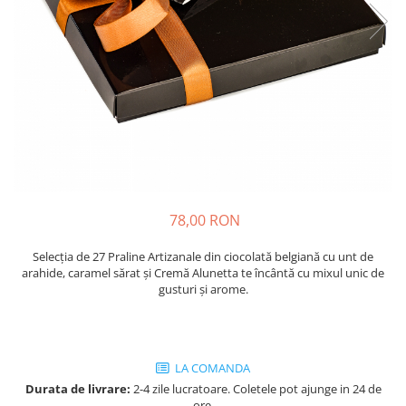
Cozo-Bun
Cozonac Cadou
Cozonac cu Unt
Cozonac Royal
Cozonac Mos Craciun
Cozonac Duofino
Cozonac Imperial
Cofetarie
Ciocolata
78,00 RON
Salam de biscuiti
Fursecuri
Selecția de 27 Praline Artizanale din ciocolată belgiană cu unt de
arahide, caramel sărat și Cremă Alunetta te încântă cu mixul unic de
Creme tartinabile
gusturi și arome.
Prajituri artizanale
Fursecuri cu unt
Chec
LA COMANDA
Chec cu iaurt
Durata de livrare:
2-4 zile lucratoare. Coletele pot ajunge in 24 de
Chec Ciocco
ore.