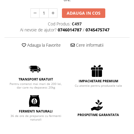
Chec Glasat
Checurile Royal
ADAUGA IN COS
Prajituri
Cod Produs:
C497
Prajituri Fabrica de Amandine
Ai nevoie de ajutor?
0746014787
/
0745475747
Prajituri nuci
Adauga la Favorite
Cere informatii
Rulade
Prajitura ingerilor
Prajituri Red Collection
Prajituri cu fructe
Prajituri cafea
TRANSPORT GRATUIT
IMPACHETARE PREMIUM
Prajituri de Craciun
Pentru comenzi mai mari de 200 lei,
Cu atentie pentru produsele tale
dar care nu depasesc 20kg
Torturi ambalate
Chec mini
Torti
FERMENTI NATURALI
PROSPETIME GARANTATA
36 de ore de preparare cu fermenti
Foietaje
naturali
Biscuiti