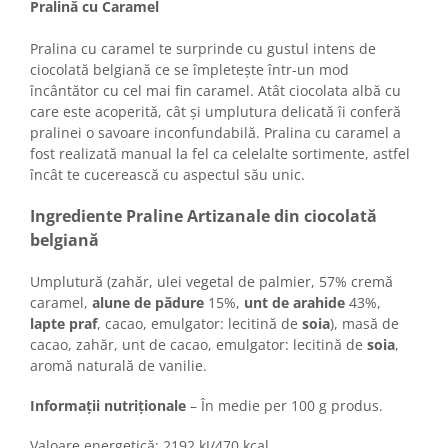
Horeca
Pralină cu Caramel
Faina Profesionala
Pralina cu caramel te surprinde cu gustul intens de
Fursecuri vrac
ciocolată belgiană ce se împletește într-un mod
Congelate brutarie
încântător cu cel mai fin caramel. Atât ciocolata albă cu
Cadouri
care este acoperită, cât și umplutura delicată îi conferă
pralinei o savoare inconfundabilă. Pralina cu caramel a
Pachete Cadou
fost realizată manual la fel ca celelalte sortimente, astfel
Cozonac Wine Collection
încât te cucerească cu aspectul său unic.
Vinuri Casa Isarescu
Ingrediente Praline Artizanale din ciocolată
Accesorii Boromir
belgiană
Dulciurile Feleacul
Glucoza
Umplutură (zahăr, ulei vegetal de palmier, 57% cremă
Halva
caramel,
alune de pădure
15%,
unt de arahide
43%,
lapte praf
, cacao, emulgator: lecitină de
soia
), masă de
Nuga
cacao, zahăr, unt de cacao, emulgator: lecitină de
soia
,
Rahat
aromă naturală de vanilie.
Informații nutriționale
– În medie per 100 g produs.
Valoare energetică: 2192 kJ/470 kcal,