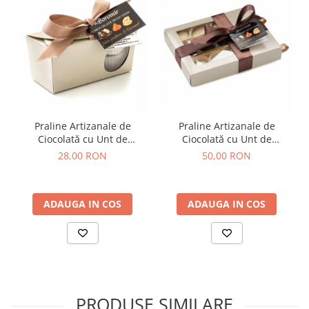
Praline Artizanale de
Praline Artizanale de
Ciocolată cu Unt de
Ciocolată cu Unt de
Arahide, Caramel Sărat și
Arahide, Caramel Sărat și
28,00 RON
50,00 RON
Cremă Alunetta 65g
Cremă Alunetta - 140g
ADAUGA IN COS
ADAUGA IN COS
PRODUSE SIMILARE