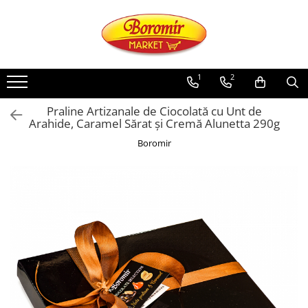
PRODUSE
Noutati
1
2
Produse de post
Praline Artizanale de Ciocolată cu Unt de
Cozonac
Arahide, Caramel Sărat și Cremă Alunetta 290g
Cozonac Cremos
Boromir
Cozonac Insiropat
Cozonac Exotic
Cozonac Creme
Cozonac Traditional
Cozonac Casa Boromir
Cozonac Pricomigdala
Cozonac Magnum
Cozonac Vegan (de post)
Cozonac Collection