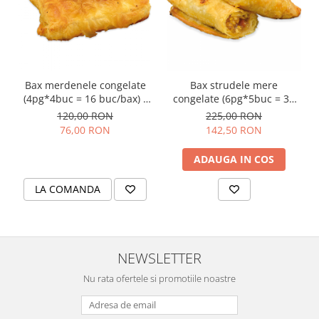
Colaci festivi
Snack-uri sărate
Covrigi cu ulei de masline
Covrigi de Buzau
Grisine
Bax merdenele congelate
Bax strudele mere
Crochete
(4pg*4buc = 16 buc/bax) -
congelate (6pg*5buc = 30
(16buc*107g/buc =
buc/bax) - (30buc*105g/buc
120,00 RON
225,00 RON
Produse de gătit
1.7kg/bax)
= 3.15kg/bax)
76,00 RON
142,50 RON
Faina
ADAUGA IN COS
Arpacas si pesmet
Malai
LA COMANDA
Produse congelate
Panificatie congelata
Patiserie congelata
NEWSLETTER
Pizza congelata
Nu rata ofertele si promotiile noastre
Baton Cookie congelat
Cheesecake congelat