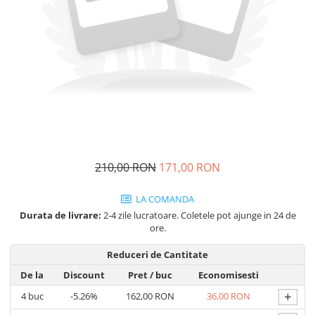
Cozo-Bun
Cozonac Cadou
Cozonac cu Unt
Cozonac Royal
Cozonac Mos Craciun
Cozonac Duofino
Cozonac Imperial
Cofetarie
Ciocolata
210,00 RON
171,00 RON
Salam de biscuiti
Fursecuri
LA COMANDA
Creme tartinabile
Durata de livrare:
2-4 zile lucratoare. Coletele pot ajunge in 24 de
ore.
Prajituri artizanale
Fursecuri cu unt
Reduceri de Cantitate
Chec
De la
Discount
Pret
/ buc
Economisesti
Chec cu iaurt
+
4
buc
-5.26%
162,00 RON
36,00 RON
Chec Ciocco