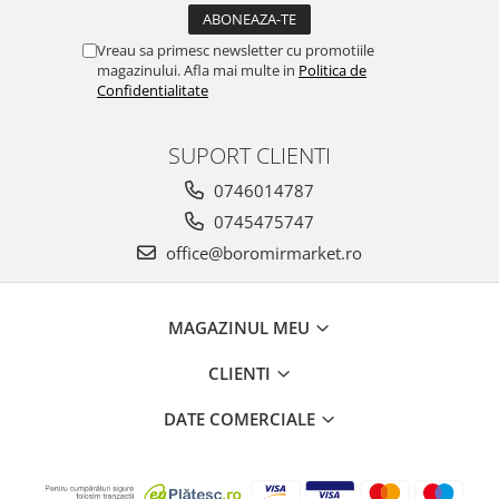
Horeca
Faina Profesionala
Vreau sa primesc newsletter cu promotiile
Fursecuri vrac
magazinului. Afla mai multe in
Politica de
Confidentialitate
Congelate brutarie
Cadouri
SUPORT CLIENTI
Pachete Cadou
Cozonac Wine Collection
0746014787
Vinuri Casa Isarescu
0745475747
Accesorii Boromir
office@boromirmarket.ro
Dulciurile Feleacul
Glucoza
MAGAZINUL MEU
Halva
Nuga
CLIENTI
Rahat
DATE COMERCIALE