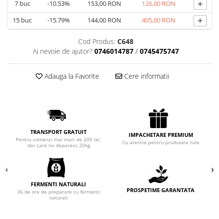
+
7
buc
-10.53%
153,00 RON
126,00 RON
Chec Glasat
+
15
buc
-15.79%
144,00 RON
405,00 RON
Checurile Royal
Prajituri
Cod Produs:
C648
Prajituri Fabrica de Amandine
Ai nevoie de ajutor?
0746014787
/
0745475747
Prajituri nuci
Rulade
Adauga la Favorite
Cere informatii
Prajitura ingerilor
Prajituri Red Collection
Prajituri cu fructe
Prajituri cafea
TRANSPORT GRATUIT
IMPACHETARE PREMIUM
Prajituri de Craciun
Pentru comenzi mai mari de 200 lei,
Cu atentie pentru produsele tale
dar care nu depasesc 20kg
Torturi ambalate
Chec mini
Torti
FERMENTI NATURALI
Foietaje
PROSPETIME GARANTATA
36 de ore de preparare cu fermenti
naturali
Biscuiti