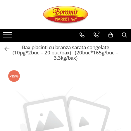
PRODUSE
Noutati
1
2
Produse de post
Bax placinti cu branza sarata congelate
Cozonac
(10pg*2buc = 20 buc/bax) - (20buc*165g/buc =
3.3kg/bax)
Cozonac Cremos
Cozonac Insiropat
Cozonac Exotic
-19%
Cozonac Creme
Cozonac Traditional
Cozonac Casa Boromir
Cozonac Pricomigdala
Cozonac Magnum
Cozonac Vegan (de post)
Cozonac Collection