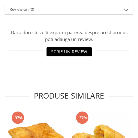
Turta dulce
Review-uri
(0)
Turta dulce cu nuci
Turta dulce de Sibiu
Turta dulce cu miere
Daca doresti sa iti exprimi parerea despre acest produs
Croissant
poti adauga un review.
Croissant Duofino
SCRIE UN REVIEW
Croissant cu maia
Cornulete
Boromele
Cornulete fragede
Pasca
PRODUSE SIMILARE
Pasca Fresh
Cereale
Paine
-37%
-37%
Paine ambalata
Chifle