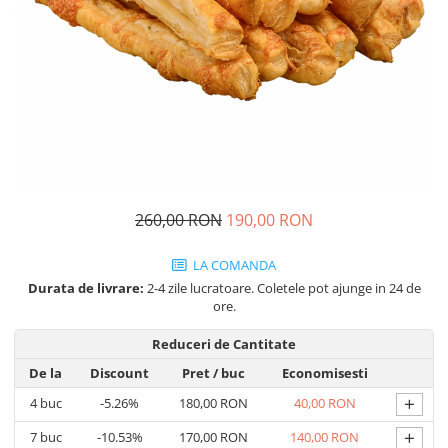
Cozo-Bun
Cozonac Cadou
Cozonac cu Unt
Cozonac Royal
Cozonac Mos Craciun
Cozonac Duofino
Cozonac Imperial
Cofetarie
260,00 RON
190,00 RON
Ciocolata
Salam de biscuiti
LA COMANDA
Fursecuri
Durata de livrare:
2-4 zile lucratoare. Coletele pot ajunge in 24 de
Creme tartinabile
ore.
Prajituri artizanale
Reduceri de Cantitate
Fursecuri cu unt
De la
Discount
Pret
/ buc
Economisesti
Chec
+
4
buc
-5.26%
180,00 RON
40,00 RON
Chec cu iaurt
+
7
buc
-10.53%
170,00 RON
140,00 RON
Chec Ciocco