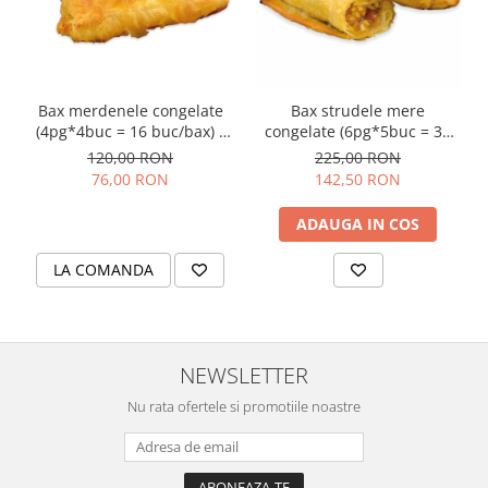
Colaci festivi
Snack-uri sărate
Covrigi cu ulei de masline
Covrigi de Buzau
Bax merdenele congelate
Bax strudele mere
Grisine
(4pg*4buc = 16 buc/bax) -
congelate (6pg*5buc = 30
Crochete
(16buc*107g/buc =
buc/bax) - (30buc*105g/buc
120,00 RON
225,00 RON
1.7kg/bax)
= 3.15kg/bax)
Produse de gătit
76,00 RON
142,50 RON
Faina
ADAUGA IN COS
Arpacas si pesmet
LA COMANDA
Malai
Produse congelate
Panificatie congelata
NEWSLETTER
Patiserie congelata
Pizza congelata
Nu rata ofertele si promotiile noastre
Baton Cookie congelat
Cheesecake congelat