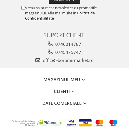
Horeca
Vreau sa primesc newsletter cu promotiile
Faina Profesionala
magazinului. Afla mai multe in
Politica de
Fursecuri vrac
Confidentialitate
Congelate brutarie
Cadouri
SUPORT CLIENTI
Pachete Cadou
0746014787
Cozonac Wine Collection
0745475747
Vinuri Casa Isarescu
office@boromirmarket.ro
Accesorii Boromir
Dulciurile Feleacul
Glucoza
MAGAZINUL MEU
Halva
CLIENTI
Nuga
Rahat
DATE COMERCIALE