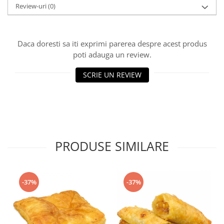
Turta dulce
Review-uri
(0)
Turta dulce cu nuci
Turta dulce de Sibiu
Daca doresti sa iti exprimi parerea despre acest produs
Turta dulce cu miere
poti adauga un review.
Croissant
Croissant Duofino
SCRIE UN REVIEW
Croissant cu maia
Cornulete
Boromele
Cornulete fragede
Pasca
PRODUSE SIMILARE
Pasca Fresh
Cereale
-37%
-37%
Paine
Paine ambalata
Chifle