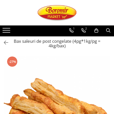
PRODUSE
Noutati
1
2
Produse de post
Bax saleuri de post congelate (4pg*1kg/pg =
Cozonac
4kg/bax)
Cozonac Cremos
Cozonac Insiropat
-27%
Cozonac Exotic
Cozonac Creme
Cozonac Traditional
Cozonac Casa Boromir
Cozonac Pricomigdala
Cozonac Magnum
Cozonac Vegan (de post)
Cozonac Collection