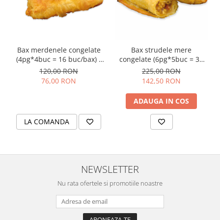
Colaci festivi
Snack-uri sărate
Covrigi cu ulei de masline
Covrigi de Buzau
Bax merdenele congelate
Bax strudele mere
Grisine
(4pg*4buc = 16 buc/bax) -
congelate (6pg*5buc = 30
Crochete
(16buc*107g/buc =
buc/bax) - (30buc*105g/buc
120,00 RON
225,00 RON
1.7kg/bax)
= 3.15kg/bax)
Produse de gătit
76,00 RON
142,50 RON
Faina
ADAUGA IN COS
Arpacas si pesmet
LA COMANDA
Malai
Produse congelate
Panificatie congelata
NEWSLETTER
Patiserie congelata
Pizza congelata
Nu rata ofertele si promotiile noastre
Baton Cookie congelat
Cheesecake congelat