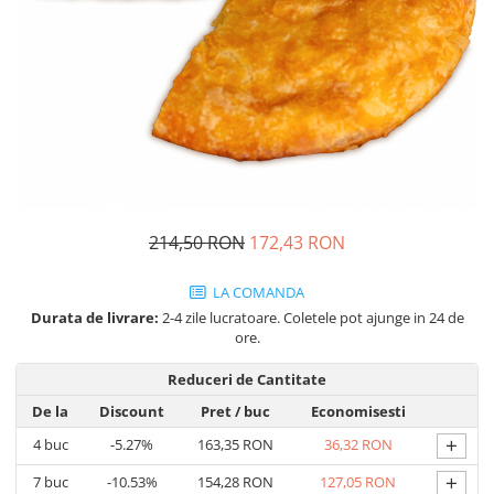
Cozo-Bun
Cozonac Cadou
Cozonac cu Unt
Cozonac Royal
Cozonac Mos Craciun
Cozonac Duofino
Cozonac Imperial
Cofetarie
214,50 RON
172,43 RON
Ciocolata
Salam de biscuiti
LA COMANDA
Fursecuri
Durata de livrare:
2-4 zile lucratoare. Coletele pot ajunge in 24 de
Creme tartinabile
ore.
Prajituri artizanale
Reduceri de Cantitate
Fursecuri cu unt
De la
Discount
Pret
/ buc
Economisesti
Chec
+
4
buc
-5.27%
163,35 RON
36,32 RON
Chec cu iaurt
+
7
buc
-10.53%
154,28 RON
127,05 RON
Chec Ciocco