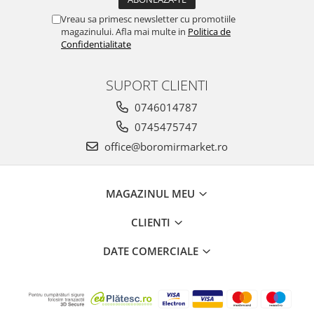
Horeca
Vreau sa primesc newsletter cu promotiile
Faina Profesionala
magazinului. Afla mai multe in
Politica de
Fursecuri vrac
Confidentialitate
Congelate brutarie
Cadouri
SUPORT CLIENTI
Pachete Cadou
0746014787
Cozonac Wine Collection
0745475747
Vinuri Casa Isarescu
office@boromirmarket.ro
Accesorii Boromir
Dulciurile Feleacul
Glucoza
MAGAZINUL MEU
Halva
CLIENTI
Nuga
Rahat
DATE COMERCIALE