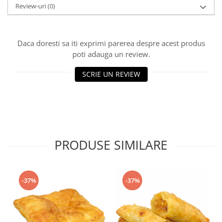
Turta dulce
Review-uri
(0)
Turta dulce cu nuci
Turta dulce de Sibiu
Daca doresti sa iti exprimi parerea despre acest produs
Turta dulce cu miere
poti adauga un review.
Croissant
Croissant Duofino
SCRIE UN REVIEW
Croissant cu maia
Cornulete
Boromele
Cornulete fragede
Pasca
PRODUSE SIMILARE
Pasca Fresh
Cereale
-37%
-37%
Paine
Paine ambalata
Chifle