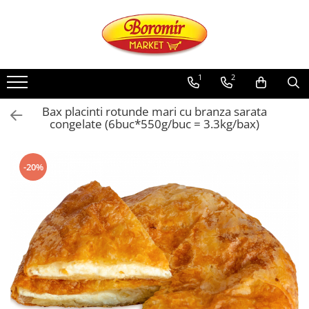
PRODUSE
Noutati
1
2
Produse de post
Bax placinti rotunde mari cu branza sarata
Cozonac
congelate (6buc*550g/buc = 3.3kg/bax)
Cozonac Cremos
Cozonac Insiropat
-20%
Cozonac Exotic
Cozonac Creme
Cozonac Traditional
Cozonac Casa Boromir
Cozonac Pricomigdala
Cozonac Magnum
Cozonac Vegan (de post)
Cozonac Collection