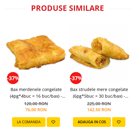
Colaci festivi
PRODUSE SIMILARE
Snack-uri sărate
Covrigi cu ulei de masline
Covrigi de Buzau
Grisine
Crochete
Produse de gătit
Faina
Arpacas si pesmet
-37%
-37%
Malai
Produse congelate
Bax merdenele congelate
Bax strudele mere congelate
Panificatie congelata
(4pg*4buc = 16 buc/bax) -
(6pg*5buc = 30 buc/bax) -
(16buc*107g/buc = 1.7kg/bax)
(30buc*105g/buc =
b
120,00 RON
225,00 RON
Patiserie congelata
3.15kg/bax)
76,00 RON
142,50 RON
Pizza congelata
Baton Cookie congelat
LA COMANDA
ADAUGA IN COS
Cheesecake congelat