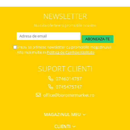
Horeca
Faina Profesionala
NEWSLETTER
Fursecuri vrac
Congelate brutarie
Nu rata ofertele si promotiile noastre
Cadouri
Pachete Cadou
Vreau sa primesc newsletter cu promotiile magazinului.
Cozonac Wine Collection
Afla mai multe in
Politica de Confidentialitate
Vinuri Casa Isarescu
Accesorii Boromir
SUPORT CLIENTI
Dulciurile Feleacul
0746014787
Glucoza
0745475747
Halva
office@boromirmarket.ro
Nuga
Rahat
MAGAZINUL MEU
CLIENTI