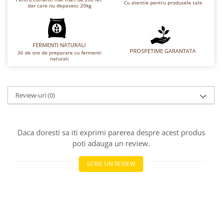
Turta dulce
Cu atentie pentru produsele tale
dar care nu depasesc 20kg
Turta dulce cu nuci
Turta dulce de Sibiu
Turta dulce cu miere
FERMENTI NATURALI
PROSPETIME GARANTATA
36 de ore de preparare cu fermenti
Croissant
naturali
Croissant Duofino
Croissant cu maia
Review-uri
(0)
Cornulete
Boromele
Cornulete fragede
Daca doresti sa iti exprimi parerea despre acest produs
Pasca
poti adauga un review.
Pasca Fresh
SCRIE UN REVIEW
Cereale
Paine
Paine ambalata
Chifle