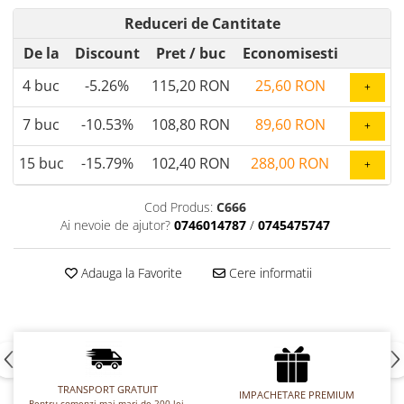
Chec Glasat
Reduceri de Cantitate
Checurile Royal
De la
Discount
Pret
/ buc
Economisesti
Prajituri
4
buc
-5.26%
115,20 RON
25,60 RON
+
Prajituri Fabrica de Amandine
Prajituri nuci
7
buc
-10.53%
108,80 RON
89,60 RON
+
Rulade
Prajitura ingerilor
15
buc
-15.79%
102,40 RON
288,00 RON
+
Prajituri Red Collection
Prajituri cu fructe
Cod Produs:
C666
Ai nevoie de ajutor?
0746014787
/
0745475747
Prajituri cafea
Prajituri de Craciun
Adauga la Favorite
Cere informatii
Torturi ambalate
Chec mini
Torti
Foietaje
Biscuiti
TRANSPORT GRATUIT
IMPACHETARE PREMIUM
Pentru comenzi mai mari de 200 lei,