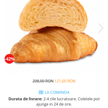
Cozo-Bun
Cozonac Cadou
Cozonac cu Unt
Cozonac Royal
Cozonac Mos Craciun
Cozonac Duofino
Cozonac Imperial
Cofetarie
Ciocolata
-42%
Salam de biscuiti
Fursecuri
Creme tartinabile
Prajituri artizanale
208,00 RON
121,60 RON
Fursecuri cu unt
Chec
LA COMANDA
Durata de livrare:
2-4 zile lucratoare. Coletele pot
Chec cu iaurt
ajunge in 24 de ore.
Chec Ciocco