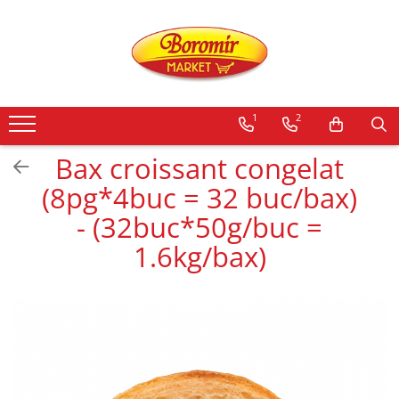
PRODUSE
Noutati
1
2
Produse de post
Cozonac
Bax croissant congelat
Cozonac Cremos
(8pg*4buc = 32 buc/bax)
Cozonac Insiropat
- (32buc*50g/buc =
Cozonac Exotic
1.6kg/bax)
Cozonac Creme
Cozonac Traditional
Cozonac Casa Boromir
Cozonac Pricomigdala
Cozonac Magnum
Cozonac Vegan (de post)
Cozonac Collection