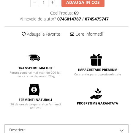
ADAUGA IN COS
Chec Glasat
Checurile Royal
Cod Produs:
69
Ai nevoie de ajutor?
0746014787
/
0745475747
Prajituri
Prajituri Fabrica de Amandine
Adauga la Favorite
Cere informatii
Prajituri nuci
Rulade
Prajitura ingerilor
Prajituri Red Collection
Prajituri cu fructe
TRANSPORT GRATUIT
IMPACHETARE PREMIUM
Pentru comenzi mai mari de 200 lei,
Cu atentie pentru produsele tale
Prajituri cafea
dar care nu depasesc 20kg
Prajituri de Craciun
Torturi ambalate
Chec mini
FERMENTI NATURALI
PROSPETIME GARANTATA
36 de ore de preparare cu fermenti
Torti
naturali
Foietaje
Biscuiti
Descriere