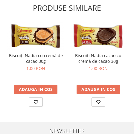
Horeca
PRODUSE SIMILARE
Faina Profesionala
Fursecuri vrac
Congelate brutarie
Cadouri
Pachete Cadou
Cozonac Wine Collection
Biscuiți Nadia cu cremă de
Biscuiți Nadia cacao cu
Vinuri Casa Isarescu
cacao 30g
cremă de cacao 30g
Accesorii Boromir
1,00 RON
1,00 RON
Dulciurile Feleacul
Glucoza
ADAUGA IN COS
ADAUGA IN COS
Halva
Nuga
Rahat
NEWSLETTER