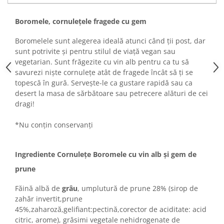
Turta dulce
Turta dulce cu nuci
Boromele, cornulețele fragede cu gem
Turta dulce de Sibiu
Boromelele sunt alegerea ideală atunci când ții post, dar
Turta dulce cu miere
sunt potrivite și pentru stilul de viață vegan sau
Croissant
vegetarian. Sunt frăgezite cu vin alb pentru ca tu să
Croissant Duofino
savurezi niște cornulețe atât de fragede încât să ți se
topescă în gură. Servește-le ca gustare rapidă sau ca
Croissant cu maia
desert la masa de sărbătoare sau petrecere alături de cei
Cornulete
dragi!
Boromele
*Nu conțin conservanți
Cornulete fragede
Pasca
Ingrediente Cornulețe Boromele cu vin alb și gem de
Pasca Fresh
Cereale
prune
Paine
Făină albă de
grâu
, umplutură de prune 28% (sirop de
zahăr invertit,prune
Paine ambalata
45%,zaharoză,gelifiant:pectină,corector de aciditate: acid
Chifle
citric, arome), grăsimi vegetale nehidrogenate de