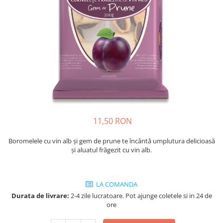
Cozo-Bun
Cozonac Cadou
Cozonac cu Unt
Cozonac Royal
Cozonac Mos Craciun
Cozonac Duofino
Cozonac Imperial
Cofetarie
Ciocolata
11,50 RON
Salam de biscuiti
Fursecuri
Boromelele cu vin alb și gem de prune te încântă umplutura delicioasă
și aluatul frăgezit cu vin alb.
Creme tartinabile
Prajituri artizanale
Fursecuri cu unt
LA COMANDA
Chec
Durata de livrare:
2-4 zile lucratoare. Pot ajunge coletele si in 24 de
ore
Chec cu iaurt
Chec Ciocco