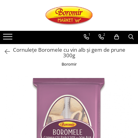
PRODUSE
Noutati
1
2
Produse de post
Cornulețe Boromele cu vin alb și gem de prune
Cozonac
300g
Cozonac Cremos
Boromir
Cozonac Insiropat
Cozonac Exotic
Cozonac Creme
Cozonac Traditional
Cozonac Casa Boromir
Cozonac Pricomigdala
Cozonac Magnum
Cozonac Vegan (de post)
Cozonac Collection