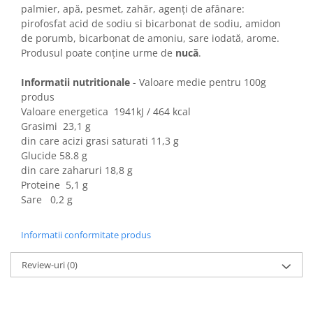
Colaci festivi
palmier, apă, pesmet, zahăr, agenți de afânare:
Snack-uri sărate
pirofosfat acid de sodiu si bicarbonat de sodiu, amidon
de porumb, bicarbonat de amoniu, sare iodată, arome.
Covrigi cu ulei de masline
Produsul poate conține urme de
nucă
.
Covrigi de Buzau
Grisine
Informatii nutritionale
- Valoare medie pentru 100g
Crochete
produs
Valoare energetica 1941kJ / 464 kcal
Produse de gătit
Grasimi 23,1 g
Faina
din care acizi grasi saturati 11,3 g
Glucide 58.8 g
Arpacas si pesmet
din care zaharuri 18,8 g
Malai
Proteine 5,1 g
Sare 0,2 g
Produse congelate
Panificatie congelata
Informatii conformitate produs
Patiserie congelata
Pizza congelata
Review-uri
(0)
Baton Cookie congelat
Cheesecake congelat