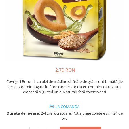
Cozo-Bun
Cozonac Cadou
Cozonac cu Unt
Cozonac Royal
Cozonac Mos Craciun
Cozonac Duofino
Cozonac Imperial
Cofetarie
Ciocolata
2,70 RON
Salam de biscuiti
Fursecuri
Covrigeii Boromir cu ulei de măsline și tărâțe de grâu sunt bunătățile
de la Boromir bogate în fibre care te vor cuceri complet cu textura
Creme tartinabile
crocantă și gustul unic. Naturali, fără conservanți
Prajituri artizanale
Fursecuri cu unt
LA COMANDA
Chec
Durata de livrare:
2-4 zile lucratoare. Pot ajunge coletele si in 24 de
ore
Chec cu iaurt
Chec Ciocco