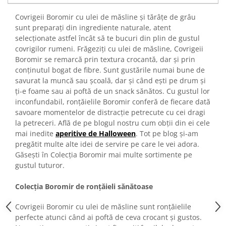
Turta dulce
Covrigeii Boromir cu ulei de măsline și tărâțe de grâu
Turta dulce cu nuci
sunt preparați din ingrediente naturale, atent
Turta dulce de Sibiu
selecționate astfel încât să te bucuri din plin de gustul
Turta dulce cu miere
covrigilor rumeni. Frăgeziți cu ulei de măsline, Covrigeii
Croissant
Boromir se remarcă prin textura crocantă, dar și prin
conținutul bogat de fibre. Sunt gustările numai bune de
Croissant Duofino
savurat la muncă sau școală, dar și când ești pe drum și
Croissant cu maia
ți-e foame sau ai poftă de un snack sănătos. Cu gustul lor
Cornulete
inconfundabil, ronțăielile Boromir conferă de fiecare dată
savoare momentelor de distracție petrecute cu cei dragi
Boromele
la petreceri. Află de pe blogul nostru cum obții din ei cele
Cornulete fragede
mai inedite
aperitive de Halloween
. Tot pe blog și-am
Pasca
pregătit multe alte idei de servire pe care le vei adora.
Găsești în Colecția Boromir mai multe sortimente pe
Pasca Fresh
gustul tuturor.
Cereale
Paine
Colecția Boromir de ronțăieli sănătoase
Paine ambalata
Covrigeii Boromir cu ulei de măsline sunt ronțăielile
Chifle
perfecte atunci când ai poftă de ceva crocant și gustos.