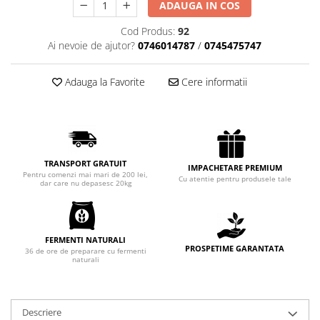
ADAUGA IN COS
Chec Glasat
Checurile Royal
Cod Produs:
92
Ai nevoie de ajutor?
0746014787
/
0745475747
Prajituri
Prajituri Fabrica de Amandine
Adauga la Favorite
Cere informatii
Prajituri nuci
Rulade
Prajitura ingerilor
Prajituri Red Collection
Prajituri cu fructe
TRANSPORT GRATUIT
IMPACHETARE PREMIUM
Pentru comenzi mai mari de 200 lei,
Cu atentie pentru produsele tale
Prajituri cafea
dar care nu depasesc 20kg
Prajituri de Craciun
Torturi ambalate
Chec mini
FERMENTI NATURALI
PROSPETIME GARANTATA
36 de ore de preparare cu fermenti
Torti
naturali
Foietaje
Biscuiti
Descriere