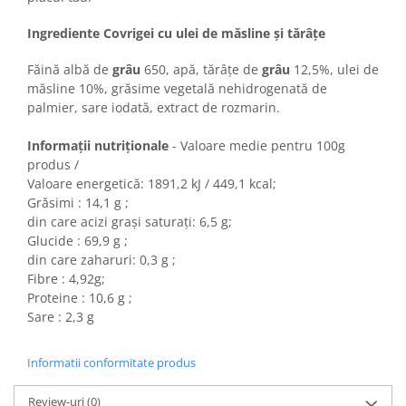
Horeca
Faina Profesionala
Ingrediente Covrigei cu ulei de măsline și tărâțe
Fursecuri vrac
Făină albă de
grâu
650, apă, tărâțe de
grâu
12,5%, ulei de
Congelate brutarie
măsline 10%, grăsime vegetală nehidrogenată de
Cadouri
palmier, sare iodată, extract de rozmarin.
Pachete Cadou
Informații nutriționale
- Valoare medie pentru 100g
Cozonac Wine Collection
produs /
Vinuri Casa Isarescu
Valoare energetică: 1891,2 kJ / 449,1 kcal;
Accesorii Boromir
Grăsimi : 14,1 g ;
Dulciurile Feleacul
din care acizi grași saturați: 6,5 g;
Glucide : 69,9 g ;
Glucoza
din care zaharuri: 0,3 g ;
Halva
Fibre : 4,92g;
Nuga
Proteine : 10,6 g ;
Sare : 2,3 g
Rahat
Informatii conformitate produs
Review-uri
(0)