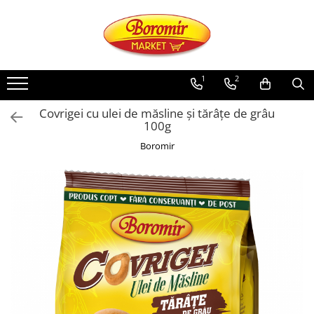
PRODUSE
Noutati
1
2
Produse de post
Covrigei cu ulei de măsline și tărâțe de grâu
Cozonac
100g
Cozonac Cremos
Boromir
Cozonac Insiropat
Cozonac Exotic
Cozonac Creme
Cozonac Traditional
Cozonac Casa Boromir
Cozonac Pricomigdala
Cozonac Magnum
Cozonac Vegan (de post)
Cozonac Collection