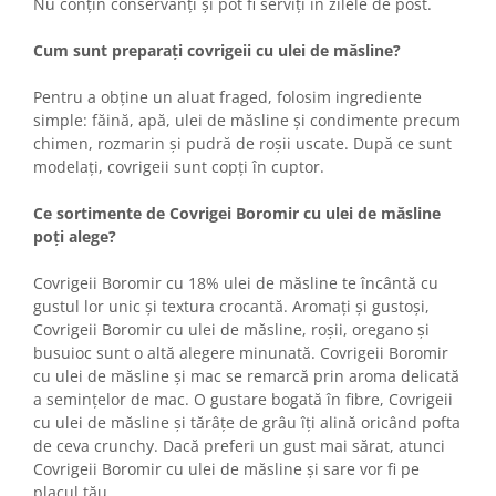
Colaci festivi
Nu conțin conservanți și pot fi serviți în zilele de post.
Snack-uri sărate
Cum sunt preparați covrigeii cu ulei de măsline?
Covrigi cu ulei de masline
Covrigi de Buzau
Pentru a obține un aluat fraged, folosim ingrediente
simple: făină, apă, ulei de măsline și condimente precum
Grisine
chimen, rozmarin și pudră de roșii uscate. După ce sunt
Crochete
modelați, covrigeii sunt copți în cuptor.
Produse de gătit
Ce sortimente de Covrigei Boromir cu ulei de măsline
Faina
poți alege?
Arpacas si pesmet
Covrigeii Boromir cu 18% ulei de măsline te încântă cu
Malai
gustul lor unic și textura crocantă. Aromați și gustoși,
Produse congelate
Covrigeii Boromir cu ulei de măsline, roșii, oregano și
Panificatie congelata
busuioc sunt o altă alegere minunată. Covrigeii Boromir
cu ulei de măsline și mac se remarcă prin aroma delicată
Patiserie congelata
a semințelor de mac. O gustare bogată în fibre, Covrigeii
Pizza congelata
cu ulei de măsline și tărâțe de grâu îți alină oricând pofta
Baton Cookie congelat
de ceva crunchy. Dacă preferi un gust mai sărat, atunci
Cheesecake congelat
Covrigeii Boromir cu ulei de măsline și sare vor fi pe
placul tău.