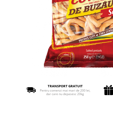
Cozo-Bun
Cozonac Cadou
Cozonac cu Unt
Cozonac Royal
Cozonac Mos Craciun
Cozonac Duofino
Cozonac Imperial
Cofetarie
Ciocolata
Salam de biscuiti
Fursecuri
Creme tartinabile
Prajituri artizanale
TRANSPORT GRATUIT
Fursecuri cu unt
Pentru comenzi mai mari de 200 lei,
dar care nu depasesc 20kg
Chec
Chec cu iaurt
Chec Ciocco