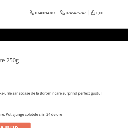
0746014787
0745475747
0,00
re 250g
ks-urile sănătoase de la Boromir care surprind perfect gustul
are. Pot ajunge coletele si in 24 de ore
A IN COS