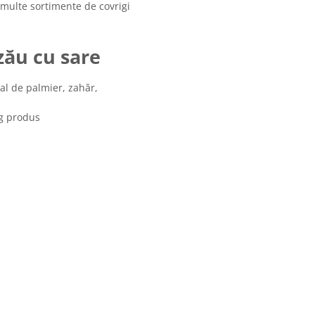
multe sortimente de covrigi
zău cu sare
tal de palmier, zahăr,
0g produs