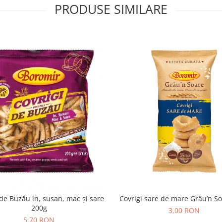
PRODUSE SIMILARE
 de Buzău in, susan, mac și sare
Covrigi sare de mare Grâu’n S
200g
3,00 RON
5,70 RON