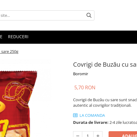
E
REDUCERI
 sare 250g
Covrigi de Buzău cu sa
Boromir
5,70 RON
Covrigii de Buzău cu sare sunt snac
autentic al covrigilor tradiționali.
LA COMANDA
Durata de livrare:
2-4 zile lucrato
ADAUG