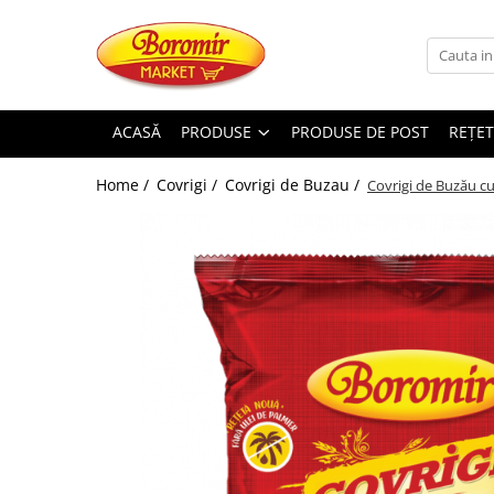
PRODUSE
Noutati
ACASĂ
PRODUSE
PRODUSE DE POST
REȚET
Produse de post
Home /
Covrigi /
Covrigi de Buzau /
Covrigi de Buzău cu
Cozonac
Cozonac Cremos
Cozonac Insiropat
Cozonac Exotic
Cozonac Creme
Cozonac Traditional
Cozonac Casa Boromir
Cozonac Pricomigdala
Cozonac Magnum
Cozonac Vegan (de post)
Cozonac Collection