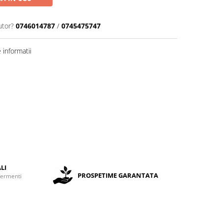
utor?
0746014787
/
0745475747
informatii
LI
PROSPETIME GARANTATA
fermenti