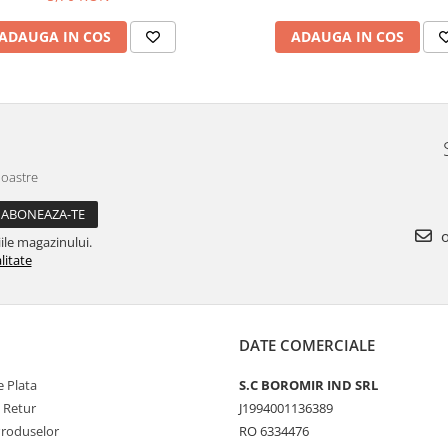
ADAUGA IN COS
ADAUGA IN COS
noastre
o
ile magazinului.
litate
DATE COMERCIALE
 Plata
S.C BOROMIR IND SRL
e Retur
J1994001136389
Produselor
RO 6334476