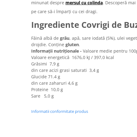
Turta dulce
minunat despre
mersul cu colinda
. Descoperă mai 
Turta dulce cu nuci
pe care să-i împarți cu cei dragi.
Turta dulce de Sibiu
Ingrediente Covrigi de Bu
Turta dulce cu miere
Croissant
Făină albă de
grâu
, apă, sare iodată (5%), ulei vege
Croissant Duofino
drojdie. Conține
gluten
.
Informații nutriționale -
Valoare medie pentru 10
Croissant cu maia
Valoare energetică 1676,0 kJ / 397,0 kcal
Cornulete
Grăsimi 7,9 g
Boromele
din care acizi grasi saturati 3,4 g
Glucide 71.4 g
Cornulete fragede
din care zaharuri 4,6 g
Pasca
Proteine 10,0 g
Pasca Fresh
Sare 5,0 g
Cereale
Informatii conformitate produs
Paine
Paine ambalata
Chifle