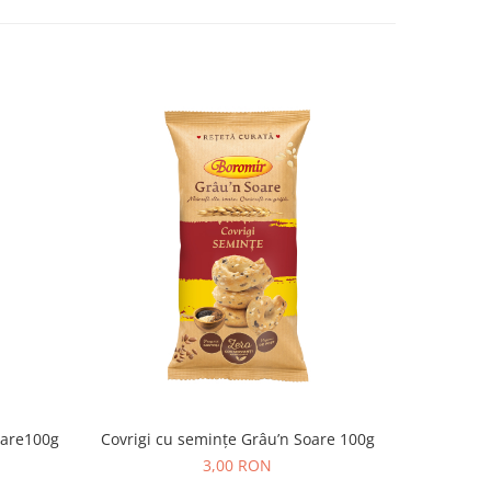
oare100g
Covrigi cu semințe Grâu’n Soare 100g
Covrigi cu 
3,00 RON