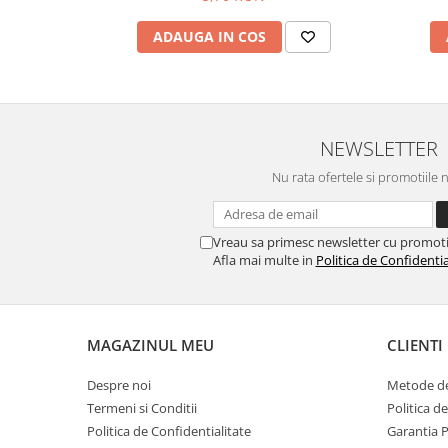
Horeca
Faina Profesionala
ADAUGA IN COS
Fursecuri vrac
Congelate brutarie
Cadouri
Pachete Cadou
NEWSLETTER
Cozonac Wine Collection
Nu rata ofertele si promotiile 
Vinuri Casa Isarescu
Accesorii Boromir
Vreau sa primesc newsletter cu promoti
Dulciurile Feleacul
Afla mai multe in
Politica de Confidentia
Glucoza
Halva
Nuga
MAGAZINUL MEU
CLIENTI
Rahat
Despre noi
Metode de
Termeni si Conditii
Politica d
Politica de Confidentialitate
Garantia 