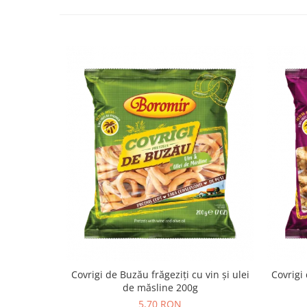
Colaci festivi
Snack-uri sărate
Covrigi cu ulei de masline
Covrigi de Buzau
Grisine
Crochete
Produse de gătit
Faina
Arpacas si pesmet
Malai
Produse congelate
Panificatie congelata
Patiserie congelata
Pizza congelata
Baton Cookie congelat
Covrigi de Buzău frăgeziți cu vin și ulei
Covrigi
de măsline 200g
Cheesecake congelat
5,70 RON