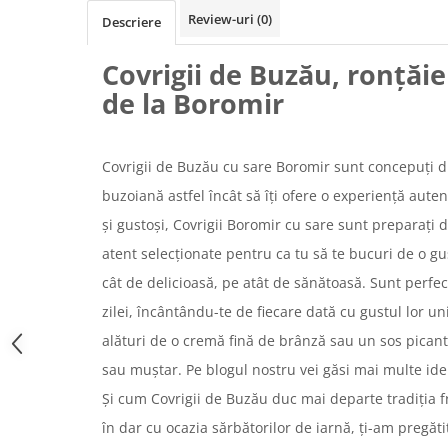
Chec Glasat
Review-uri
(0)
Descriere
Checurile Royal
Covrigii de Buzău, ronțăie
Prajituri
de la Boromir
Prajituri Fabrica de Amandine
Prajituri nuci
Rulade
Covrigii de Buzău cu sare Boromir sunt concepuți d
Prajitura ingerilor
buzoiană astfel încât să îți ofere o experiență auten
Prajituri Red Collection
și gustoși, Covrigii Boromir cu sare sunt preparați 
Prajituri cu fructe
atent selecționate pentru ca tu să te bucuri de o gu
Prajituri cafea
Prajituri de Craciun
cât de delicioasă, pe atât de sănătoasă. Sunt perfe
Torturi ambalate
zilei, încântându-te de fiecare dată cu gustul lor u
Chec mini
alături de o cremă fină de brânză sau un sos pican
Torti
sau muștar. Pe blogul nostru vei găsi mai multe ide
Foietaje
Și cum Covrigii de Buzău duc mai departe tradiția fr
Biscuiti
în dar cu ocazia sărbătorilor de iarnă, ți-am pregătit