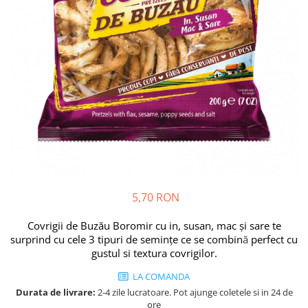
Cozo-Bun
Cozonac Cadou
Cozonac cu Unt
Cozonac Royal
Cozonac Mos Craciun
Cozonac Duofino
Cozonac Imperial
Cofetarie
Ciocolata
Salam de biscuiti
Fursecuri
5,70 RON
Creme tartinabile
Covrigii de Buzău Boromir cu in, susan, mac și sare te
Prajituri artizanale
surprind cu cele 3 tipuri de semințe ce se combin
ă
perfect cu
Fursecuri cu unt
gustul si textura covrigilor.
Chec
LA COMANDA
Chec cu iaurt
Durata de livrare:
2-4 zile lucratoare. Pot ajunge coletele si in 24 de
Chec Ciocco
ore