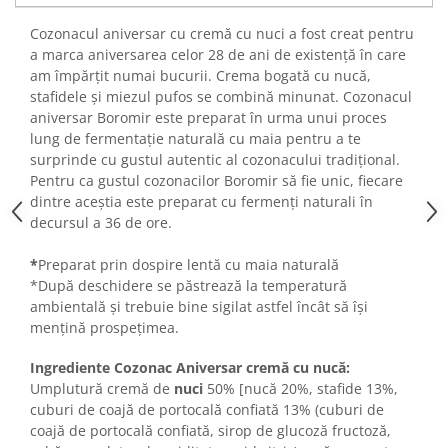
Turta dulce
Cozonacul aniversar cu cremă cu nuci a fost creat pentru
Turta dulce cu nuci
a marca aniversarea celor 28 de ani de existență în care
Turta dulce de Sibiu
am împărțit numai bucurii. Crema bogată cu nucă,
Turta dulce cu miere
stafidele și miezul pufos se combină minunat. Cozonacul
Croissant
aniversar Boromir este preparat în urma unui proces
lung de fermentație naturală cu maia pentru a te
Croissant Duofino
surprinde cu gustul autentic al cozonacului tradițional.
Croissant cu maia
Pentru ca gustul cozonacilor Boromir să fie unic, fiecare
Cornulete
dintre aceștia este preparat cu fermenți naturali în
decursul a 36 de ore.
Boromele
Cornulete fragede
*
Preparat prin dospire lentă cu maia naturală
Pasca
*După deschidere se păstrează la temperatură
ambientală și trebuie bine sigilat astfel încât să își
Pasca Fresh
mențină prospețimea.
Cereale
Paine
Ingrediente Cozonac Aniversar cremă cu nucă:
Umplutură cremă de
nuci
50% [nucă 20%, stafide 13%,
Paine ambalata
cuburi de coajă de portocală confiată 13% (cuburi de
Chifle
coajă de portocală confiată, sirop de glucoză fructoză,