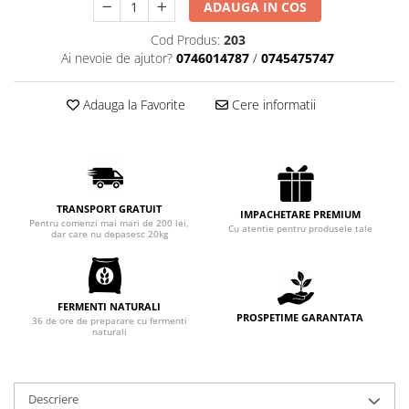
ADAUGA IN COS
Chec Glasat
Checurile Royal
Cod Produs:
203
Ai nevoie de ajutor?
0746014787
/
0745475747
Prajituri
Prajituri Fabrica de Amandine
Adauga la Favorite
Cere informatii
Prajituri nuci
Rulade
Prajitura ingerilor
Prajituri Red Collection
Prajituri cu fructe
TRANSPORT GRATUIT
IMPACHETARE PREMIUM
Pentru comenzi mai mari de 200 lei,
Cu atentie pentru produsele tale
Prajituri cafea
dar care nu depasesc 20kg
Prajituri de Craciun
Torturi ambalate
Chec mini
FERMENTI NATURALI
PROSPETIME GARANTATA
36 de ore de preparare cu fermenti
Torti
naturali
Foietaje
Biscuiti
Descriere