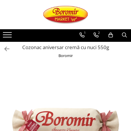
PRODUSE
Noutati
1
2
Produse de post
Cozonac aniversar cremă cu nuci 550g
Cozonac
Boromir
Cozonac Cremos
Cozonac Insiropat
Cozonac Exotic
Cozonac Creme
Cozonac Traditional
Cozonac Casa Boromir
Cozonac Pricomigdala
Cozonac Magnum
Cozonac Vegan (de post)
Cozonac Collection