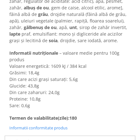
Colaci festivi
zahăr, regulator de aciditate: acid citric), apă, pesmet,
zahăr,
albuş de ou
, gem de caise, alcool etilic, arome],
Snack-uri sărate
făină albă de
grâu
, drojdie naturală (făină albă de grâu,
Covrigi cu ulei de masline
apă), uleiuri vegetale (palmier, rapiţă, floarea soarelui),
Covrigi de Buzau
zahăr,
gălbenuş de ou
, apă,
unt
, sirop de zahăr invertit,
lapte
praf, emulsifiant: mono şi digliceride ale acizilor
Grisine
graşi şi lecitină de
soia
, drojdie, sare iodată, arome.
Crochete
Produse de gătit
Informatii nutriționale
– valoare medie pentru 100g
produs
Faina
Valoare energetică: 1609 kJ / 384 kcal
Arpacas si pesmet
Grăsimi: 18,4g
Din care acizi grași saturați: 5,6g
Malai
Glucide: 43,8g
Produse congelate
Din care zaharuri: 24,0g
Proteine: 10,8g
Panificatie congelata
Sare: 0,6g
Patiserie congelata
Pizza congelata
Termen de valabilitate(zile):180
Baton Cookie congelat
Informatii conformitate produs
Cheesecake congelat