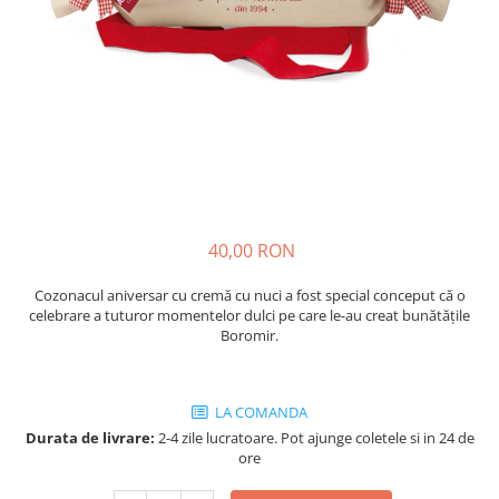
Cozo-Bun
Cozonac Cadou
Cozonac cu Unt
Cozonac Royal
Cozonac Mos Craciun
Cozonac Duofino
Cozonac Imperial
Cofetarie
40,00 RON
Ciocolata
Salam de biscuiti
Cozonacul aniversar cu cremă cu nuci a fost special conceput că o
Fursecuri
celebrare a tuturor momentelor dulci pe care le-au creat bunătățile
Boromir.
Creme tartinabile
Prajituri artizanale
Fursecuri cu unt
LA COMANDA
Chec
Durata de livrare:
2-4 zile lucratoare. Pot ajunge coletele si in 24 de
ore
Chec cu iaurt
Chec Ciocco