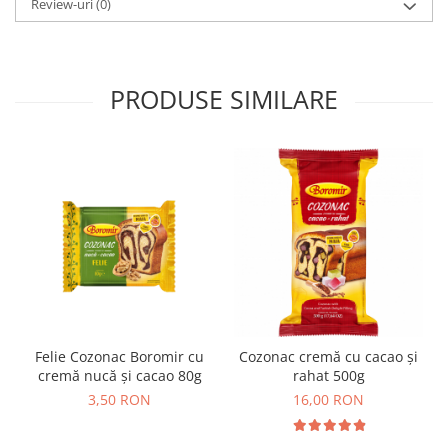
Horeca
Review-uri
(0)
Faina Profesionala
Fursecuri vrac
Congelate brutarie
PRODUSE SIMILARE
Cadouri
Pachete Cadou
Cozonac Wine Collection
Vinuri Casa Isarescu
Accesorii Boromir
Dulciurile Feleacul
Glucoza
Halva
Nuga
Rahat
Felie Cozonac Boromir cu
Cozonac cremă cu cacao și
cremă nucă și cacao 80g
rahat 500g
3,50 RON
16,00 RON