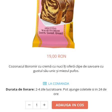
Cozo-Bun
Cozonac Cadou
Cozonac cu Unt
Cozonac Royal
Cozonac Mos Craciun
Cozonac Duofino
Cozonac Imperial
Cofetarie
19,00 RON
Ciocolata
Salam de biscuiti
Cozonacul Boromir cu cremă cu nuci îți oferă clipe de savoare cu
Fursecuri
gustul său unic și miezul pufos.
Creme tartinabile
Prajituri artizanale
LA COMANDA
Fursecuri cu unt
Durata de livrare:
2-4 zile lucratoare. Pot ajunge coletele si in 24 de
ore
Chec
Chec cu iaurt
ADAUGA IN COS
Chec Ciocco