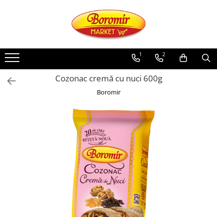
PRODUSE
Noutati
1
2
Produse de post
Cozonac cremă cu nuci 600g
Cozonac
Boromir
Cozonac Cremos
Cozonac Insiropat
Cozonac Exotic
Cozonac Creme
Cozonac Traditional
Cozonac Casa Boromir
Cozonac Pricomigdala
Cozonac Magnum
Cozonac Vegan (de post)
Cozonac Collection