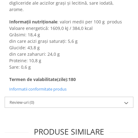
Colaci festivi
digliceride ale acizilor graşi şi lecitină, sare iodată,
Snack-uri sărate
arome.
Covrigi cu ulei de masline
Informații nutriționale
: valori medii per 100 g produs
Covrigi de Buzau
Valoare energetică: 1609,0 kJ / 384,0 kcal
Grisine
Grăsimi: 18,4 g
din care acizi grași saturați: 5,6 g
Crochete
Glucide: 43,8 g
Produse de gătit
din care zaharuri: 24,0 g
Faina
Proteine: 10,8 g
Sare: 0,6 g
Arpacas si pesmet
Malai
Termen de valabilitate(zile):180
Produse congelate
Informatii conformitate produs
Panificatie congelata
Review-uri
(0)
Patiserie congelata
Pizza congelata
Baton Cookie congelat
PRODUSE SIMILARE
Cheesecake congelat