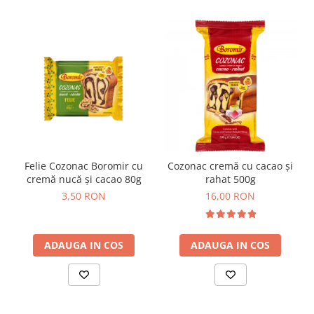
Horeca
Faina Profesionala
Fursecuri vrac
Congelate brutarie
Cadouri
Pachete Cadou
Cozonac Wine Collection
Vinuri Casa Isarescu
Accesorii Boromir
Felie Cozonac Boromir cu
Cozonac cremă cu cacao și
Dulciurile Feleacul
cremă nucă și cacao 80g
rahat 500g
Glucoza
3,50 RON
16,00 RON
Halva
Nuga
ADAUGA IN COS
ADAUGA IN COS
Rahat