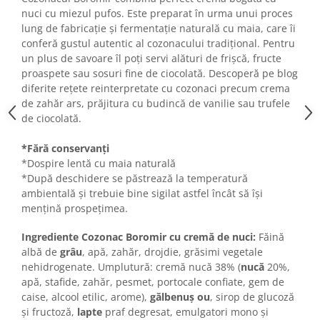
Turta dulce
nuci cu miezul pufos. Este preparat în urma unui proces
Turta dulce cu nuci
lung de fabricație și fermentație naturală cu maia, care îi
conferă gustul autentic al cozonacului tradițional. Pentru
Turta dulce de Sibiu
un plus de savoare îl poți servi alături de frișcă, fructe
Turta dulce cu miere
proaspete sau sosuri fine de ciocolată. Descoperă pe blog
Croissant
diferite rețete reinterpretate cu cozonaci precum crema
Croissant Duofino
de zahăr ars, prăjitura cu budincă de vanilie sau trufele
de ciocolată.
Croissant cu maia
Cornulete
*Fără conservanți
Boromele
*Dospire lentă cu maia naturală
*După deschidere se păstrează la temperatură
Cornulete fragede
ambientală și trebuie bine sigilat astfel încât să își
Pasca
mențină prospețimea.
Pasca Fresh
Ingrediente Cozonac Boromir cu cremă de nuci:
Făină
Cereale
albă de
grâu
, apă, zahăr, drojdie, grăsimi vegetale
Paine
nehidrogenate. Umplutură: cremă nucă 38% (
nucă
20%,
apă, stafide, zahăr, pesmet, portocale confiate, gem de
Paine ambalata
caise, alcool etilic, arome),
gălbenuş ou
, sirop de glucoză
Chifle
şi fructoză,
lapte
praf degresat, emulgatori mono şi