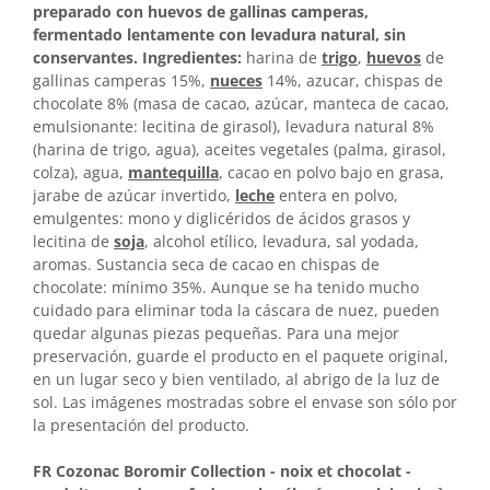
preparado con huevos de gallinas camperas,
fermentado lentamente con levadura natural, sin
conservantes. Ingredientes:
harina de
trigo
,
huevos
de
gallinas camperas 15%,
nueces
14%, azucar, chispas de
chocolate 8% (masa de cacao, azúcar, manteca de cacao,
emulsionante: lecitina de girasol), levadura natural 8%
(harina de trigo, agua), aceites vegetales (palma, girasol,
colza), agua,
mantequilla
, cacao en polvo bajo en grasa,
jarabe de azúcar invertido,
leche
entera en polvo,
emulgentes: mono y diglicéridos de ácidos grasos y
lecitina de
soja
, alcohol etílico, levadura, sal yodada,
aromas. Sustancia seca de cacao en chispas de
chocolate: mínimo 35%. Aunque se ha tenido mucho
cuidado para eliminar toda la cáscara de nuez, pueden
quedar algunas piezas pequeñas. Para una mejor
preservación, guarde el producto en el paquete original,
en un lugar seco y bien ventilado, al abrigo de la luz de
sol. Las imágenes mostradas sobre el envase son sólo por
la presentación del producto.
FR Cozonac Boromir Collection - noix et chocolat -