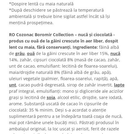
Turta dulce
*Dospire lentă cu maia naturală
*După deschidere se păstrează la temperatură
Turta dulce cu nuci
ambientală și trebuie bine sigilat astfel încât să își
Turta dulce de Sibiu
mențină prospețimea.
Turta dulce cu miere
Croissant
RO Cozonac Boromir Collection – nucă și ciocolată -
produs cu ouă de la găini crescute în aer liber, dospit
Croissant Duofino
lent cu maia, fără conservanți. Ingrediente:
făină albă
Croissant cu maia
de
grâu
,
ouă
de la găini crescute în aer liber 15%,
nucă
Cornulete
14%, zahăr, cipsuri ciocolată 8% (masă de cacao, zahăr,
unt de cacao, emulsifiant: lecitină de floarea-soarelui),
Boromele
maia/drojdie naturală 8% (făină albă de grâu, apă),
Cornulete fragede
uleiuri vegetale (palmier, floarea-soarelui, rapiţă), apă,
Pasca
unt
, cacao pudră degresată, sirop de zahăr invertit,
lapte
praf integral, emulsifianți: mono și digliceride ale acizilor
Pasca Fresh
grași și lecitină de
soia
, alcool etilic, drojdie, sare iodată,
Cereale
arome. Substanță uscată de cacao în cipsurile de
ciocolată: 35 % minim. Deși s-a acordat o atenție
Paine
suplimentară pentru a se îndepărta toată coaja de nucă,
Paine ambalata
mai pot rămâne unele bucăți mici. Păstraţi produsul în
Chifle
ambalajul original, la loc uscat şi aerisit, ferit de razele