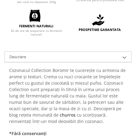
dar care nu depasesc 20kg
Chec Glasat
Checurile Royal
Prajituri
FERMENTI NATURALI
PROSPETIME GARANTATA
Prajituri Fabrica de Amandine
36 de ore de preparare cu fermenti
naturali
Prajituri nuci
Rulade
Prajitura ingerilor
Descriere
Prajituri Red Collection
Prajituri cu fructe
Cozonacul Collection Boromir te cucerește cu armonia de
arome și texturi. Crema cu nuci crocante se împletește
Prajituri cafea
perfect cu gustul de ciocolată și miezul pufos. Cozonacii
Prajituri de Craciun
Collection sunt preparați în tihnă în urma unui proces
Torturi ambalate
lung de fermentație naturală cu maia. Gustul lor este
Chec mini
numai bun de savurat de sărbători, la petreceri sau alte
ocazii speciale, dar și la masa de zi cu zi. Descoperă pe
Torti
blog rețeta minunată de
churros
cu scorțișoară,
Foietaje
reinventați într-un mod deosebit din cozonaci.
Biscuiti
*Fără conservanți