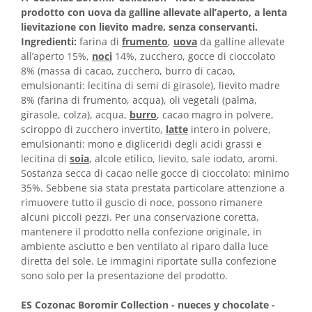
Horeca
prodotto con uova da galline allevate all’aperto, a lenta
Faina Profesionala
lievitazione con lievito madre, senza conservanti.
Fursecuri vrac
Ingredienti:
farina di
frumento
,
uova
da galline allevate
all’aperto 15%,
noci
14%, zucchero, gocce di cioccolato
Congelate brutarie
8% (massa di cacao, zucchero, burro di cacao,
Cadouri
emulsionanti: lecitina di semi di girasole), lievito madre
Pachete Cadou
8% (farina di frumento, acqua), oli vegetali (palma,
girasole, colza), acqua,
burro
, cacao magro in polvere,
Cozonac Wine Collection
sciroppo di zucchero invertito,
latte
intero in polvere,
Vinuri Casa Isarescu
emulsionanti: mono e digliceridi degli acidi grassi e
Accesorii Boromir
lecitina di
soia
, alcole etilico, lievito, sale iodato, aromi.
Dulciurile Feleacul
Sostanza secca di cacao nelle gocce di cioccolato: minimo
35%. Sebbene sia stata prestata particolare attenzione a
Glucoza
rimuovere tutto il guscio di noce, possono rimanere
Halva
alcuni piccoli pezzi. Per una conservazione coretta,
Nuga
mantenere il prodotto nella confezione originale, in
ambiente asciutto e ben ventilato al riparo dalla luce
Rahat
diretta del sole. Le immagini riportate sulla confezione
sono solo per la presentazione del prodotto.
ES Cozonac Boromir Collection - nueces y chocolate -