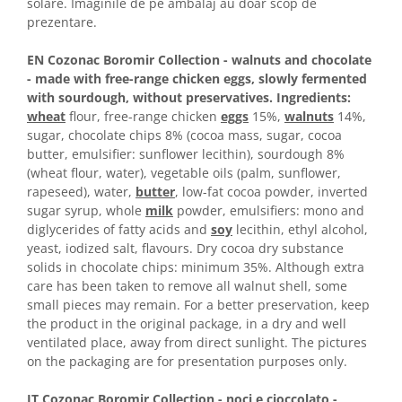
Colaci festivi
solare. Imaginile de pe ambalaj au doar scop de
prezentare.
Snack-uri sărate
Covrigi cu ulei de masline
EN Cozonac Boromir Collection - walnuts and chocolate
Covrigi de Buzau
- made with free-range chicken eggs, slowly fermented
with sourdough, without preservatives. Ingredients:
Grisine
wheat
flour, free-range chicken
eggs
15%,
walnuts
14%,
Crochete
sugar, chocolate chips 8% (cocoa mass, sugar, cocoa
Produse de gătit
butter, emulsifier: sunflower lecithin), sourdough 8%
(wheat flour, water), vegetable oils (palm, sunflower,
Faina
rapeseed), water,
butter
, low-fat cocoa powder, inverted
Arpacas si pesmet
sugar syrup, whole
milk
powder, emulsifiers: mono and
diglycerides of fatty acids and
soy
lecithin, ethyl alcohol,
Malai
yeast, iodized salt, flavours. Dry cocoa dry substance
Produse congelate
solids in chocolate chips: minimum 35%. Although extra
care has been taken to remove all walnut shell, some
Panificatie congelata
small pieces may remain. For a better preservation, keep
Patiserie congelata
the product in the original package, in a dry and well
Pizza congelata
ventilated place, away from direct sunlight. The pictures
Baton Cookie congelat
on the packaging are for presentation purposes only.
Cheesecake congelat
IT Cozonac Boromir Collection - noci e cioccolato -