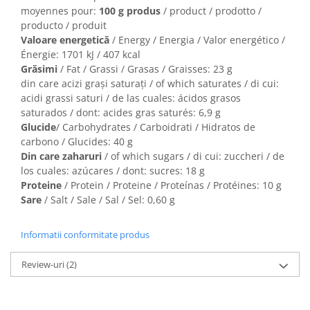
moyennes pour:
100 g produs
/ product / prodotto /
producto / produit
Valoare energetică
/ Energy / Energia / Valor energético /
Énergie: 1701 kJ / 407 kcal
Grăsimi
/ Fat / Grassi / Grasas / Graisses: 23 g
din care acizi graşi saturaţi / of which saturates / di cui:
acidi grassi saturi / de las cuales: ácidos grasos
saturados / dont: acides gras saturés: 6,9 g
Glucide
/ Carbohydrates / Carboidrati / Hidratos de
carbono / Glucides: 40 g
Din care zaharuri
/ of which sugars / di cui: zuccheri / de
los cuales: azúcares / dont: sucres: 18 g
Proteine
/ Protein / Proteine / Proteínas / Protéines: 10 g
Sare
/ Salt / Sale / Sal / Sel: 0,60 g
Informatii conformitate produs
Review-uri
(2)