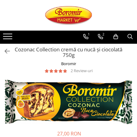
PRODUSE
Noutati
1
2
Produse de post
Cozonac Collection cremă cu nucă și ciocolată
Cozonac
750g
Cozonac Cremos
Boromir
Cozonac Insiropat
2 Review-uri
Cozonac Exotic
Cozonac Creme
Cozonac Traditional
Cozonac Casa Boromir
Cozonac Pricomigdala
Cozonac Magnum
Cozonac Vegan (de post)
Cozonac Collection
27,00 RON