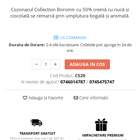
Cozo-Bun
Cozonacul Collection Boromir cu 50% cremă cu nucă și
Cozonac Cadou
ciocolată se remarcă prin umplutura bogată și aromată.
Cozonac cu Unt
Cozonac Royal
Cozonac Mos Craciun
LA COMANDA
Cozonac Duofino
Durata de livrare:
2-4 zile lucratoare. Coletele pot ajunge in 24 de
ore.
Cozonac Imperial
Cofetarie
ADAUGA IN COS
Ciocolata
Cod Produs:
C520
Salam de biscuiti
Ai nevoie de ajutor?
0746014787
/
0745475747
Fursecuri
Creme tartinabile
Adauga la Favorite
Cere informatii
Prajituri artizanale
Fursecuri cu unt
Chec
Chec cu iaurt
TRANSPORT GRATUIT
IMPACHETARE PREMIUM
Chec Ciocco
Pentru comenzi mai mari de 200 lei,
Cu atentie pentru produsele tale