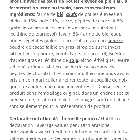
produit avec des œufs de poules élevées en plein air, à
fermentation lente au levain, sans conservateurs.
Ingrédients:
farine de
blé
,
œufs
de poules élevées en
plein air 15%, noix 14%, sucre, pépites de chocolat 8%
(pâte de cacao, sucre, beurre de cacao, émulsifiant:
lécithine de tournesol), levain 8% (farine de blé, eau),
huiles végétales (palme, tournesol, colza), eau,
beurre
,
poudre de cacao faible en gras, sirop de sucre inverti,
lait
entier en poudre, émulsifiants: mono et diglycérides
d'acides gras et lécithine de
soja
, alcool éthylique, levure,
sel iodé, arômes. Matière sèche de cacao dans les
pépites de chocolat: 35% minimum. Bien que nous avons
pris un soin particulier à retirer toute la coquille de noix,
quelques petits morceaux peuvent rester. Conserver le
produit dans l'emballage original, dans un endroit sec et
bien ventilé, à l'abri du soleil. Les imáges sur l'emballage
sont seulement pour la présentation de produit.
Declarație nutrițională - În medie pentru
/ Nutrition
declaration - average values per / Dichiarazione
nutrizionale - valori medi per / Informacion nutricional –
valores medios por / Declaration nutritionnelle - valeurs