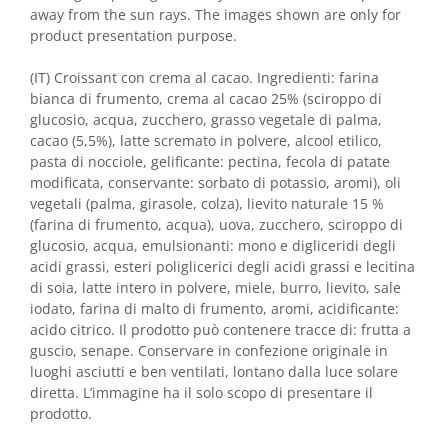
away from the sun rays. The images shown are only for
product presentation purpose.
(IT) Croissant con crema al cacao. Ingredienti: farina
bianca di frumento, crema al cacao 25% (sciroppo di
glucosio, acqua, zucchero, grasso vegetale di palma,
cacao (5,5%), latte scremato in polvere, alcool etilico,
pasta di nocciole, gelificante: pectina, fecola di patate
modificata, conservante: sorbato di potassio, aromi), oli
vegetali (palma, girasole, colza), lievito naturale 15 %
(farina di frumento, acqua), uova, zucchero, sciroppo di
glucosio, acqua, emulsionanti: mono e digliceridi degli
acidi grassi, esteri poliglicerici degli acidi grassi e lecitina
di soia, latte intero in polvere, miele, burro, lievito, sale
iodato, farina di malto di frumento, aromi, acidificante:
acido citrico. Il prodotto può contenere tracce di: frutta a
guscio, senape. Conservare in confezione originale in
luoghi asciutti e ben ventilati, lontano dalla luce solare
diretta. L’immagine ha il solo scopo di presentare il
prodotto.