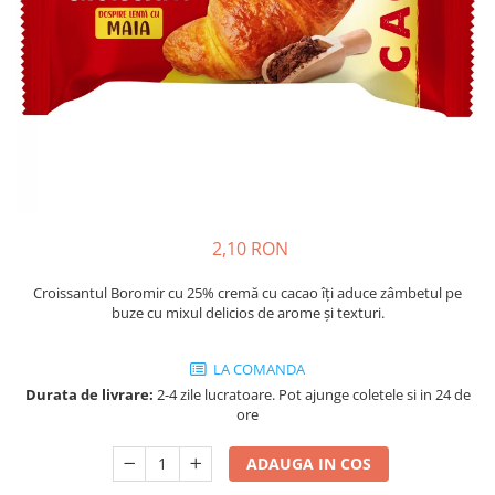
Cozo-Bun
Cozonac Cadou
Cozonac cu Unt
Cozonac Royal
Cozonac Mos Craciun
Cozonac Duofino
Cozonac Imperial
Cofetarie
2,10 RON
Ciocolata
Salam de biscuiti
Croissantul Boromir cu 25% cremă cu cacao îți aduce zâmbetul pe
Fursecuri
buze cu mixul delicios de arome și texturi.
Creme tartinabile
Prajituri artizanale
LA COMANDA
Fursecuri cu unt
Durata de livrare:
2-4 zile lucratoare. Pot ajunge coletele si in 24 de
ore
Chec
Chec cu iaurt
ADAUGA IN COS
Chec Ciocco