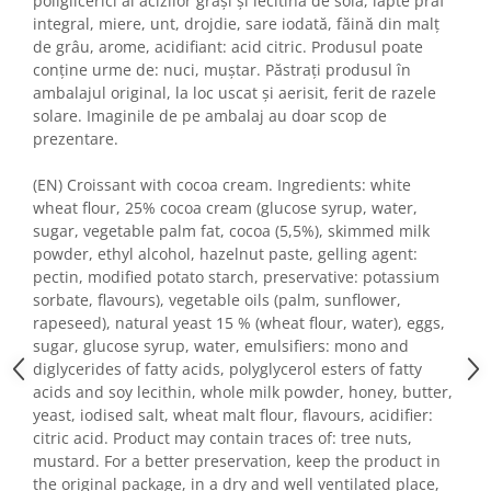
Horeca
poliglicerici ai acizilor grași și lecitină de soia, lapte praf
integral, miere, unt, drojdie, sare iodată, făină din malţ
Faina Profesionala
de grâu, arome, acidifiant: acid citric. Produsul poate
Fursecuri vrac
conţine urme de: nuci, muștar. Păstraţi produsul în
Congelate brutarie
ambalajul original, la loc uscat şi aerisit, ferit de razele
solare. Imaginile de pe ambalaj au doar scop de
Cadouri
prezentare.
Pachete Cadou
Cozonac Wine Collection
(EN) Croissant with cocoa cream. Ingredients: white
wheat flour, 25% cocoa cream (glucose syrup, water,
Vinuri Casa Isarescu
sugar, vegetable palm fat, cocoa (5,5%), skimmed milk
Accesorii Boromir
powder, ethyl alcohol, hazelnut paste, gelling agent:
Dulciurile Feleacul
pectin, modified potato starch, preservative: potassium
sorbate, flavours), vegetable oils (palm, sunflower,
Glucoza
rapeseed), natural yeast 15 % (wheat flour, water), eggs,
Halva
sugar, glucose syrup, water, emulsifiers: mono and
Nuga
diglycerides of fatty acids, polyglycerol esters of fatty
Rahat
acids and soy lecithin, whole milk powder, honey, butter,
yeast, iodised salt, wheat malt flour, flavours, acidifier:
citric acid. Product may contain traces of: tree nuts,
mustard. For a better preservation, keep the product in
the original package, in a dry and well ventilated place,