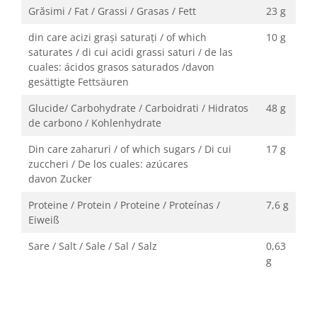
Grăsimi / Fat / Grassi / Grasas / Fett
23 g
din care acizi graşi saturaţi / of which
10 g
saturates / di cui acidi grassi saturi / de las
cuales: ácidos grasos saturados /davon
gesättigte Fettsäuren
Glucide/ Carbohydrate / Carboidrati / Hidratos
48 g
de carbono / Kohlenhydrate
Din care zaharuri / of which sugars / Di cui
17 g
zuccheri / De los cuales: azúcares
davon Zucker
Proteine / Protein / Proteine / Proteínas /
7,6 g
Eiweiß
Sare / Salt / Sale / Sal / Salz
0,63
g