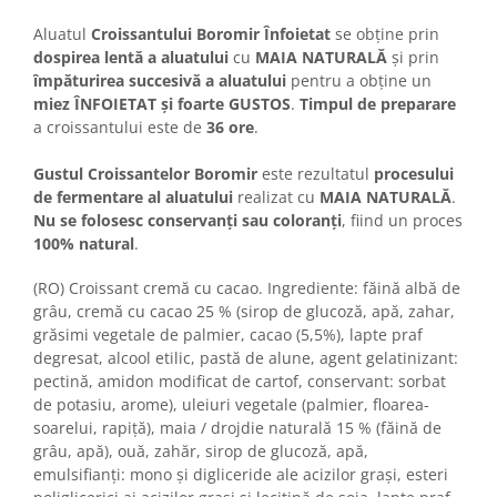
Colaci festivi
Snack-uri sărate
Aluatul
Croissantului Boromir Înfoietat
se obține prin
dospirea lentă a aluatului
cu
MAIA NATURALĂ
și prin
Covrigi cu ulei de masline
împăturirea succesivă a aluatului
pentru a obține un
Covrigi de Buzau
miez ÎNFOIETAT și foarte GUSTOS
.
Timpul de preparare
Grisine
a croissantului este de
36 ore
.
Crochete
Gustul Croissantelor Boromir
este rezultatul
procesului
Produse de gătit
de fermentare al aluatului
realizat cu
MAIA NATURALĂ
.
Faina
Nu se folosesc conservanți sau coloranți
, fiind un proces
100% natural
.
Arpacas si pesmet
Malai
(RO) Croissant cremă cu cacao. Ingrediente: făină albă de
grâu, cremă cu cacao 25 % (sirop de glucoză, apă, zahar,
Produse congelate
grăsimi vegetale de palmier, cacao (5,5%), lapte praf
Panificatie congelata
degresat, alcool etilic, pastă de alune, agent gelatinizant:
pectină, amidon modificat de cartof, conservant: sorbat
Patiserie congelata
de potasiu, arome), uleiuri vegetale (palmier, floarea-
Pizza congelata
soarelui, rapiţă), maia / drojdie naturală 15 % (făină de
Baton Cookie congelat
grâu, apă), ouă, zahăr, sirop de glucoză, apă,
Cheesecake congelat
emulsifianţi: mono și digliceride ale acizilor grași, esteri