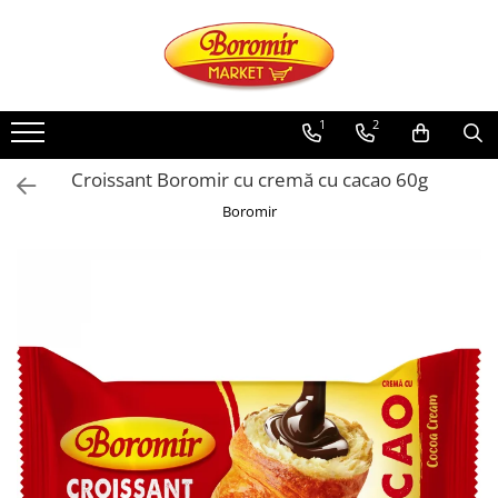
PRODUSE
Noutati
1
2
Produse de post
Croissant Boromir cu cremă cu cacao 60g
Cozonac
Boromir
Cozonac Cremos
Cozonac Insiropat
Cozonac Exotic
Cozonac Creme
Cozonac Traditional
Cozonac Casa Boromir
Cozonac Pricomigdala
Cozonac Magnum
Cozonac Vegan (de post)
Cozonac Collection