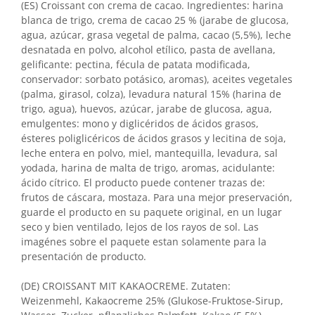
(ES) Croissant con crema de cacao. Ingredientes: harina
blanca de trigo, crema de cacao 25 % (jarabe de glucosa,
agua, azúcar, grasa vegetal de palma, cacao (5,5%), leche
desnatada en polvo, alcohol etílico, pasta de avellana,
gelificante: pectina, fécula de patata modificada,
conservador: sorbato potásico, aromas), aceites vegetales
(palma, girasol, colza), levadura natural 15% (harina de
trigo, agua), huevos, azúcar, jarabe de glucosa, agua,
emulgentes: mono y diglicéridos de ácidos grasos,
ésteres poliglicéricos de ácidos grasos y lecitina de soja,
leche entera en polvo, miel, mantequilla, levadura, sal
yodada, harina de malta de trigo, aromas, acidulante:
ácido cítrico. El producto puede contener trazas de:
frutos de cáscara, mostaza. Para una mejor preservación,
guarde el producto en su paquete original, en un lugar
seco y bien ventilado, lejos de los rayos de sol. Las
imagénes sobre el paquete estan solamente para la
presentación de producto.
(DE) CROISSANT MIT KAKAOCREME. Zutaten:
Weizenmehl, Kakaocreme 25% (Glukose-Fruktose-Sirup,