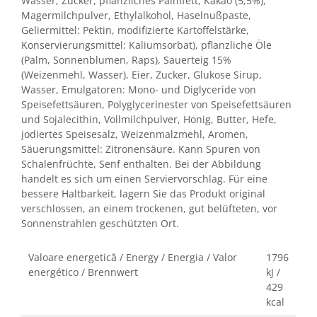
Wasser, Zucker, pflanzliches Palmfett, Kakao (5,5%),
Magermilchpulver, Ethylalkohol, Haselnußpaste,
Geliermittel: Pektin, modifizierte Kartoffelstärke,
Konservierungsmittel: Kaliumsorbat), pflanzliche Öle
(Palm, Sonnenblumen, Raps), Sauerteig 15%
(Weizenmehl, Wasser), Eier, Zucker, Glukose Sirup,
Wasser, Emulgatoren: Mono- und Diglyceride von
Speisefettsäuren, Polyglycerinester von Speisefettsäuren
und Sojalecithin, Vollmilchpulver, Honig, Butter, Hefe,
jodiertes Speisesalz, Weizenmalzmehl, Aromen,
Säuerungsmittel: Zitronensäure. Kann Spuren von
Schalenfrüchte, Senf enthalten. Bei der Abbildung
handelt es sich um einen Serviervorschlag. Für eine
bessere Haltbarkeit, lagern Sie das Produkt original
verschlossen, an einem trockenen, gut belüfteten, vor
Sonnenstrahlen geschützten Ort.
Valoare energetică / Energy / Energia / Valor
1796
energético / Brennwert
kJ /
429
kcal