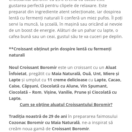
Turta dulce
gustarea perfectă pentru clipele de relaxare. Este
Turta dulce cu nuci
preparat din ingrediente atent selecționate, iar dospirea
lentă cu fermenți naturali îi conferă un miez pufos. Îl poți
Turta dulce de Sibiu
servi la muncă, la școală, în mașină sau oricând ai nevoie
Turta dulce cu miere
de un boost de energie. Alături de un pahar cu lapte, o
Croissant
cafea bună sau un ceai, gustul său te va cuceri pe deplin.
Croissant Duofino
**Croissant obținut prin dospire lentă cu fermenți
Croissant cu maia
naturali
Cornulete
Boromele
Noul Croissant Boromir
este un croissant cu un
Aluat
Înfoietat
, pregătit cu
Maia Naturală, Ouă, Unt, Miere și
Cornulete fragede
Lapte
și umplut cu
11 creme delicioase
cu
Lapte, Cacao,
Pasca
Caise, Căpșuni, Ciocolată cu Alune, Vin Spumant,
Pasca Fresh
Ciocolată – Rom
,
Vișine, Vanilie, Prune și Ciocolată cu
Lapte.
Cereale
Cum se obține aluatul Croissantului Boromir?
Paine
Tradiția noastră de 29 de ani
în prepararea faimosului
Paine ambalata
Cozonac Boromir cu Maia Naturală
, ne-a inspirat să
Chifle
creăm noua gamă de
Croissant Boromir
.