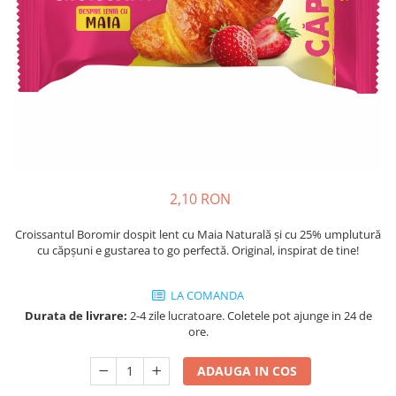
Cozo-Bun
Cozonac Cadou
Cozonac cu Unt
Cozonac Royal
Cozonac Mos Craciun
Cozonac Duofino
Cozonac Imperial
Cofetarie
2,10 RON
Ciocolata
Salam de biscuiti
Croissantul Boromir dospit lent cu Maia Naturală și cu 25% umplutură
Fursecuri
cu căpșuni e gustarea to go perfectă. Original, inspirat de tine!
Creme tartinabile
Prajituri artizanale
LA COMANDA
Fursecuri cu unt
Durata de livrare:
2-4 zile lucratoare. Coletele pot ajunge in 24 de
ore.
Chec
Chec cu iaurt
ADAUGA IN COS
Chec Ciocco