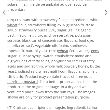
Horeca
solare. Imaginile de pe ambalaj au doar scop de
Faina Profesionala
prezentare.
Fursecuri vrac
(EN) Croissant with strawberry filling. Ingredients: white
Congelate brutarie
wheat
flour, strawberry filling 25 % (glucose-fructose
Cadouri
syrup, strawberry puree 35%, sugar, gelling agent:
Pachete Cadou
pectin, acidifier: citric acid, preservative: potassium
sorbate, black carrot concentrate, flavours, food dye:
Cozonac Wine Collection
paprika extract), vegetable oils (palm, sunflower,
Vinuri Casa Isarescu
rapeseed), natural yeast 15 % (
wheat
flour, water),
eggs
,
Accesorii Boromir
sugar, glucose syrup, water, emulsifiers: mono and
Dulciurile Feleacul
diglycerides of fatty acids, polyglycerol esters of fatty
acids and
soy
lecithin, whole
milk
powder, honey,
butter
,
Glucoza
yeast, iodised salt,
wheat
malt flour, flavours, acidifier:
Halva
citric acid. Product may contain traces of: tree
nuts,
Nuga
hazelnut, mustard
. For a better preservation, keep the
Rahat
product in the original package, in a dry and well
ventilated place, away from the sun rays. The images
shown are only for product presentation purpose.
(IT) Croissant con ripieno di fragole. Ingredienti: farina