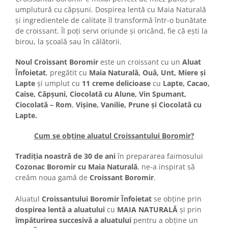
Turta dulce
umplutură cu căpșuni. Dospirea lentă cu Maia Naturală
Turta dulce cu nuci
și ingredientele de calitate îl transformă într-o bunătate
de croissant. Îl poți servi oriunde și oricând, fie că ești la
Turta dulce de Sibiu
birou, la școală sau în călătorii.
Turta dulce cu miere
Croissant
Noul Croissant Boromir
este un croissant cu un
Aluat
Înfoietat
, pregătit cu
Maia Naturală, Ouă, Unt, Miere și
Croissant Duofino
Lapte
și umplut cu
11 creme delicioase
cu
Lapte, Cacao,
Croissant cu maia
Caise, Căpșuni, Ciocolată cu Alune, Vin Spumant,
Cornulete
Ciocolată – Rom
,
Vișine, Vanilie, Prune și Ciocolată cu
Lapte.
Boromele
Cornulete fragede
Cum se obține aluatul Croissantului Boromir?
Pasca
Tradiția noastră de 30 de ani
în prepararea faimosului
Pasca Fresh
Cozonac Boromir cu Maia Naturală
, ne-a inspirat să
Cereale
creăm noua gamă de
Croissant Boromir
.
Paine
Aluatul
Croissantului Boromir Înfoietat
se obține prin
Paine ambalata
dospirea lentă a aluatului
cu
MAIA NATURALĂ
și prin
Chifle
împăturirea succesivă a aluatului
pentru a obține un