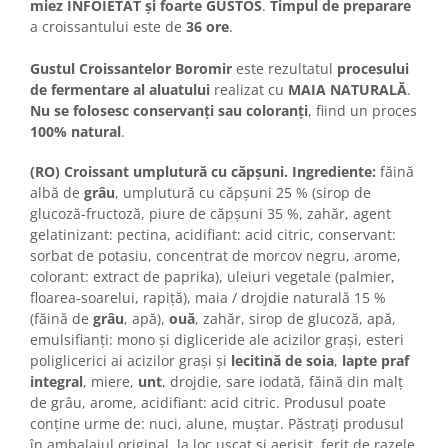
Colaci festivi
miez ÎNFOIETAT și foarte GUSTOS
.
Timpul de preparare
a croissantului este de
36 ore
.
Snack-uri sărate
Covrigi cu ulei de masline
Gustul Croissantelor Boromir
este rezultatul
procesului
Covrigi de Buzau
de fermentare al aluatului
realizat cu
MAIA NATURALĂ
.
Nu se folosesc conservanți sau coloranți
, fiind un proces
Grisine
100% natural
.
Crochete
Produse de gătit
(RO) Croissant umplutură cu căpșuni. Ingrediente:
făină
albă de
grâu
, umplutură cu căpșuni 25 % (sirop de
Faina
glucoză-fructoză, piure de căpșuni 35 %, zahăr, agent
Arpacas si pesmet
gelatinizant: pectina, acidifiant: acid citric, conservant:
sorbat de potasiu, concentrat de morcov negru, arome,
Malai
colorant: extract de paprika), uleiuri vegetale (palmier,
Produse congelate
floarea-soarelui, rapiţă), maia / drojdie naturală 15 %
Panificatie congelata
(făină de
grâu
, apă),
ouă
, zahăr, sirop de glucoză, apă,
emulsifianţi: mono și digliceride ale acizilor grași, esteri
Patiserie congelata
poliglicerici ai acizilor grași și
lecitină de soia
,
lapte praf
Pizza congelata
integral
, miere,
unt
, drojdie, sare iodată, făină din malţ
Baton Cookie congelat
de grâu, arome, acidifiant: acid citric. Produsul poate
Cheesecake congelat
conţine urme de: nuci, alune, muștar. Păstraţi produsul
în ambalajul original, la loc uscat şi aerisit, ferit de razele