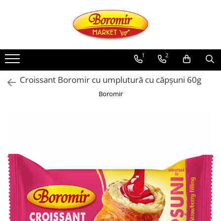
PRODUSE
Noutati
1
2
Produse de post
Croissant Boromir cu umplutură cu căpșuni 60g
Cozonac
Boromir
Cozonac Cremos
Cozonac Insiropat
Cozonac Exotic
Cozonac Creme
Cozonac Traditional
Cozonac Casa Boromir
Cozonac Pricomigdala
Cozonac Magnum
Cozonac Vegan (de post)
Cozonac Collection