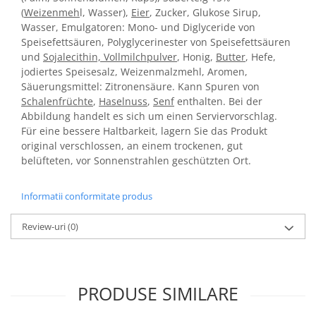
(
Weizenmeh
l, Wasser),
Eier
, Zucker, Glukose Sirup,
Wasser, Emulgatoren: Mono- und Diglyceride von
Speisefettsäuren, Polyglycerinester von Speisefettsäuren
und
Sojalecithin, Vollmilchpulver
, Honig,
Butter
, Hefe,
jodiertes Speisesalz, Weizenmalzmehl, Aromen,
Säuerungsmittel: Zitronensäure. Kann Spuren von
Schalenfrüchte
,
Haselnuss
,
Senf
enthalten. Bei der
Abbildung handelt es sich um einen Serviervorschlag.
Für eine bessere Haltbarkeit, lagern Sie das Produkt
original
verschlossen, an einem trockenen, gut
belüfteten, vor Sonnenstrahlen geschützten Ort.
Informatii conformitate produs
Review-uri
(0)
PRODUSE SIMILARE