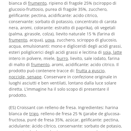
bianca di
frumento
, ripieno di fragole 25% (sciroppo di
glucosio-fruttosio, purea di fragole 35%, zucchero,
gelificante: pectina, acidificante: acido citrico,
conservante: sorbato di potassio, concentrato di carota
nera, aromi, colorante: estratto di paprika), oli vegetali
(palma, girasole, colza), lievito naturale 15 % (farina di
frumento
, acqua),
uova
, zucchero, sciroppo di glucosio,
acqua, emulsionanti: mono e digliceridi degli acidi grassi,
esteri poliglicerici degli acidi grassi e lecitina di
soia, latte
intero in polvere, miele,
burro
, lievito, sale iodato, farina
di malto di
frumento
, aromi, acidificante: acido citrico. Il
prodotto può contenere tracce di:
frutta a guscio,
nocciole, senape
. Conservare in confezione originale in
luoghi asciutti e ben ventilati, lontano dalla luce solare
diretta. L’immagine ha il solo scopo di presentare il
prodotto.
(ES) Croissant con relleno de fresa. Ingredientes: harina
blanca de
trigo
, relleno de fresa 25 % (jarabe de glucosa-
fructosa, puré de fresa 35%, azúcar, gelificante: pectina,
acidulante: ácido cítrico, conservante: sorbato de potasio,