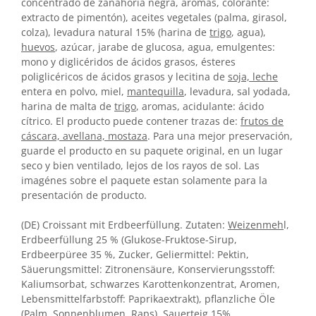
concentrado de zanahoria negra, aromas, colorante:
extracto de pimentón), aceites vegetales (palma, girasol,
colza), levadura natural 15% (harina de
trigo
, agua),
huevos
, azúcar, jarabe de glucosa, agua, emulgentes:
mono y diglicéridos de ácidos grasos, ésteres
poliglicéricos de ácidos grasos y lecitina de
soja, leche
entera en polvo, miel,
mantequilla
, levadura, sal yodada,
harina de malta de
trigo
, aromas, acidulante: ácido
cítrico. El producto puede contener trazas de:
frutos de
cáscara, avellana, mostaza
. Para una mejor preservación,
guarde el producto en su paquete original, en un lugar
seco y bien ventilado, lejos de los rayos de sol. Las
imagénes sobre el paquete estan solamente para la
presentación de producto.
(DE) Croissant mit Erdbeerfüllung. Zutaten:
Weizenmeh
l,
Erdbeerfüllung 25 % (Glukose-Fruktose-Sirup,
Erdbeerpüree 35 %, Zucker, Geliermittel: Pektin,
Säuerungsmittel: Zitronensäure, Konservierungsstoff:
Kaliumsorbat, schwarzes Karottenkonzentrat, Aromen,
Lebensmittelfarbstoff: Paprikaextrakt), pflanzliche Öle
(Palm, Sonnenblumen, Raps), Sauerteig 15%